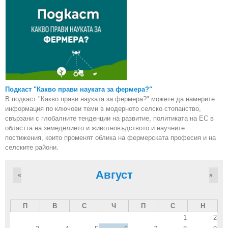
Подкаст "Какво прави науката за фермера?"
В подкаст "Какво прави науката за фермера?" можете да намерите
информация по ключови теми в модерното селско стопанство,
свързани с глобалните тенденции на развитие, политиката на ЕС в
областта на земеделието и животновъдството и научните
постижения, които променят облика на фермерската професия и на
селските райони.
Август
«
»
П
В
С
Ч
П
С
Н
1
2