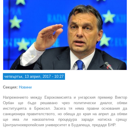
четвъртък, 13 април, 2017 - 10:27
Секция:
Новини
Напрежението между Еврокомисията и унгарския премиер Виктор
Орбан ще бъде решавано чрез политически диалог, обяви
институцията в Брюксел. Засега тя няма правни основания да
санкционира правителството, но обеща до края на април да обяви
ще има ли наказателна процедура заради натиска срещу
Централноевропейския университет в Будапеща, предаде БНР.