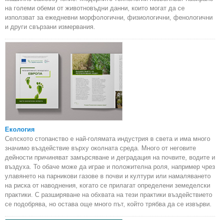
на големи обеми от животновъдни данни, които могат да се
използват за ежедневни морфологични, физиологични, фенологични
и други свързани измервания.
Екология
Селското стопанство е най-голямата индустрия в света и има много
значимо въздействие върху околната среда. Много от неговите
дейности причиняват замърсяване и деградация на почвите, водите и
въздуха. То обаче може да играе и положителна роля, например чрез
улавянето на парникови газове в почви и култури или намаляването
на риска от наводнения, когато се прилагат определени земеделски
практики. С разширяване на обхвата на тези практики въздействието
се подобрява, но остава още много път, който трябва да се извърви.