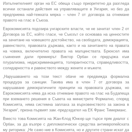
Изпълнителният орган на ЕС обеща също приоритетно да разгледа
всички останали действия на управляващите в Унгария, но без да
предприема най-тежката мярка – член 7 от договора за отнемане
правото на глас в Съюза.
Еврокомисията подозира унгарските власти, че не зачитат член 2 от
Договора за ЕС, който гласи, че Съюзът се основава на ценностите
на зачитане на човешкото достойнство, на свободата, демокрацията,
равенството, правовата държава, както и на зачитането на правата
на човека, включително правата на малцинствата. Брюксел има
съмнения дали премиерът Виктор Орбан се придържа към
плурализма, недискриминацията, толерантността, справедливостта,
солидарността и равенството между жените и мъжете.
„Нарушаването на този текст обаче не предвижда формална
процедура за санкции. Такива има в член 7 от договора за
нарушаване демократичните принципи на правовата държава, но
Еврокомисията няма да иска отнемане правото на глас на Будапеща
при вземането решения в Съвета на министрите Формално, според
Комисията, няма системна заплаха за върховенството за закона в
Унгария“, призна първият зам.-председател на ЕК Франс Тимерманс.
Вместо това Комисията на Жан-Клод Юнкер ще търси пряк диалог с
Орбан, за да възпре с дипломатически средства антиевропейската
му риторика: „Не само ние в Комисията, но и другите страни искат да