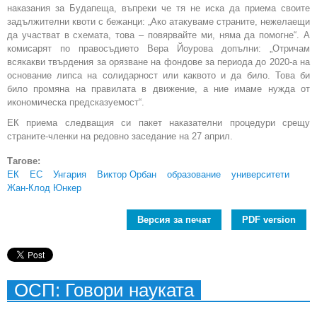
наказания за Будапеща, въпреки че тя не иска да приема своите
задължителни квоти с бежанци: „Ако атакуваме страните, нежелаещи
да участват в схемата, това – повярвайте ми, няма да помогне“. А
комисарят по правосъдието Вера Йоурова допълни: „Отричам
всякакви твърдения за орязване на фондове за периода до 2020-а на
основание липса на солидарност или каквото и да било. Това би
било промяна на правилата в движение, а ние имаме нужда от
икономическа предсказуемост“.
ЕК приема следващия си пакет наказателни процедури срещу
страните-членки на редовно заседание на 27 април.
Тагове:
ЕК
ЕС
Унгария
Виктор Орбан
образование
университети
Жан-Клод Юнкер
Версия за печат
PDF version
ОСП: Говори науката