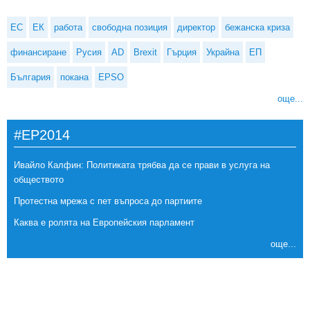
ЕС
ЕК
работа
свободна позиция
директор
бежанска криза
финансиране
Русия
AD
Brexit
Гърция
Украйна
ЕП
България
покана
EPSO
още...
#EP2014
Ивайло Калфин: Политиката трябва да се прави в услуга на
обществото
Протестна мрежа с пет въпроса до партиите
Каква е ролята на Европейския парламент
още...