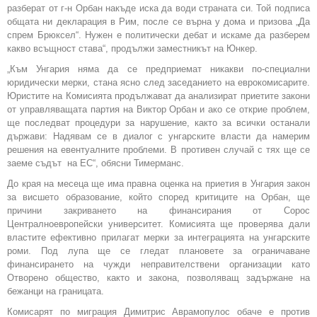
разберат от г-н Орбан накъде иска да води страната си. Той подписа
общата ни декларация в Рим, после се върна у дома и призова „Да
спрем Брюксел“. Нужен е политически дебат и искаме да разберем
какво всъщност става“, продължи заместникът на Юнкер.
„Към Унгария няма да се предприемат никакви по-специални
юридически мерки, стана ясно след заседанието на еврокомисарите.
Юристите на Комисията продължават да анализират приетите закони
от управляващата партия на Виктор Орбан и ако се открие проблем,
ще последват процедури за нарушение, както за всички останали
държави: Надявам се в диалог с унгарските власти да намерим
решения на евентуалните проблеми. В противен случай с тях ще се
заеме съдът на ЕС“, обясни Тимерманс.
До края на месеца ще има правна оценка на приетия в Унгария закон
за висшето образование, който според критиците на Орбан, ще
причини закриването на финансирания от Сорос
Централноевропейски университет. Комисията ще проверява дали
властите ефективно прилагат мерки за интеграцията на унгарските
роми. Под лупа ще се гледат плановете за ограничаване
финансирането на чужди неправителствени организации като
Отворено общество, както и закона, позволяващ задържане на
бежанци на границата.
Комисарят по миграция Димитрис Аврамопулос обаче е против