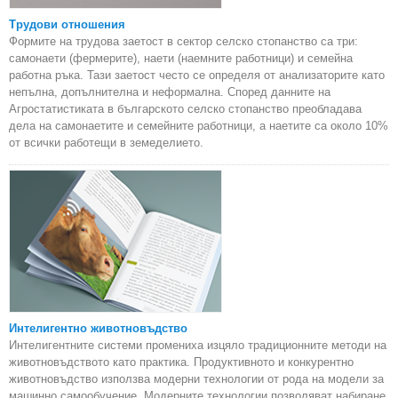
Трудови отношения
Формите на трудова заетост в сектор селско стопанство са три:
самонаети (фермерите), наети (наемните работници) и семейна
работна ръка. Тази заетост често се определя от анализаторите като
непълна, допълнителна и неформална. Според данните на
Агростатистиката в българското селско стопанство преобладава
дела на самонаетите и семейните работници, а наетите са около 10%
от всички работещи в земеделието.
Интелигентно животновъдство
Интелигентните системи промениха изцяло традиционните методи на
животновъдството като практика. Продуктивното и конкурентно
животновъдство използва модерни технологии от рода на модели за
машинно самообучение. Модерните технологии позволяват набиране