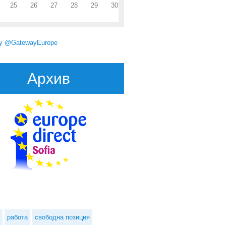
25
26
27
28
29
30
by @GatewayEurope
Архив
работа
свободна позиция