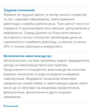
Трудови отношения
Формите на трудова заетост в сектор селско стопанство
са три: самонаети (фермерите), наети (наемните
работници) и семейна работна ръка. Тази заетост често се
определя от анализаторите като непълна, допълнителна и
неформална. Според данните на Агростатистиката в
българското селско стопанство преобладава дела на
самонаетите и семейните работници, а наетите са около
10% от всички работещи в земеделието.
Интелигентно животновъдство
Интелигентните системи промениха изцяло традиционните
методи на животновъдството като практика.
Продуктивното и конкурентно животновъдство използва
модерни технологии от рода на модели за машинно
самообучение. Модерните технологии позволяват
набиране на големи обеми от животновъдни данни, които
могат да се използват за ежедневни морфологични,
физиологични, фенологични и други свързани
измервания.
Екология