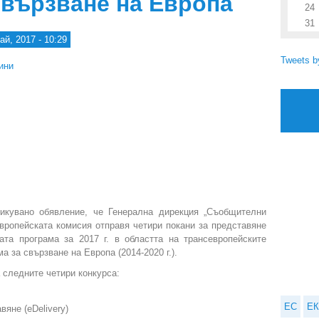
свързване на Европа
24
31
ай, 2017 - 10:29
Tweets 
ини
кувано обявление, че Генерална дирекция „Съобщителни
вропейската комисия отправя четири покани за представяне
та програма за 2017 г. в областта на трансевропейските
за свързване на Европа (2014-2020 г.).
 следните четири конкурса:
ЕС
ЕК
яне (eDelivery)