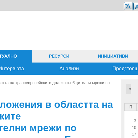
ТУАЛНО
РЕСУРСИ
ИНИЦИАТИВИ
Интервюта
Анализи
Предстоя
астта на трансевропейските далекосъобщителни мрежи по
«
ложения в областта на
П
ките
3
телни мрежи по
10
17