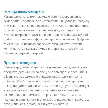
Регенеративно земеделие
Регенеративното, или наричано още консервационно
земеделие, използва по-систематичен и цялостен подход
към земята, която се обработва, и прилага в обработката
принципи, осигуряващи повишена продуктивност и
биоразнообразие в дългосрочен план. В основата му стои
доброто състояние и функциониране на почвите. Доброто
състояние на почвата зависи от органичната материя,
която включва всякаква жива материя като корени на
растения, червеи, микроби.
Прецизно земеделие
Международното общество за прецизно земеделие прие
следната дефиниция за прецизно земеделие през 2019 г.:
„Прецизно земеделие е управленска стратегия, която
събира, обработва и анализира времеви, пространствени
и индивидуални данни и ги съчетава с друга информация
в подкрепа на управленски решения въз основа на
изчисления на възможните промени. Резултатите са
повишени ефикасност в употребата на ресурси, качество,
продуктивност, доходност и устойчивост на