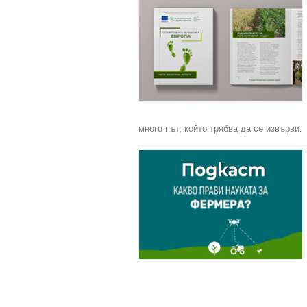
много път, който трябва да се извърви.