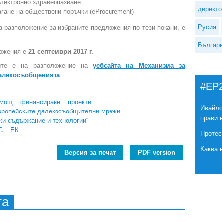
електронно здравеопазване
директо
гане на обществени поръчки (eProcurement)
Русия
а разположение за избраните предложения по тези покани, е
Българ
ложения е
21 септември 2017 г.
ните е на разположение на
уебсайта на Механизма за
далекосъобщенията
.
#EP
омощ
финансиране
проекти
Ивайло
европейските далекосъобщителни мрежи
прави 
жи съдържание и технологии“
С
ЕК
Протес
Каква 
Версия за печат
PDF version
та