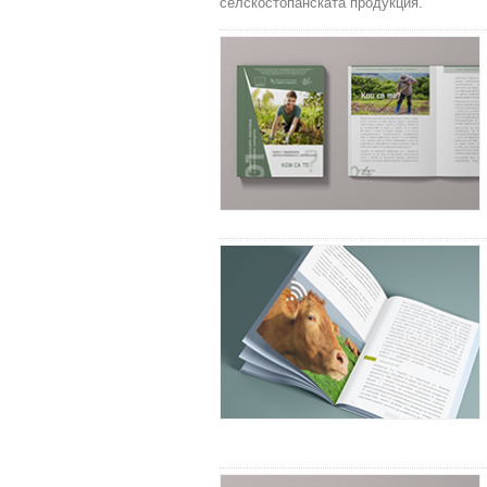
селскостопанската продукция.“