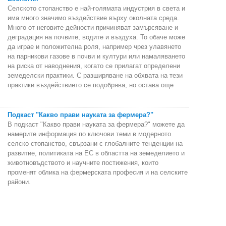
Селското стопанство е най-голямата индустрия в света и
има много значимо въздействие върху околната среда.
Много от неговите дейности причиняват замърсяване и
деградация на почвите, водите и въздуха. То обаче може
да играе и положителна роля, например чрез улавянето
на парникови газове в почви и култури или намаляването
на риска от наводнения, когато се прилагат определени
земеделски практики. С разширяване на обхвата на тези
практики въздействието се подобрява, но остава още
Подкаст "Какво прави науката за фермера?"
В подкаст "Какво прави науката за фермера?" можете да
намерите информация по ключови теми в модерното
селско стопанство, свързани с глобалните тенденции на
развитие, политиката на ЕС в областта на земеделието и
животновъдството и научните постижения, които
променят облика на фермерската професия и на селските
райони.