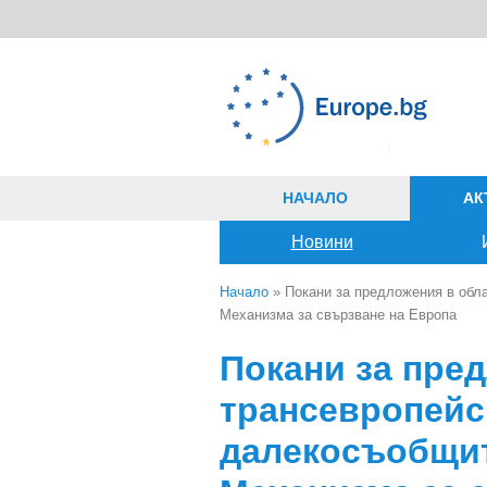
Премини към основното съдържание
НАЧАЛО
АК
Новини
Начало
» Покани за предложения в обл
Механизма за свързване на Европа
Вие сте тук
Покани за пред
трансевропейс
далекосъобщи