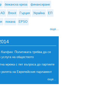
р
бежанска криза
финансиране
AD
Brexit
Гърция
Украйна
ЕП
ия
покана
EPSO
още...
2014
 Калфин: Политиката трябва да се
в услуга на обществото
тна мрежа с пет въпроса до партиите
е ролята на Европейския парламент
още...