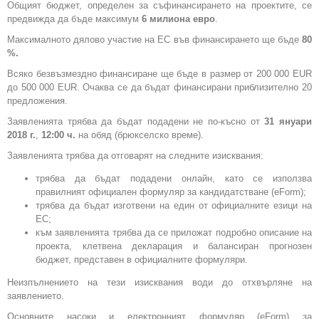
Общият бюджет, определен за съфинансирането на проектите, се
предвижда да бъде максимум
6 милиона евро
.
Максималното дялово участие на ЕС във финансирането ще бъде
80
%.
Всяко безвъзмездно финансиране ще бъде в размер от 200 000 ЕUR
до 500 000 EUR. Очаква се да бъдат финансирани приблизително 20
предложения.
Заявленията трябва да бъдат подадени не по-късно от
31 януари
2018 г.
,
12:00 ч.
на обяд (брюкселско време).
Заявленията трябва да отговарят на следните изисквания:
трябва да бъдат подадени онлайн, като се използва
правилният официален формуляр за кандидатстване (еForm);
трябва да бъдат изготвени на един от официалните езици на
ЕС;
към заявленията трябва да се приложат подробно описание на
проекта, клетвена декларация и балансиран прогнозен
бюджет, представен в официалните формуляри.
Неизпълнението на тези изисквания води до отхвърляне на
заявлението.
Основните насоки и електронният формуляр (еForm) за