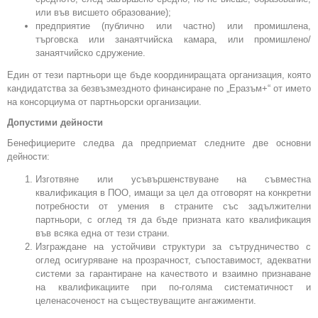
или във висшето образование);
предприятие (публично или частно) или промишлена,
търговска или занаятчийска камара, или промишлено/
занаятчийско сдружение.
Един от тези партньори ще бъде координиращата организация, която
кандидатства за безвъзмездното финансиране по „Еразъм+“ от името
на консорциума от партньорски организации.
Допустими дейности
Бенефициерите следва да предприемат следните две основни
дейности:
Изготвяне или усъвършенствуване на съвместна
квалификация в ПОО, имащи за цел да отговорят на конкретни
потребности от умения в страните със задължителни
партньори, с оглед тя да бъде призната като квалификация
във всяка една от тези страни.
Изграждане на устойчиви структури за сътрудничество с
оглед осигуряване на прозрачност, съпоставимост, адекватни
системи за гарантиране на качеството и взаимно признаване
на квалификациите при по-голяма систематичност и
целенасоченост на съществуващите ангажименти.