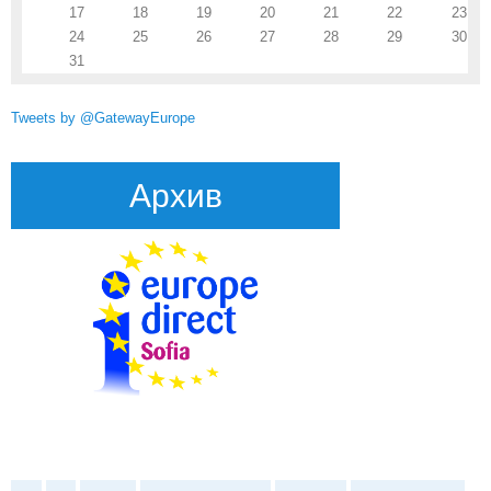
17
18
19
20
21
22
23
24
25
26
27
28
29
30
31
Tweets by @GatewayEurope
Архив