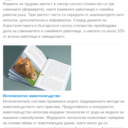
Формите на трудова заетост в сектор селско стопанство са три:
самонаети (фермерите), наети (наемните работници) и семейна
работна ръка. Тази заетост често се определя от анализаторите като
непълна, допълнителна и неформална. Според данните на
Агростатистиката в българското селско стопанство преобладава
дела на самонаетите и семейните работници, а наетите са около 10%
от всички работещи в земеделието.
Интелигентно животновъдство
Интелигентните системи промениха изцяло традиционните методи на
животновъдството като практика. Продуктивното и конкурентно
животновъдство използва модерни технологии от рода на модели за
машинно самообучение. Модерните технологии позволяват набиране
на големи обеми от животновъдни данни, които могат да се