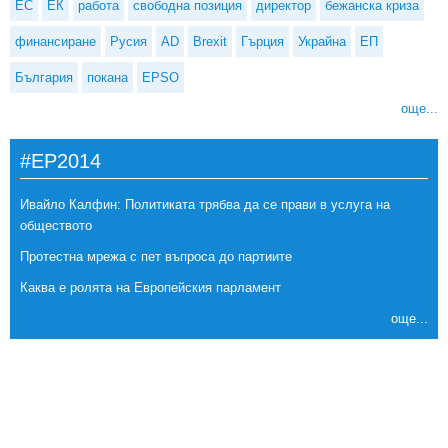
ЕС
ЕК
работа
свободна позиция
директор
бежанска криза
финансиране
Русия
AD
Brexit
Гърция
Украйна
ЕП
България
покана
EPSO
още...
#EP2014
Ивайло Калфин: Политиката трябва да се прави в услуга на
обществото
Протестна мрежа с пет въпроса до партиите
Каква е ролята на Европейския парламент
още...