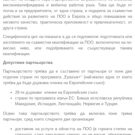
висококвалифицирана и мобилна работна ръка. Това ще бъде от
полза и за предприятията, от една страна, и подкрепа за съвместни
действия за развитието на ПОО в Европа и общо повишаване на
неговото качество, практическа приложимост и привлекателност, от
друга страна.
Специфичната цел на поканата е да се подпомогне подготовката или
изготвянето на съвместни квалификации за ПОО, включително на по-
високо ниво, или подобряването на съществуващи такива
квалификации.
Допустими партньорства
Партньорството трябва да е съставено от партньори от поне две
отделни страни по програмата „Еразъм+“ (най-малко една от които
трябва да бъде държава членка на Европейския съюз):
28-те държави членки на Европейския съюз:
страни по програмата извън ЕС: Бивша югославска република
Македония, Исландия, Лихтенщайн, Норвегия и Турция.
Освен това партньорството трябва да включва поне трима
партньори, сред които следните две организации:
доставчик на услуги в областта на ПОО (в горната степен на
средното, след завършено средно, но не висше, образование,