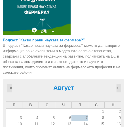
Подкаст "Какво прави науката за фермера?"
В подкаст "Какво прави науката за фермера?" можете да намерите
информация по ключови теми в модерното селско стопанство,
свързани с глобалните тенденции на развитие, политиката на ЕС в
областта на земеделието и животновъдството и научните
постижения, които променят облика на фермерската професия и на
селските райони.
Август
«
»
П
В
С
Ч
П
С
Н
1
2
3
4
5
6
7
8
9
10
11
12
13
14
15
16