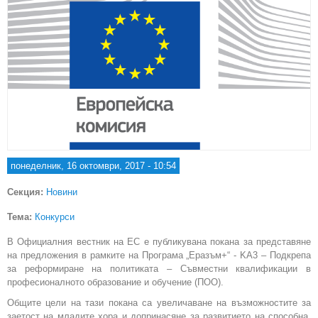
понеделник, 16 октомври, 2017 - 10:54
Секция:
Новини
Тема:
Конкурси
В Официалния вестник на ЕС е публикувана покана за представяне
на предложения в рамките на Програма „Еразъм+“ - KA3 – Подкрепа
за реформиране на политиката – Съвместни квалификации в
професионалното образование и обучение (ПОО).
Общите цели на тази покана са увеличаване на възможностите за
заетост на младите хора и допринасяне за развитието на способна,