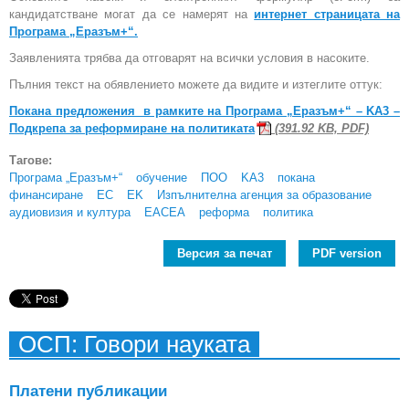
кандидатстване могат да се намерят на
интернет страницата на
Програма „Еразъм+“.
Заявленията трябва да отговарят на всички условия в насоките.
Пълния текст на обявлението можете да видите и изтеглите оттук:
Покана предложения в рамките на Програма „Еразъм+“ – KA3 –
Подкрепа за реформиране на политиката
(391.92 KB, PDF)
Тагове:
Програма „Еразъм+“
обучение
ПОО
KA3
покана
финансиране
ЕС
EK
Изпълнителна агенция за образование
аудиовизия и култура
ЕАСEA
реформа
политика
Версия за печат
PDF version
ОСП: Говори науката
Платени публикации