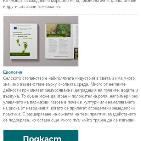
използват за ежедневни морфологични, физиологични, фенологични
и други свързани измервания.
Екология
Селското стопанство е най-голямата индустрия в света и има много
значимо въздействие върху околната среда. Много от неговите
дейности причиняват замърсяване и деградация на почвите, водите и
въздуха. То обаче може да играе и положителна роля, например чрез
улавянето на парникови газове в почви и култури или намаляването
на риска от наводнения, когато се прилагат определени земеделски
практики. С разширяване на обхвата на тези практики въздействието
се подобрява, но остава още много път, който трябва да се извърви.