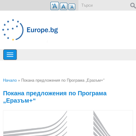
Премини към основното съдържание
Форма за търсене
Начало
» Покана предложения по Програма „Еразъм+“
Вие сте тук
Покана предложения по Програма
„Еразъм+“