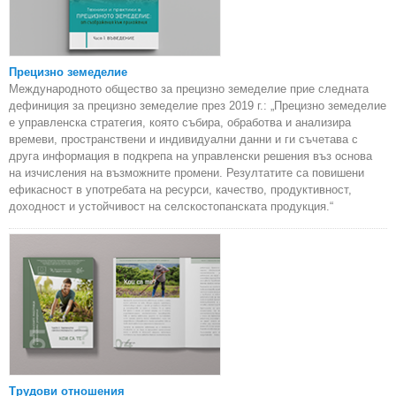
Прецизно земеделие
Международното общество за прецизно земеделие прие следната
дефиниция за прецизно земеделие през 2019 г.: „Прецизно земеделие
е управленска стратегия, която събира, обработва и анализира
времеви, пространствени и индивидуални данни и ги съчетава с
друга информация в подкрепа на управленски решения въз основа
на изчисления на възможните промени. Резултатите са повишени
ефикасност в употребата на ресурси, качество, продуктивност,
доходност и устойчивост на селскостопанската продукция.“
Трудови отношения