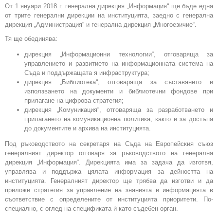
От 1 януари 2018 г. генерална дирекция „Информация“ ще бъде една
от трите генерални дирекции на институцията, заедно с генерална
дирекция „Администрация“ и генерална дирекция „Многоезичие“.
Тя ще обединява:
дирекция „Информационни технологии“, отговаряща за
управлението и развитието на информационната система на
Съда и поддържащата я инфраструктура;
дирекция „Библиотека“, отговаряща за съставянето и
използването на документи и библиотечни фондове при
прилагане на цифрова стратегия;
дирекция „Комуникация“, отговаряща за разработването и
прилагането на комуникационна политика, както и за достъпа
до документите и архива на институцията.
Под ръководството на секретаря на Съда на Европейския съюз
генералният директор отговаря за ръководството на генерална
дирекция „Информация“. Дирекцията има за задача да изготвя,
управлява и поддържа цялата информация за дейността на
институцията. Генералният директор ще трябва да изготви и да
приложи стратегия за управление на знанията и информацията в
съответствие с определените от институцията приоритети. По-
специално, с оглед на спецификата ѝ като съдебен орган.