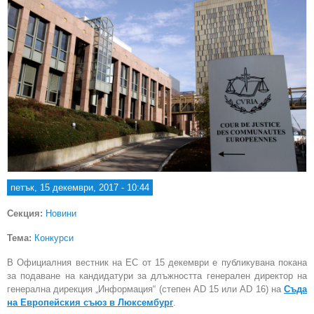
петък, 15 декември, 2017 - 10:44
Секция:
Новини
Тема:
Конкурси
В Официалния вестник на ЕС от 15 декември е публикувана покана
за подаване на кандидатури за длъжността генерален директор на
генерална дирекция „Информация“ (степен AD 15 или AD 16) на
Съда
на Европейския съюз в Люксембург
.