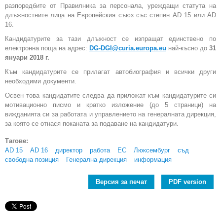
разпоредбите от Правилника за персонала, уреждащи статута на
длъжностните лица на Европейския съюз със степен AD 15 или AD
16.
Кандидатурите за тази длъжност се изпращат единствено по
електронна поща на адрес:
DG-DGI@curia.europa.eu
най-късно до
31
януари 2018 г.
Към кандидатурите се прилагат автобиография и всички други
необходими документи.
Освен това кандидатите следва да приложат към кандидатурите си
мотивационно писмо и кратко изложение (до 5 страници) на
вижданията си за работата и управлението на генералната дирекция,
за която се отнася поканата за подаване на кандидатури.
Тагове:
AD 15
AD 16
директор
работа
ЕС
Люксембург
съд
свободна позиция
Генерална дирекция
информация
Версия за печат
PDF version