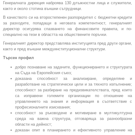
Генералната дирекция наброява 130 длъжностни лица и служители,
както и около стотина външни сътрудници.
В качеството си на второстепенен разпоредител с бюджетни кредити
за разходите, попадащи в неговата компетентност, генералният
директор осигурява спазването на финансовите правила, и по-
специално на тези в областта на обществените поръчки.
Генералният директор представлява институцията пред други органи,
както и пред външни междуинституционални структури.
Търсен профил
добро познаване на задачите, функционирането и структурата
на Съда на Европейския съюз;
доказана способност за анализиране, определяне и
разработване на стратегически цели и за тяхното изпълнение;
способност за разбиране на предизвикателствата, пред които
са изправени големите организации по отношение на
управлението на знания и информация в съответствие с
професионалните изисквания;
способност за ръководене и мотивиране в мултикултурна
среда на важна структура, отговаряща за разнообразни
области на дейност;
доказан опит в планирането и ефективното управление на