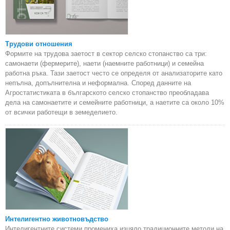
Трудови отношения
Формите на трудова заетост в сектор селско стопанство са три:
самонаети (фермерите), наети (наемните работници) и семейна
работна ръка. Тази заетост често се определя от анализаторите като
непълна, допълнителна и неформална. Според данните на
Агростатистиката в българското селско стопанство преобладава
дела на самонаетите и семейните работници, а наетите са около 10%
от всички работещи в земеделието.
Интелигентно животновъдство
Интелигентните системи промениха изцяло традиционните методи на