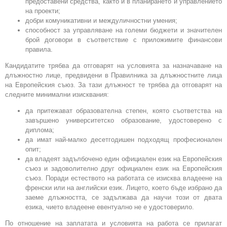
предоставени средства, както и в планирането и управлението
на проекти;
добри комуникативни и междуличностни умения;
способност за управляване на големи бюджети и значителен
брой договори в съответствие с приложимите финансови
правила.
Кандидатите трябва да отговарят на условията за назначаване на
длъжностно лице, предвидени в Правилника за длъжностните лица
на Европейския съюз. За тази длъжност те трябва да отговарят на
следните минимални изисквания:
да притежават образователна степен, която съответства на
завършено университетско образование, удостоверено с
диплома;
да имат най-малко десетгодишен подходящ професионален
опит;
да владеят задълбочено един официален език на Европейския
съюз и задоволително друг официален език на Европейския
съюз. Поради естеството на работата се изисква владеене на
френски или на английски език. Лицето, което бъде избрано да
заеме длъжността, се задължава да научи този от двата
езика, чието владеене евентуално не е удостоверило.
По отношение на заплатата и условията на работа се прилагат