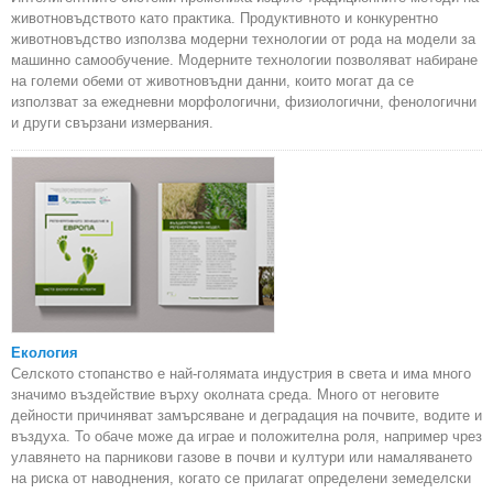
животновъдството като практика. Продуктивното и конкурентно
животновъдство използва модерни технологии от рода на модели за
машинно самообучение. Модерните технологии позволяват набиране
на големи обеми от животновъдни данни, които могат да се
използват за ежедневни морфологични, физиологични, фенологични
и други свързани измервания.
Екология
Селското стопанство е най-голямата индустрия в света и има много
значимо въздействие върху околната среда. Много от неговите
дейности причиняват замърсяване и деградация на почвите, водите и
въздуха. То обаче може да играе и положителна роля, например чрез
улавянето на парникови газове в почви и култури или намаляването
на риска от наводнения, когато се прилагат определени земеделски