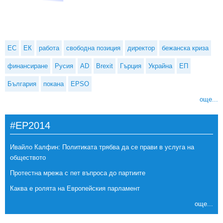
ЕС
ЕК
работа
свободна позиция
директор
бежанска криза
финансиране
Русия
AD
Brexit
Гърция
Украйна
ЕП
България
покана
EPSO
още...
#EP2014
Ивайло Калфин: Политиката трябва да се прави в услуга на
обществото
Протестна мрежа с пет въпроса до партиите
Каква е ролята на Европейския парламент
още...