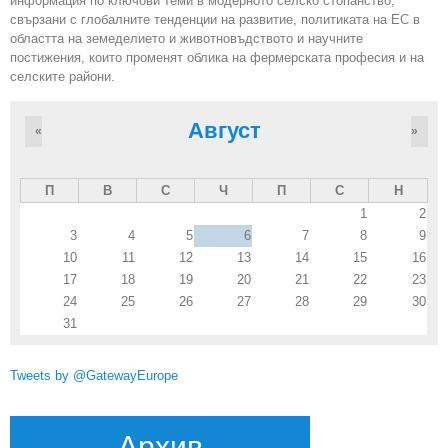
информация по ключови теми в модерното селско стопанство,
свързани с глобалните тенденции на развитие, политиката на ЕС в
областта на земеделието и животновъдството и научните
постижения, които променят облика на фермерската професия и на
селските райони.
Август
«
»
П
В
С
Ч
П
С
Н
1
2
3
4
5
6
7
8
9
10
11
12
13
14
15
16
17
18
19
20
21
22
23
24
25
26
27
28
29
30
31
Tweets by @GatewayEurope
Архив