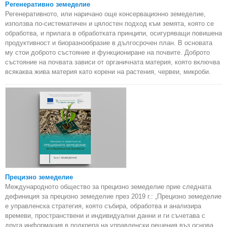
Регенеративно земеделие
Регенеративното, или наричано още консервационно земеделие,
използва по-систематичен и цялостен подход към земята, която се
обработва, и прилага в обработката принципи, осигуряващи повишена
продуктивност и биоразнообразие в дългосрочен план. В основата
му стои доброто състояние и функциониране на почвите. Доброто
състояние на почвата зависи от органичната материя, която включва
всякаква жива материя като корени на растения, червеи, микроби.
Прецизно земеделие
Международното общество за прецизно земеделие прие следната
дефиниция за прецизно земеделие през 2019 г.: „Прецизно земеделие
е управленска стратегия, която събира, обработва и анализира
времеви, пространствени и индивидуални данни и ги съчетава с
друга информация в подкрепа на управленски решения въз основа