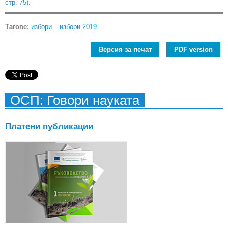
стр. 75
).
Тагове:
избори
избори 2019
Версия за печат
PDF version
ОСП: Говори науката
Платени публикации