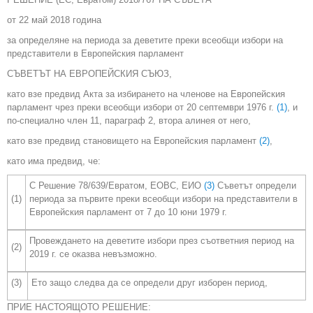
от 22 май 2018 година
за определяне на периода за деветите преки всеобщи избори на
представители в Европейския парламент
СЪВЕТЪТ НА ЕВРОПЕЙСКИЯ СЪЮЗ,
като взе предвид Акта за избирането на членове на Европейския
парламент чрез преки всеобщи избори от 20 септември 1976 г.
(1)
, и
по-специално член 11, параграф 2, втора алинея от него,
като взе предвид становището на Европейския парламент
(2)
,
като има предвид, че:
С Решение 78/639/Евратом, ЕОВС, ЕИО
(3)
Съветът определи
(1)
периода за първите преки всеобщи избори на представители в
Европейския парламент от 7 до 10 юни 1979 г.
Провеждането на деветите избори през съответния период на
(2)
2019 г. се оказва невъзможно.
(3)
Ето защо следва да се определи друг изборен период,
ПРИЕ НАСТОЯЩОТО РЕШЕНИЕ: