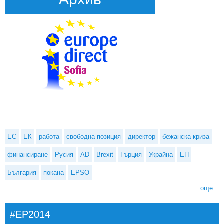
ЕС
ЕК
работа
свободна позиция
директор
бежанска криза
финансиране
Русия
AD
Brexit
Гърция
Украйна
ЕП
България
покана
EPSO
още...
#EP2014