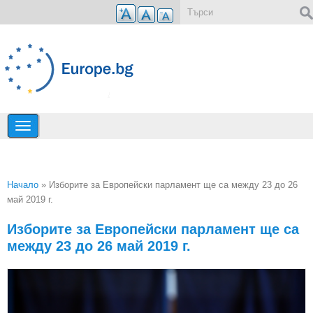
Премини към основното съдържание
Форма за търсене
Начало
» Изборите за Европейски парламент ще са между 23 до 26
май 2019 г.
Вие сте тук
Изборите за Европейски парламент ще са
между 23 до 26 май 2019 г.