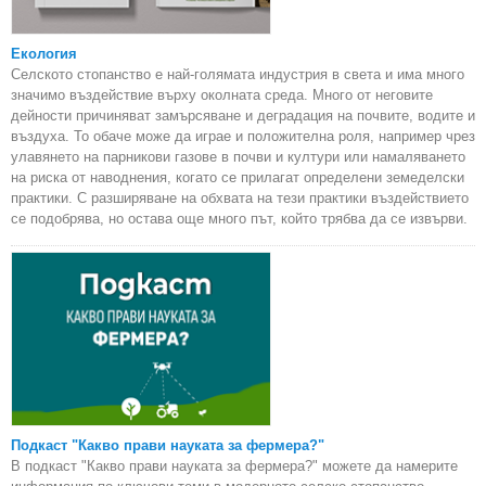
Екология
Селското стопанство е най-голямата индустрия в света и има много
значимо въздействие върху околната среда. Много от неговите
дейности причиняват замърсяване и деградация на почвите, водите и
въздуха. То обаче може да играе и положителна роля, например чрез
улавянето на парникови газове в почви и култури или намаляването
на риска от наводнения, когато се прилагат определени земеделски
практики. С разширяване на обхвата на тези практики въздействието
се подобрява, но остава още много път, който трябва да се извърви.
Подкаст "Какво прави науката за фермера?"
В подкаст "Какво прави науката за фермера?" можете да намерите