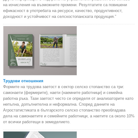
на изчисления на възможните промени. Резултатите са повишени
ефикасност в употребата на ресурси, качество, продуктивност,
доходност и устойчивост на селскостопанската продукция.“
Трудови отношения
Формите на трудова заетост в сектор селско стопанство са три:
самонаети (фермерите), наети (наемните работници) и семейна
работна ръка. Тази заетост често се определя от анализаторите като
непълна, допълнителна и неформална. Според данните на
Агростатистиката в българското селско стопанство преобладава
дела на самонаетите и семейните работници, а наетите са около 10%
от всички работещи в земеделието.