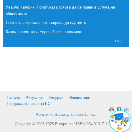
Ивайло Калфин: Политиката трябва да се прави в услуга на
обществото
Протестна мрежа с пет въпроса до партиите
Каква е ролята на Европейския парламент
още...
Начало
Актуално
Ресурси
Инициативи
Председателство на ЕС
Контакт с Gateway Europe
За нас
Copyright © 2003-2025 Europe.bg / ISBN 954-91317-1-8