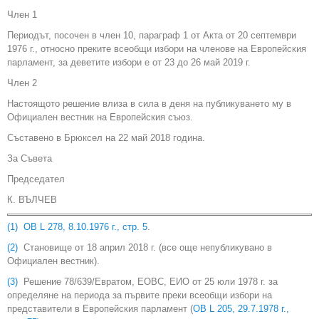
Член 1
Периодът, посочен в член 10, параграф 1 от Акта от 20 септември
1976 г., относно преките всеобщи избори на членове на Европейския
парламент, за деветите избори е от 23 до 26 май 2019 г.
Член 2
Настоящото решение влиза в сила в деня на публикуването му в
Официален вестник на Европейския съюз.
Съставено в Брюксел на 22 май 2018 година.
За Съвета
Председател
К. ВЪЛЧЕВ
(1)
ОВ L 278, 8.10.1976 г., стр. 5
.
(2)
Становище от 18 април 2018 г. (все още непубликувано в
Официален вестник).
(3)
Решение 78/639/Евратом, ЕОВС, ЕИО от 25 юли 1978 г. за
определяне на периода за първите преки всеобщи избори на
представители в Европейския парламент (
ОВ L 205, 29.7.1978 г.,