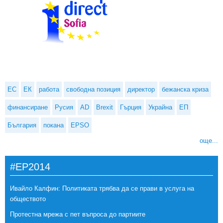
ЕС
ЕК
работа
свободна позиция
директор
бежанска криза
финансиране
Русия
AD
Brexit
Гърция
Украйна
ЕП
България
покана
EPSO
още...
#EP2014
Ивайло Калфин: Политиката трябва да се прави в услуга на
обществото
Протестна мрежа с пет въпроса до партиите