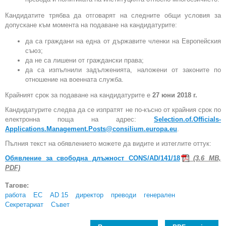
Кандидатите трябва да отговарят на следните общи условия за
допускане към момента на подаване на кандидатурите:
да са граждани на една от държавите членки на Европейския
съюз;
да не са лишени от граждански права;
да са изпълнили задълженията, наложени от законите по
отношение на военната служба.
Крайният срок за подаване на кандидатурите е
27 юни 2018 г.
Кандидатурите следва да се изпратят не по-късно от крайния срок по
електронна поща на адрес:
Selection.of.Officials-
Applications.Management.Posts@consilium.europa.eu
.
Пълния текст на обявлението можете да видите и изтеглите оттук:
Обявление за свободна длъжност CONS/AD/141/18
(3.6 MB,
PDF)
Тагове:
работа
ЕС
AD 15
директор
преводи
генерален
Секретариат
Съвет