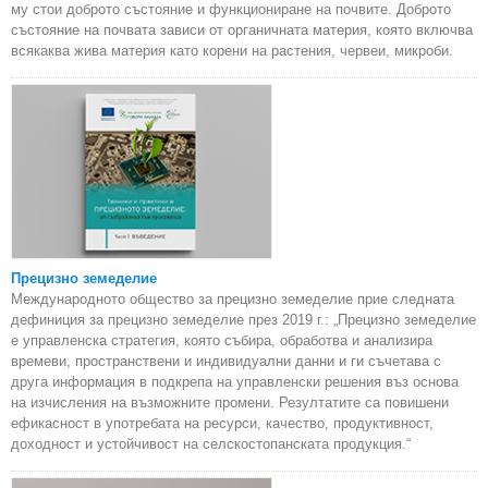
му стои доброто състояние и функциониране на почвите. Доброто
състояние на почвата зависи от органичната материя, която включва
всякаква жива материя като корени на растения, червеи, микроби.
Прецизно земеделие
Международното общество за прецизно земеделие прие следната
дефиниция за прецизно земеделие през 2019 г.: „Прецизно земеделие
е управленска стратегия, която събира, обработва и анализира
времеви, пространствени и индивидуални данни и ги съчетава с
друга информация в подкрепа на управленски решения въз основа
на изчисления на възможните промени. Резултатите са повишени
ефикасност в употребата на ресурси, качество, продуктивност,
доходност и устойчивост на селскостопанската продукция.“