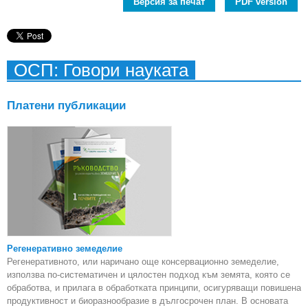
Версия за печат
PDF version
ОСП: Говори науката
Платени публикации
Регенеративно земеделие
Регенеративното, или наричано още консервационно земеделие,
използва по-систематичен и цялостен подход към земята, която се
обработва, и прилага в обработката принципи, осигуряващи повишена
продуктивност и биоразнообразие в дългосрочен план. В основата