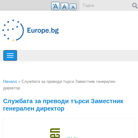
Премини към основното съдържание
Форма за търсене
Начало
» Службата за преводи търси Заместник генерален
директор
Вие сте тук
Службата за преводи търси Заместник
генерален директор