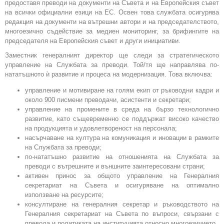
предоставя преводи на документи на Съвета и на Европейския съвет
на всички официални езици на ЕС. Освен това службата осигурява
редакция на документи на вътрешни автори и на председателството,
многоезично съдействие за медиен мониторинг, за брифингите на
председателя на Европейския съвет и други инициативи.
Заместник генералният директор ще следи за стратегическото
управление на Службата за преводи. Той/тя ще направлява по-
нататъшното ѝ развитие и процеса на модернизация. Това включва:
управление и мотивиране на голям екип от ръководни кадри и
около 900 писмени преводачи, асистенти и секретари;
управление на промените в среда на бързо технологично
развитие, като същевременно се поддържат високо качество
на продукцията и удовлетвореност на персонала;
насърчаване на култура на комуникация и иновации в рамките
на Службата за преводи;
по-нататъшно развитие на отношенията на Службата за
преводи с вътрешните и външните заинтересовани страни;
активен принос за общото управление на Генералния
секретариат на Съвета и осигуряване на оптимално
използване на ресурсите;
консултиране на генералния секретар и ръководството на
Генералния секретариат на Съвета по въпроси, свързани с
превода и политиката на институцията относно многоезичието.