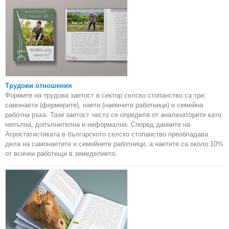
Трудови отношения
Формите на трудова заетост в сектор селско стопанство са три:
самонаети (фермерите), наети (наемните работници) и семейна
работна ръка. Тази заетост често се определя от анализаторите като
непълна, допълнителна и неформална. Според данните на
Агростатистиката в българското селско стопанство преобладава
дела на самонаетите и семейните работници, а наетите са около 10%
от всички работещи в земеделието.