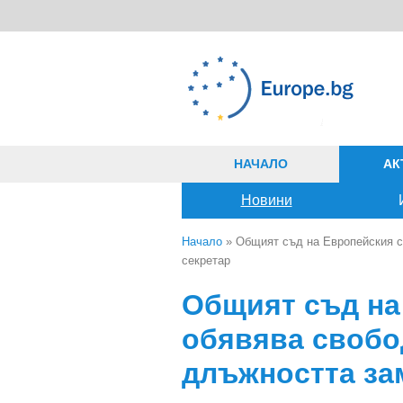
Премини към основното съдържание
НАЧАЛО
АК
Новини
Начало
» Общият съд на Европейския с
секретар
Вие сте тук
Общият съд на
обявява свобо
длъжността за