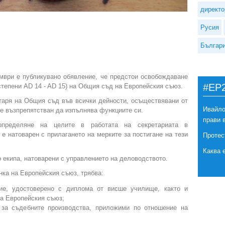
директо
Русия
Българ
мври е публикувано обявление, че предстои освобождаване
#EP
степени AD 14 - AD 15) на Общия съд на Европейския съюз.
таря на Общия съд във всички дейности, осъществявани от
Ивайло
й е възпрепятстван да изпълнява функциите си.
прави 
 определяне на целите в работата на секретариата в
 е натоварен с прилагането на мерките за постигане на тези
Протес
Каква 
 екипа, натоварени с управлението на деловодството.
ка на Европейския съюз, трябва:
ие, удостоверено с диплома от висше училище, както и
на Европейския съюз;
 за съдебните производства, приложими по отношение на