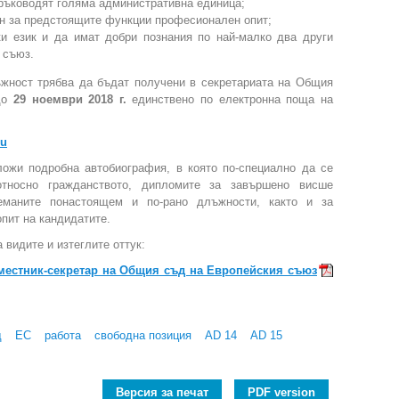
 ръководят голяма административна единица;
н за предстоящите функции професионален опит;
и език и да имат добри познания по най-малко два други
 съюз.
ъжност трябва да бъдат получени в секретариата на Общия
 до
29 ноември 2018 г.
единствено по електронна поща на
eu
ожи подробна автобиография, в която по-специално да се
относно гражданството, дипломите за завършено висше
аеманите понастоящем и по-рано длъжности, както и за
пит на кандидатите.
 видите и изтеглите оттук:
местник-секретар на Общия съд на Европейския съюз
д
ЕС
работа
свободна позиция
AD 14
AD 15
Версия за печат
PDF version