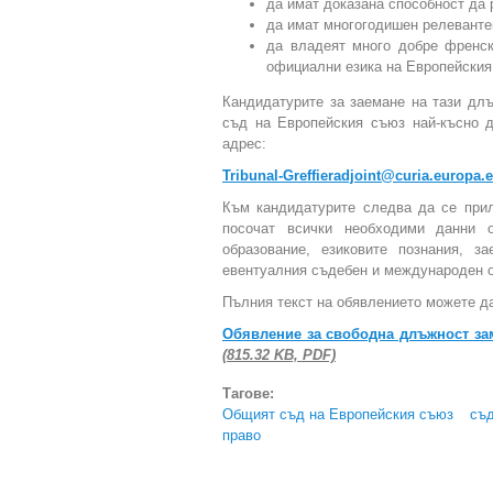
да имат доказана способност да
да имат многогодишен релеванте
да владеят много добре френск
официални езика на Европейския
Кандидатурите за заемане на тази дл
съд на Европейския съюз най-късно
адрес:
Tribunal-Greffieradjoint@curia.europa.
Към кандидатурите следва да се прил
посочат всички необходими данни 
образование, езиковите познания, з
евентуалния съдебен и международен о
Пълния текст на обявлението можете да
Обявление за свободна длъжност за
(815.32 KB, PDF)
Тагове:
Общият съд на Европейския съюз
съ
право