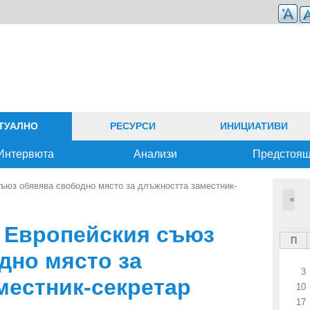
ТУАЛНО
РЕСУРСИ
ИНИЦИАТИВИ
Интервюта
Анализи
Предстоя
ъюз обявява свободно място за длъжността заместник-
«
 Европейския съюз
П
дно място за
3
местник-секретар
10
17