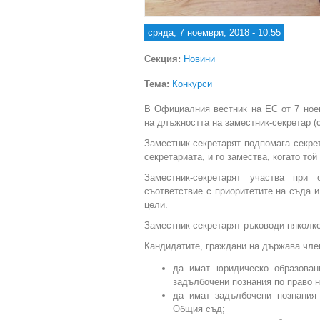
сряда, 7 ноември, 2018 - 10:55
Секция:
Новини
Тема:
Конкурси
В Официалния вестник на ЕС от 7 ное
на длъжността на заместник-секретар (
Заместник-секретарят подпомага секре
секретариата, и го замества, когато то
Заместник-секретарят участва при
съответствие с приоритетите на съда и
цели.
Заместник-секретарят ръководи няколко
Кандидатите, граждани на държава член
да имат юридическо образован
задълбочени познания по право 
да имат задълбочени познания
Общия съд;