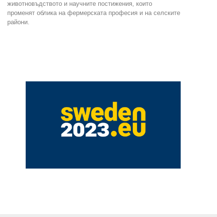
животновъдството и научните постижения, които
променят облика на фермерската професия и на селските
райони.