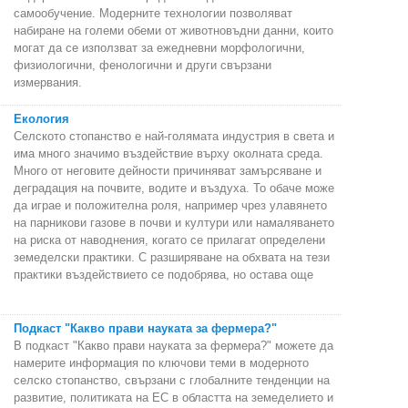
самообучение. Модерните технологии позволяват
набиране на големи обеми от животновъдни данни, които
могат да се използват за ежедневни морфологични,
физиологични, фенологични и други свързани
измервания.
Екология
Селското стопанство е най-голямата индустрия в света и
има много значимо въздействие върху околната среда.
Много от неговите дейности причиняват замърсяване и
деградация на почвите, водите и въздуха. То обаче може
да играе и положителна роля, например чрез улавянето
на парникови газове в почви и култури или намаляването
на риска от наводнения, когато се прилагат определени
земеделски практики. С разширяване на обхвата на тези
практики въздействието се подобрява, но остава още
Подкаст "Какво прави науката за фермера?"
В подкаст "Какво прави науката за фермера?" можете да
намерите информация по ключови теми в модерното
селско стопанство, свързани с глобалните тенденции на
развитие, политиката на ЕС в областта на земеделието и