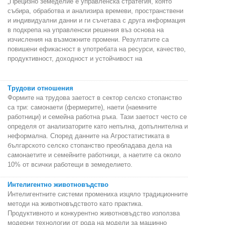
„Прецизно земеделие е управленска стратегия, която
събира, обработва и анализира времеви, пространствени
и индивидуални данни и ги съчетава с друга информация
в подкрепа на управленски решения въз основа на
изчисления на възможните промени. Резултатите са
повишени ефикасност в употребата на ресурси, качество,
продуктивност, доходност и устойчивост на
Трудови отношения
Формите на трудова заетост в сектор селско стопанство
са три: самонаети (фермерите), наети (наемните
работници) и семейна работна ръка. Тази заетост често се
определя от анализаторите като непълна, допълнителна и
неформална. Според данните на Агростатистиката в
българското селско стопанство преобладава дела на
самонаетите и семейните работници, а наетите са около
10% от всички работещи в земеделието.
Интелигентно животновъдство
Интелигентните системи промениха изцяло традиционните
методи на животновъдството като практика.
Продуктивното и конкурентно животновъдство използва
модерни технологии от рода на модели за машинно