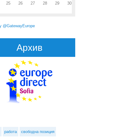
25
26
27
28
29
30
by @GatewayEurope
Архив
работа
свободна позиция