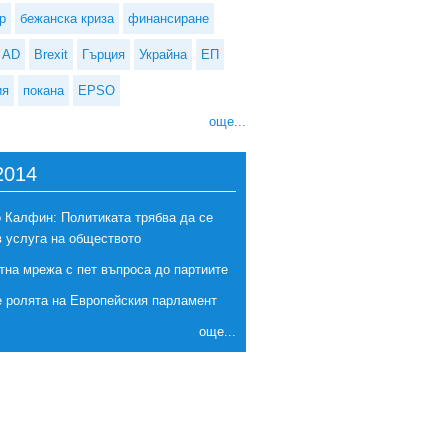
р
бежанска криза
финансиране
AD
Brexit
Гърция
Украйна
ЕП
ия
покана
EPSO
още...
2014
 Калфин: Политиката трябва да се
в услуга на обществото
тна мрежа с пет въпроса до партиите
е ролята на Европейския парламент
още...