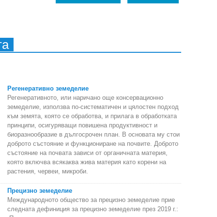
та
Регенеративно земеделие
Регенеративното, или наричано още консервационно
земеделие, използва по-систематичен и цялостен подход
към земята, която се обработва, и прилага в обработката
принципи, осигуряващи повишена продуктивност и
биоразнообразие в дългосрочен план. В основата му стои
доброто състояние и функциониране на почвите. Доброто
състояние на почвата зависи от органичната материя,
която включва всякаква жива материя като корени на
растения, червеи, микроби.
Прецизно земеделие
Международното общество за прецизно земеделие прие
следната дефиниция за прецизно земеделие през 2019 г.: