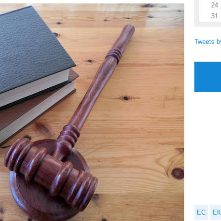
24
31
Tweets 
ЕС
ЕК