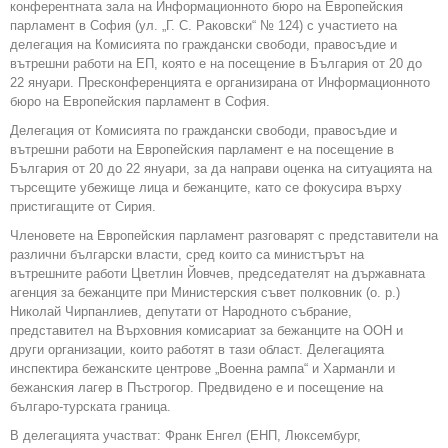
конферентната зала на Информационното бюро на Европейския
парламент в София (ул. „Г. С. Раковски“ № 124) с участието на
делегация на Комисията по граждански свободи, правосъдие и
вътрешни работи на ЕП, която е на посещение в България от 20 до
22 януари. Пресконференцията е организирана от Информационното
бюро на Европейския парламент в София.
Делегация от Комисията по граждански свободи, правосъдие и
вътрешни работи на Европейския парламент е на посещение в
България от 20 до 22 януари, за да направи оценка на ситуацията на
търсещите убежище лица и бежанците, като се фокусира върху
пристигащите от Сирия.
Членовете на Европейския парламент разговарят с представители на
различни български власти, сред които са министърът на
вътрешните работи Цветлин Йовчев, председателят на държавната
агенция за бежанците при Министерския съвет полковник (о. р.)
Николай Чирпанлиев, депутати от Народното събрание,
представител на Върховния комисариат за бежанците на ООН и
други организации, които работят в тази област. Делегацията
инспектира бежанските центрове „Военна рампа“ и Харманли и
бежанския лагер в Пъстрогор. Предвидено е и посещение на
българо-турската граница.
В делегацията участват: Франк Енгел (ЕНП, Люксембург,