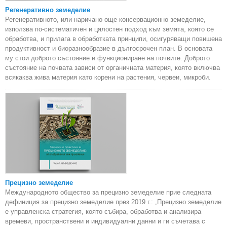
Регенеративно земеделие
Регенеративното, или наричано още консервационно земеделие,
използва по-систематичен и цялостен подход към земята, която се
обработва, и прилага в обработката принципи, осигуряващи повишена
продуктивност и биоразнообразие в дългосрочен план. В основата
му стои доброто състояние и функциониране на почвите. Доброто
състояние на почвата зависи от органичната материя, която включва
всякаква жива материя като корени на растения, червеи, микроби.
Прецизно земеделие
Международното общество за прецизно земеделие прие следната
дефиниция за прецизно земеделие през 2019 г.: „Прецизно земеделие
е управленска стратегия, която събира, обработва и анализира
времеви, пространствени и индивидуални данни и ги съчетава с