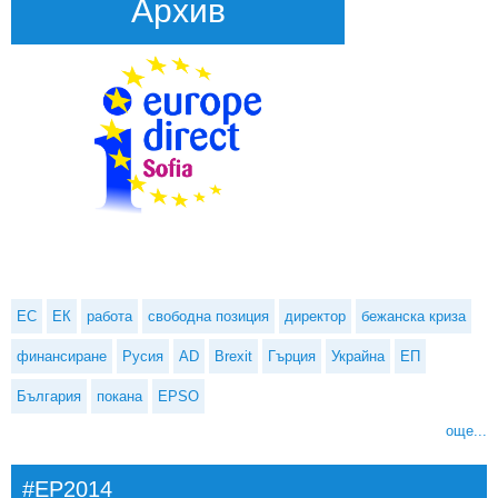
Архив
ЕС
ЕК
работа
свободна позиция
директор
бежанска криза
финансиране
Русия
AD
Brexit
Гърция
Украйна
ЕП
България
покана
EPSO
още...
#EP2014