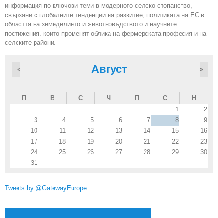
информация по ключови теми в модерното селско стопанство,
свързани с глобалните тенденции на развитие, политиката на ЕС в
областта на земеделието и животновъдството и научните
постижения, които променят облика на фермерската професия и на
селските райони.
Август
«
»
П
В
С
Ч
П
С
Н
1
2
3
4
5
6
7
8
9
10
11
12
13
14
15
16
17
18
19
20
21
22
23
24
25
26
27
28
29
30
31
Tweets by @GatewayEurope