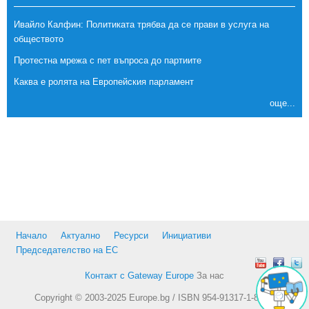
Ивайло Калфин: Политиката трябва да се прави в услуга на
обществото
Протестна мрежа с пет въпроса до партиите
Каква е ролята на Европейския парламент
още...
Начало
Актуално
Ресурси
Инициативи
Председателство на ЕС
Контакт с Gateway Europe
За нас
Copyright © 2003-2025 Europe.bg / ISBN 954-91317-1-8