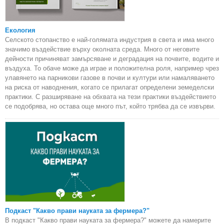
Екология
Селското стопанство е най-голямата индустрия в света и има много
значимо въздействие върху околната среда. Много от неговите
дейности причиняват замърсяване и деградация на почвите, водите и
въздуха. То обаче може да играе и положителна роля, например чрез
улавянето на парникови газове в почви и култури или намаляването
на риска от наводнения, когато се прилагат определени земеделски
практики. С разширяване на обхвата на тези практики въздействието
се подобрява, но остава още много път, който трябва да се извърви.
Подкаст "Какво прави науката за фермера?"
В подкаст "Какво прави науката за фермера?" можете да намерите