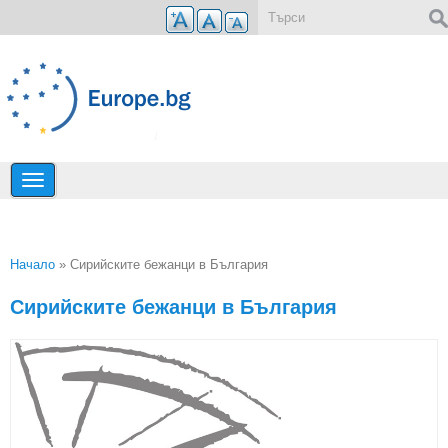
Премини към основното съдържание
Форма за търсене
Начало
» Сирийските бежанци в България
Вие сте тук
Сирийските бежанци в България