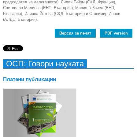
председател на делегацията), Силви Гийом (С&Д, Франция),
Светослав Малинов (ЕНП, България), Мария Габриел (ЕНП,
България), Илияна Йотова (С&Д, България) и Станимир Илчев
(АЛДЕ, България).
Версия за печат
PDF version
ОСП: Говори науката
Платени публикации