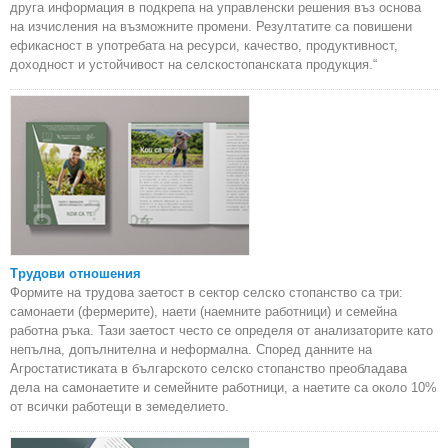
друга информация в подкрепа на управленски решения въз основа
на изчисления на възможните промени. Резултатите са повишени
ефикасност в употребата на ресурси, качество, продуктивност,
доходност и устойчивост на селскостопанската продукция.“
Трудови отношения
Формите на трудова заетост в сектор селско стопанство са три:
самонаети (фермерите), наети (наемните работници) и семейна
работна ръка. Тази заетост често се определя от анализаторите като
непълна, допълнителна и неформална. Според данните на
Агростатистиката в българското селско стопанство преобладава
дела на самонаетите и семейните работници, а наетите са около 10%
от всички работещи в земеделието.