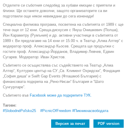
Отделете си съботния следобед за хубави емоции с приятели и
близки. Ще останете доволни, защото организаторите са ви
подготвили още някои невиждани до сега изненади!
Специална филмова програма, посветена на събитията от 1989 г. ще
тече още от 12 юни. Среща-дискусия с Януш Онишкевич (Полша),
Йон Карамитру (Румъния) и др. активни участници в събитията от
1989 г. Ви предлагаме на 14 юни от 15.00 ч. в Театър „Алма Алтер“ с
модератор проф. Александър Кьосев. Срещата ще продължи с
гостите проф. Александър Йорданов, Владимир Левчев, Едвин
Сугарев. Модератор: Иван Христов.
Събитието се осъществява със съдействието на Театър „Алма
Алтер“, Културен център на СУ „Св. Климент Охридски”, Фондация
„София диша“ и Swift Gap Events (Флашмоб България) с
финансовата подкрепа на „Рено-Нисан“ България и “Шато
Сунгурларе”.
Събитието във
Facebook може да подкрепите ТУК.
Тагове:
#SlobodnéPoľsko25
#PicnicOfFreedom #Пикникнасвободата
Версия за печат
PDF version