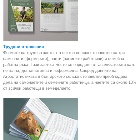
Трудови отношения
Формите на трудова заетост в сектор селско стопанство са три:
самонаети (фермерите), наети (наемните работници) и семейна
работна ръка. Тази заетост често се определя от анализаторите като
непълна, допълнителна и неформална. Според данните на
Агростатистиката в българското селско стопанство преобладава
дела на самонаетите и семейните работници, а наетите са около 10%
от всички работещи в земеделието.