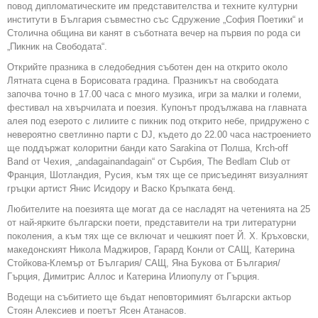
повод дипломатическите им представителства и техните културни
институти в България съвместно със Сдружение „София Поетики“ и
Столична община ви канят в съботната вечер на първия по рода си
„Пикник на Свободата“.
Открийте празника в следобедния съботен ден на открито около
Лятната сцена в Борисовата градина. Празникът на свободата
започва точно в 17.00 часа с много музика, игри за малки и големи,
фестивал на хвърчилата и поезия. Купонът продължава на главната
алея под езерото с лилиите с пикник под открито небе, придружено с
невероятно светлинно парти с DJ, където до 22.00 часа настроението
ще поддържат колоритни банди като Sarakina от Полша, Krch-off
Band от Чехия, „andagainandagain“ от Сърбия, The Bedlam Club от
Франция, Шотландия, Русия, към тях ще се присъединят визуалният
гръцки артист Янис Исидору и Васко Кръпката бенд.
Любителите на поезията ще могат да се насладят на четенията на 25
от най-ярките български поети, представители на три литературни
поколения, а към тях ще се включат и чешкият поет Й. Х. Кръховски,
македонският Никола Маджиров, Гарард Конли от САЩ, Катерина
Стойкова-Клемър от България/ САЩ, Яна Букова от България/
Гърция, Димитрис Аллос и Катерина Илиопулу от Гърция.
Водещи на събитието ще бъдат неповторимият български актьор
Стоян Алексиев и поетът Ясен Атанасов.