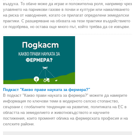
въздуха. То обаче може да играе и положителна роля, например чрез
улавянето на парникови газове в почви и култури или намаляването
на риска от наводнения, когато се прилагат определени земеделски
практики. С разширяване на обхвата на тези практики въздействието
се подобрява, но остава още много път, който трябва да се извърви.
Подкаст "Какво прави науката за фермера?"
В подкаст "Какво прави науката за фермера?" можете да намерите
информация по ключови теми в модерното селско стопанство,
свързани с глобалните тенденции на развитие, политиката на ЕС в
областта на земеделието и животновъдството и научните
постижения, които променят облика на фермерската професия и на
селските райони.