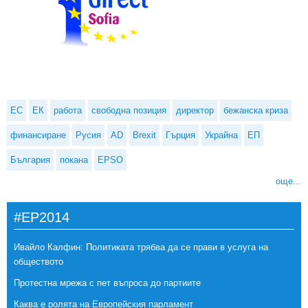
ЕС
ЕК
работа
свободна позиция
директор
бежанска криза
финансиране
Русия
AD
Brexit
Гърция
Украйна
ЕП
България
покана
EPSO
още...
#EP2014
Ивайло Калфин: Политиката трябва да се прави в услуга на
обществото
Протестна мрежа с пет въпроса до партиите
Каква е ролята на Европейския парламент