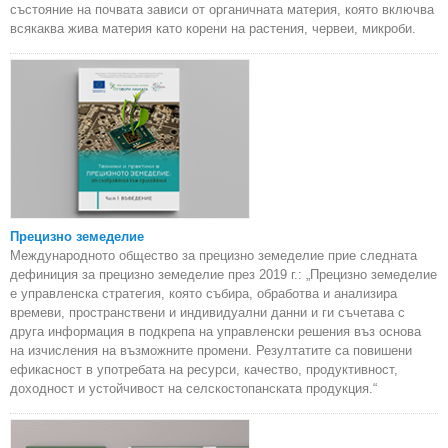
състояние на почвата зависи от органичната материя, която включва
всякаква жива материя като корени на растения, червеи, микроби.
Прецизно земеделие
Международното общество за прецизно земеделие прие следната
дефиниция за прецизно земеделие през 2019 г.: „Прецизно земеделие
е управленска стратегия, която събира, обработва и анализира
времеви, пространствени и индивидуални данни и ги съчетава с
друга информация в подкрепа на управленски решения въз основа
на изчисления на възможните промени. Резултатите са повишени
ефикасност в употребата на ресурси, качество, продуктивност,
доходност и устойчивост на селскостопанската продукция.“