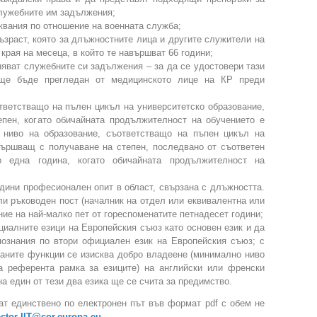
служебните им задължения;
квания по отношение на военната служба;
ъзраст, която за длъжностните лица и другите служители на
края на месеца, в който те навършват 66 години;
няват служебните си задължения – за да се удостовери тази
 ще бъде прегледан от медицинското лице на КР преди
тветстващо на пълен цикъл на университетско образование,
пен, когато обичайната продължителност на обучението е
 ниво на образование, съответстващо на пъпен цикъл на
вършващ с получаване на степен, последвано от съответен
о една година, когато обичайната продължителност на
одини професионален опит в област, свързана с длъжността.
ли ръководен пост (началник на отдел или еквивалентна или
ие на най-малко пет от гореспоменатите петнадесет години;
циалните езици на Европейския съюз като основен език и да
познания по втори официален език на Европейския съюз; с
ваните функции се изисква добро владеене (минимално ниво
 референта рамка за езиците) на английски или френски
а един от тези два езика ще се счита за предимство.
ат единствено по електронен път във формат pdf с обем не
ector-IIT@cor.europa.eu
.