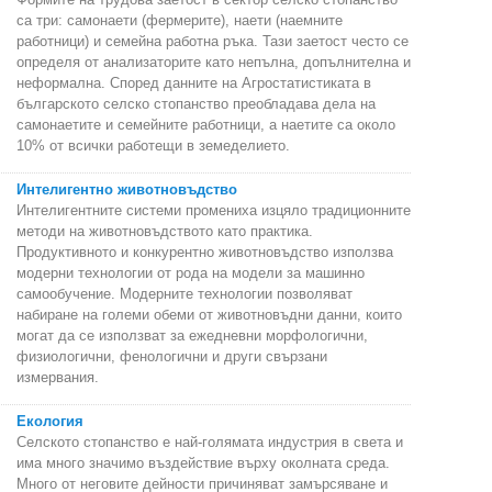
са три: самонаети (фермерите), наети (наемните
работници) и семейна работна ръка. Тази заетост често се
определя от анализаторите като непълна, допълнителна и
неформална. Според данните на Агростатистиката в
българското селско стопанство преобладава дела на
самонаетите и семейните работници, а наетите са около
10% от всички работещи в земеделието.
Интелигентно животновъдство
Интелигентните системи промениха изцяло традиционните
методи на животновъдството като практика.
Продуктивното и конкурентно животновъдство използва
модерни технологии от рода на модели за машинно
самообучение. Модерните технологии позволяват
набиране на големи обеми от животновъдни данни, които
могат да се използват за ежедневни морфологични,
физиологични, фенологични и други свързани
измервания.
Екология
Селското стопанство е най-голямата индустрия в света и
има много значимо въздействие върху околната среда.
Много от неговите дейности причиняват замърсяване и