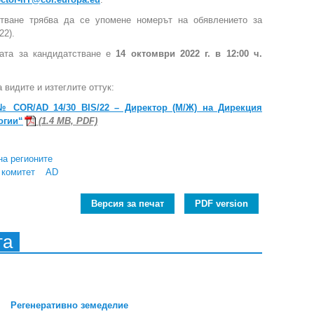
тване трябва да се упомене номерът на обявлението за
22).
тата за кандидатстване е
14 октомври 2022 г. в 12:00 ч.
 видите и изтеглите оттук:
 COR/AD 14/30 BIS/22 – Директор (М/Ж) на Дирекция
огии“
(1.4 MB, PDF)
на регионите
 комитет
AD
Версия за печат
PDF version
та
Регенеративно земеделие