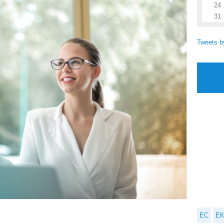
24
31
Tweets 
ЕС
ЕК