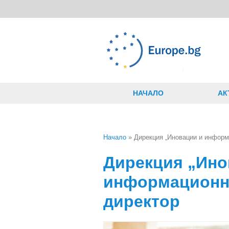
Премини към основното съдържание
НАЧАЛО
АК
Начало
» Дирекция „Иновации и информ
Вие сте тук
Дирекция „Ино
информационни
директор