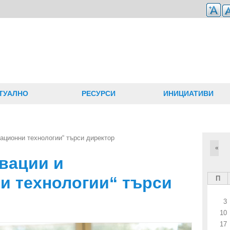
ТУАЛНО
РЕСУРСИ
ИНИЦИАТИВИ
ационни технологии“ търси директор
«
вации и
 технологии“ търси
П
3
10
17