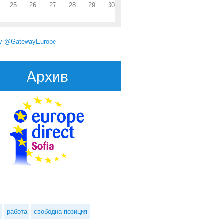
25
26
27
28
29
30
by @GatewayEurope
Архив
работа
свободна позиция