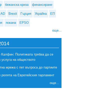
р
бежанска криза
финансиране
AD
Brexit
Гърция
Украйна
ЕП
ия
покана
EPSO
още...
2014
 Калфин: Политиката трябва да се
в услуга на обществото
тна мрежа с пет въпроса до партиите
е ролята на Европейския парламент
още...