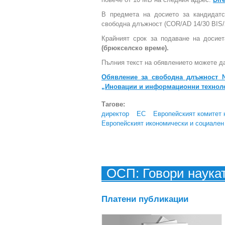
В предмета на досието за кандидатс
свободна длъжност (COR/AD 14/30 BIS/
Крайният срок за подаване на досие
(брюкселско време).
Пълния текст на обявлението можете да
Обявление за свободна длъжност №
„Иновации и информационни технол
Тагове:
директор
ЕС
Европейският комитет 
Европейският икономически и социален
ОСП: Говори наука
Платени публикации