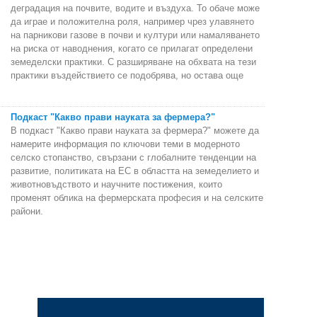
деградация на почвите, водите и въздуха. То обаче може
да играе и положителна роля, например чрез улавянето
на парникови газове в почви и култури или намаляването
на риска от наводнения, когато се прилагат определени
земеделски практики. С разширяване на обхвата на тези
практики въздействието се подобрява, но остава още
Подкаст "Какво прави науката за фермера?"
В подкаст "Какво прави науката за фермера?" можете да
намерите информация по ключови теми в модерното
селско стопанство, свързани с глобалните тенденции на
развитие, политиката на ЕС в областта на земеделието и
животновъдството и научните постижения, които
променят облика на фермерската професия и на селските
райони.