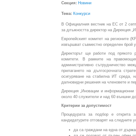
Секция:
Новини
Тема:
Конкурси
В Официалния вестник на ЕС от 2 септ
за длъжността директор на Дирекция „
Европейският комитет на регионите (К
извършват съвместно определен брой у
Директорът ще работи под прякото р
комитети. В рамките на правомощи
административно сътрудничество меж
прилагането на дългосрочната страт
осигуряване на стабилна ИТ среда, 
далновидни решения на членовете и пе
Дирекция „Иновации и информационни т
около 40 служители и над 60 външни до
Критерии за допустимост
Процедурата за подбор е открита з
кандидатурите отговарят на следните у
да са граждани на една от държа
да се ползват от пълен обем г