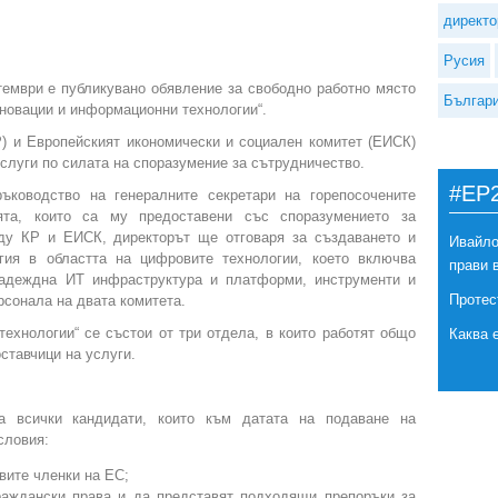
директо
Русия
ември е публикувано обявление за свободно работно място
Българ
Иновации и информационни технологии“.
Р) и Европейският икономически и социален комитет (ЕИСК)
слуги по силата на споразумение за сътрудничество.
#EP
ъководство на генералните секретари на горепосочените
ята, които са му предоставени със споразумението за
ду КР и ЕИСК, директорът ще отговаря за създаването и
Ивайло
егия в областта на цифровите технологии, което включва
прави 
надеждна ИТ инфраструктура и платформи, инструменти и
Протес
рсонала на двата комитета.
ехнологии“ се състои от три отдела, в които работят общо
Каква 
ставчици на услуги.
а всички кандидати, които към датата на подаване на
словия:
вите членки на ЕС;
раждански права и да представят подходящи препоръки за