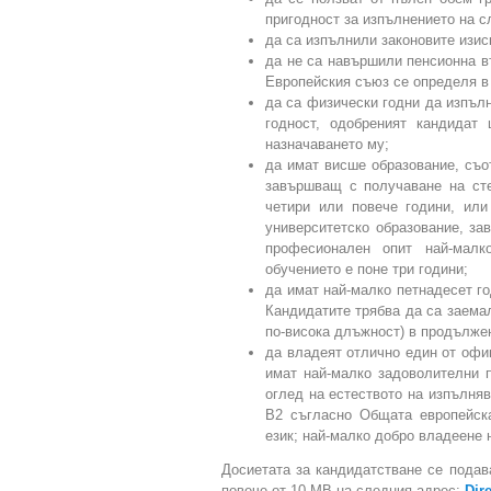
пригодност за изпълнението на 
да са изпълнили законовите изис
да не са навършили пенсионна в
Европейския съюз се определя в 
да са физически годни да изпъл
годност, одобреният кандидат
назначаването му;
да имат висше образование, съо
завършващ с получаване на сте
четири или повече години, или
университетско образование, за
професионален опит най-малк
обучението е поне три години;
да имат най-малко петнадесет г
Кандидатите трябва да са заема
по-висока длъжност) в продължен
да владеят отлично един от офи
имат най-малко задоволителни 
оглед на естеството на изпълня
В2 съгласно Общата европейска
език; най-малко добро владеене н
Досиетата за кандидатстване се подав
повече от 10 MB на следния адрес:
Dir