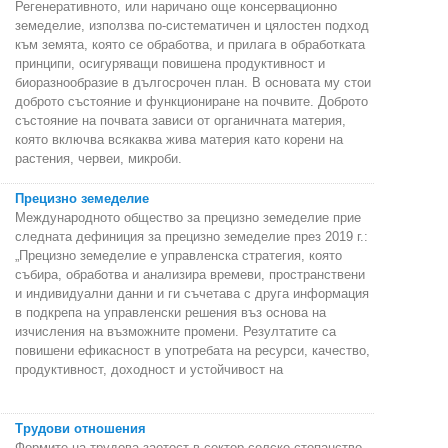
Регенеративното, или наричано още консервационно
земеделие, използва по-систематичен и цялостен подход
към земята, която се обработва, и прилага в обработката
принципи, осигуряващи повишена продуктивност и
биоразнообразие в дългосрочен план. В основата му стои
доброто състояние и функциониране на почвите. Доброто
състояние на почвата зависи от органичната материя,
която включва всякаква жива материя като корени на
растения, червеи, микроби.
Прецизно земеделие
Международното общество за прецизно земеделие прие
следната дефиниция за прецизно земеделие през 2019 г.:
„Прецизно земеделие е управленска стратегия, която
събира, обработва и анализира времеви, пространствени
и индивидуални данни и ги съчетава с друга информация
в подкрепа на управленски решения въз основа на
изчисления на възможните промени. Резултатите са
повишени ефикасност в употребата на ресурси, качество,
продуктивност, доходност и устойчивост на
Трудови отношения
Формите на трудова заетост в сектор селско стопанство