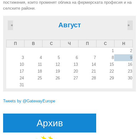
постижения, които променят облика на фермерската професия и на
селските райони.
Август
«
»
П
В
С
Ч
П
С
Н
1
2
3
4
5
6
7
8
9
10
11
12
13
14
15
16
17
18
19
20
21
22
23
24
25
26
27
28
29
30
31
Tweets by @GatewayEurope
Архив