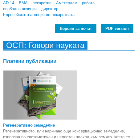
AD 14
ЕМА
лекарства
Амстердам
работа
свободна позиция
директор
Европейската агенция по лекарствата
Версия за печат
PDF version
ОСП: Говори науката
Платени публикации
Регенеративно земеделие
Регенеративното, или наричано още консервационно земеделие,
използва по-систематичен и цялостен подход към земята, която се