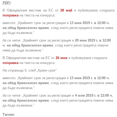
PDF)
В Официалния вестник на ЕС от
28 май
е публикувана следната
поправка
на текста на конкурса:
вместо:
„Крайният срок за регистрация е
13 юни 2019 г. в 12:00 ч.
на обяд брюкселско време
, след което регистрацията повече няма
да бъде възможна.“
да се чете:
„Крайният срок за регистрация е
20 юни 2019 г. в 12:00
ч. на обяд брюкселско време
, след което регистрацията повече
няма да бъде възможна.“
В Официалния вестник на ЕС от
26 юни
е публикувана следната
поправка
на текста на конкурса:
На страница 6, след „Краен срок“
вместо:
„Крайният срок за регистрация е
13 юни 2019 г. в 12:00 ч.
на обяд брюкселско време
, след което регистрацията повече няма
да бъде възможна.“
да се чете:
„Крайният срок за регистрация е
4 юли 2019 г. в 12:00 ч.
на обяд брюкселско време
, след което регистрацията повече няма
да бъде възможна.“
Тагове: