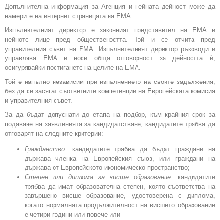
Допълнителна информация за Агенция и нейната дейност може да
намерите на интернет страницата на ЕМА.
Изпълнителният директор е законният представител на ЕМА и
нейното лице пред обществеността. Той и се отчита пред
управителния съвет на ЕМА. Изпълнителният директор ръководи и
управлява EMA и носи обща отговорност за дейността ѝ,
осигурявайки постигането на целите на ЕМА.
Той е напълно независим при изпълнението на своите задължения,
без да се засягат съответните компетенции на Европейската комисия
и управителния съвет.
За да бъдат допуснати до етапа на подбор, към крайния срок за
подаване на заявленията за кандидатстване, кандидатите трябва да
отговарят на следните критерии:
Гражданство:
кандидатите трябва да бъдат граждани на
държава членка на Европейския съюз, или граждани на
държава от Европейското икономическо пространство;
Степен или диплома за висше образование:
кандидатите
трябва да имат образователна степен, която съответства на
завършено висше образование, удостоверена с диплома,
когато нормалната продължителност на висшето образование
е четири години или повече или