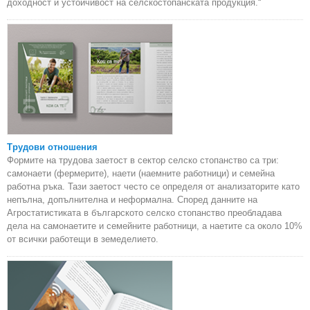
доходност и устойчивост на селскостопанската продукция.“
Трудови отношения
Формите на трудова заетост в сектор селско стопанство са три:
самонаети (фермерите), наети (наемните работници) и семейна
работна ръка. Тази заетост често се определя от анализаторите като
непълна, допълнителна и неформална. Според данните на
Агростатистиката в българското селско стопанство преобладава
дела на самонаетите и семейните работници, а наетите са около 10%
от всички работещи в земеделието.