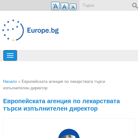
Премини към основното съдържание
Форма за търсене
Начало
» Европейската агенция по лекарствата търси
изпълнителен директор
Вие сте тук
Европейската агенция по лекарствата
търси изпълнителен директор