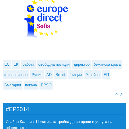
ЕС
ЕК
работа
свободна позиция
директор
бежанска криза
финансиране
Русия
AD
Brexit
Гърция
Украйна
ЕП
България
покана
EPSO
още...
#EP2014
Ивайло Калфин: Политиката трябва да се прави в услуга на
обществото