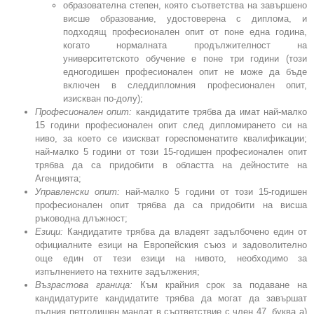
образователна степен, която съответства на завършено
висше образование, удостоверена с диплома, и
подходящ професионален опит от поне една година,
когато нормалната продължителност на
университетското обучение е поне три години (този
едногодишен професионален опит не може да бъде
включен в следдипломния професионален опит,
изискван по-долу);
Професионален опит:
кандидатите трябва да имат най-малко
15 години професионален опит след дипломирането си на
ниво, за което се изискват гореспоменатите квалификации;
най-малко 5 години от този 15-годишен професионален опит
трябва да са придобити в областта на дейностите на
Агенцията;
Управленски опит:
най-малко 5 години от този 15-годишен
професионален опит трябва да са придобити на висша
ръководна длъжност;
Езици:
Кандидатите трябва да владеят задълбочено един от
официалните езици на Европейския съюз и задоволително
още един от тези езици на нивото, необходимо за
изпълнението на техните задължения;
Възрастова граница:
Към крайния срок за подаване на
кандидатурите кандидатите трябва да могат да завършат
пълния петгодишен мандат в съответствие с член 47, буква а)