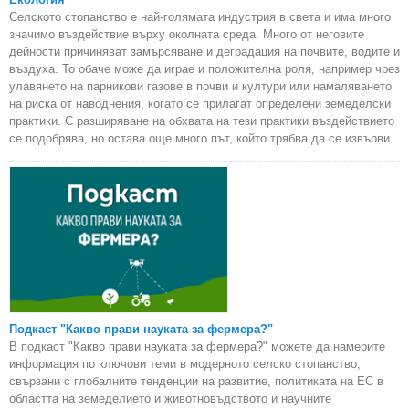
Селското стопанство е най-голямата индустрия в света и има много
значимо въздействие върху околната среда. Много от неговите
дейности причиняват замърсяване и деградация на почвите, водите и
въздуха. То обаче може да играе и положителна роля, например чрез
улавянето на парникови газове в почви и култури или намаляването
на риска от наводнения, когато се прилагат определени земеделски
практики. С разширяване на обхвата на тези практики въздействието
се подобрява, но остава още много път, който трябва да се извърви.
Подкаст "Какво прави науката за фермера?"
В подкаст "Какво прави науката за фермера?" можете да намерите
информация по ключови теми в модерното селско стопанство,
свързани с глобалните тенденции на развитие, политиката на ЕС в
областта на земеделието и животновъдството и научните