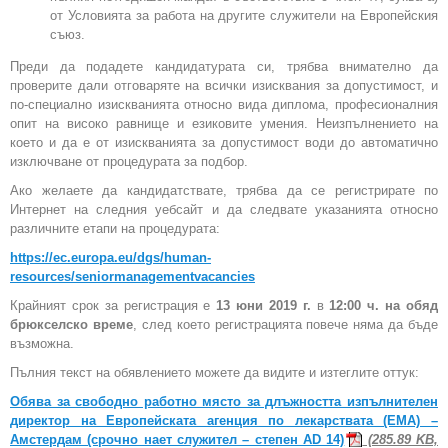
от Условията за работа на другите служители на Европейския
съюз.
Преди да подадете кандидатурата си, трябва внимателно да
проверите дали отговаряте на всички изисквания за допустимост, и
по-специално изискванията относно вида диплома, професионалния
опит на високо равнище и езиковите умения. Неизпълнението на
което и да е от изискванията за допустимост води до автоматично
изключване от процедурата за подбор.
Ако желаете да кандидатствате, трябва да се регистрирате по
Интернет на следния уебсайт и да следвате указанията относно
различните етапи на процедурата:
https://ec.europa.eu/dgs/human-
resources/seniormanagementvacancies
Крайният срок за регистрация е
13 юни 2019 г.
в
12:00 ч. на обяд
брюкселско време
, след което регистрацията повече няма да бъде
възможна.
Пълния текст на обявлението можете да видите и изтеглите оттук:
Обява за свободно работно място за длъжността изпълнителен
директор на Европейската агенция по лекарствата (ЕМА) –
Амстердам (срочно нает служител – степен AD 14)
(285.89 KB,