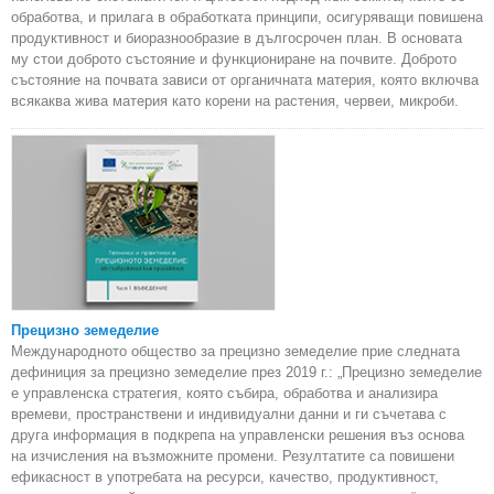
обработва, и прилага в обработката принципи, осигуряващи повишена
продуктивност и биоразнообразие в дългосрочен план. В основата
му стои доброто състояние и функциониране на почвите. Доброто
състояние на почвата зависи от органичната материя, която включва
всякаква жива материя като корени на растения, червеи, микроби.
Прецизно земеделие
Международното общество за прецизно земеделие прие следната
дефиниция за прецизно земеделие през 2019 г.: „Прецизно земеделие
е управленска стратегия, която събира, обработва и анализира
времеви, пространствени и индивидуални данни и ги съчетава с
друга информация в подкрепа на управленски решения въз основа
на изчисления на възможните промени. Резултатите са повишени
ефикасност в употребата на ресурси, качество, продуктивност,