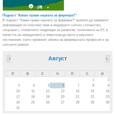
Подкаст "Какво прави науката за фермера?"
В подкаст "Какво прави науката за фермера?" можете да намерите
информация по ключови теми в модерното селско стопанство,
свързани с глобалните тенденции на развитие, политиката на ЕС в
областта на земеделието и животновъдството и научните
постижения, които променят облика на фермерската професия и на
селските райони.
Август
«
»
П
В
С
Ч
П
С
Н
1
2
3
4
5
6
7
8
9
10
11
12
13
14
15
16
17
18
19
20
21
22
23
24
25
26
27
28
29
30
31