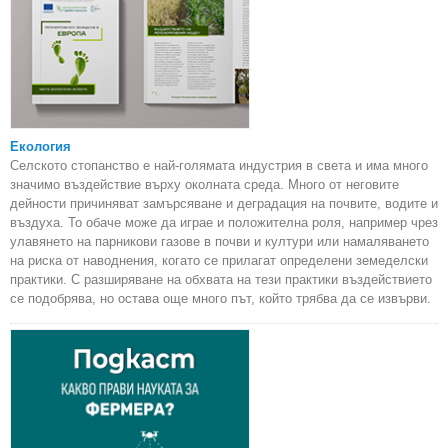
Екология
Селското стопанство е най-голямата индустрия в света и има много
значимо въздействие върху околната среда. Много от неговите
дейности причиняват замърсяване и деградация на почвите, водите и
въздуха. То обаче може да играе и положителна роля, например чрез
улавянето на парникови газове в почви и култури или намаляването
на риска от наводнения, когато се прилагат определени земеделски
практики. С разширяване на обхвата на тези практики въздействието
се подобрява, но остава още много път, който трябва да се извърви.