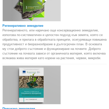
Регенеративно земеделие
Регенеративното, или наричано още консервационно земеделие,
използва по-систематичен и цялостен подход към земята, която се
обработва, и прилага в обработката принципи, осигуряващи повишена
продуктивност и биоразнообразие в дългосрочен план. В основата
му стои доброто състояние и функциониране на почвите. Доброто
състояние на почвата зависи от органичната материя, която включва
всякаква жива материя като корени на растения, червеи, микроби.
Прецизно земеделие