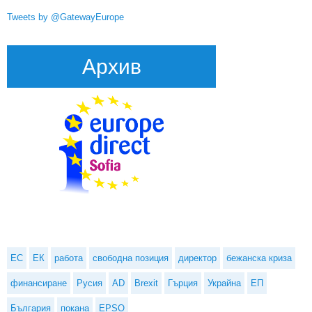
Tweets by @GatewayEurope
Архив
ЕС
ЕК
работа
свободна позиция
директор
бежанска криза
финансиране
Русия
AD
Brexit
Гърция
Украйна
ЕП
България
покана
EPSO