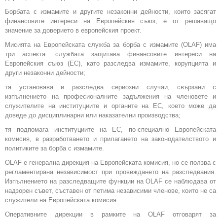
Борбата с измамите и другите незаконни дейности, които засягат
финансовите интереси на Европейския съюз, е от решаващо
значение за доверието в европейския проект.
Мисията на Европейската служба за борба с измамите (OLAF) има
три аспекта: службата защитава финансовите интереси на
Европейския съюз (ЕС), като разследва измамите, корупцията и
други незаконни дейности;
тя установява и разследва сериозни случаи, свързани с
изпълнението на професионалните задължения на членовете и
служителите на институциите и органите на ЕС, което може да
доведе до дисциплинарни или наказателни производства;
тя подпомага институциите на ЕС, по-специално Европейската
комисия, в разработването и прилагането на законодателството и
политиките за борба с измамите.
OLAF е генерална дирекция на Европейската комисия, но се ползва с
регламентирана независимост при провеждането на разследвания.
Изпълнението на разследващите функции на OLAF се наблюдава от
надзорен съвет, съставен от петима независими членове, които не са
служители на Европейската комисия.
Оперативните дирекции в рамките на OLAF отговарят за