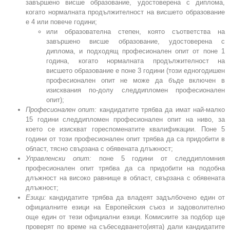
завършено висше образование, удостоверена с диплома,
когато нормалната продължителност на висшето образование
е 4 или повече години;
или образователна степен, която съответства на
завършено висше образование, удостоверена с
диплома, и подходящ професионален опит от поне 1
година, когато нормалната продължителност на
висшето образование е поне 3 години (този едногодишен
професионален опит не може да бъде включен в
изисквания по-долу следдипломен професионален
опит);
Професионален опит:
кандидатите трябва да имат най-малко
15 години следдипломен професионален опит на ниво, за
което се изискват гореспоменатите квалификации. Поне 5
години от този професионален опит трябва да са придобити в
област, тясно свързана с обявената длъжност;
Управленски опит:
поне 5 години от следдипломния
професионален опит трябва да са придобити на подобна
длъжност на високо равнище в област, свързана с обявената
длъжност;
Езици:
кандидатите трябва да владеят задълбочено един от
официалните езици на Европейския съюз и задоволително
още един от тези официални езици. Комисиите за подбор ще
проверят по време на събеседването(ията) дали кандидатите