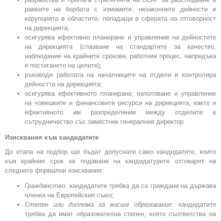
рамките на борбата с измамите, незаконните дейности и
корупцията в областите, попадащи в сферата на отговорност
на дирекцията;
осигурява ефективно планиране и управление на дейностите
на дирекцията (спазване на стандартите за качество,
наблюдение на крайните срокове, работния процес, напредъка
и постигането на целите);
ръководи работата на началниците на отдели и контролира
дейността на дирекцията;
осигурява ефективното планиране, използване и управление
на човешките и финансовите ресурси на дирекцията, както и
ефективното им разпределение между отделите в
сътрудничество със заместник генералния директор
Изисквания към кандидатите
До етапа на подбор ще бъдат допуснати само кандидатите, които
към крайния срок за подаване на кандидатурите отговарят на
следните формални изисквания:
Гражданство:
кандидатите трябва да са граждани на държава
членка на Европейския съюз;
Степен или диплома за висше образование:
кандидатите
трябва да имат образователна степен, която съответства на