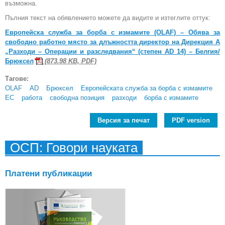
възможна.
Пълния текст на обявлението можете да видите и изтеглите оттук:
Европейска служба за борба с измамите (OLAF) – Обява за
свободно работно място за длъжността директор на Дирекция А
„Разходи – Операции и разследвания“ (степен AD 14) – Белгия/
Брюксел
(873.98 KB, PDF)
Тагове:
OLAF
AD
Брюксел
Европейската служба за борба с измамите
ЕС
работа
свободна позиция
разходи
борба с измамите
Версия за печат
PDF version
ОСП: Говори науката
Платени публикации