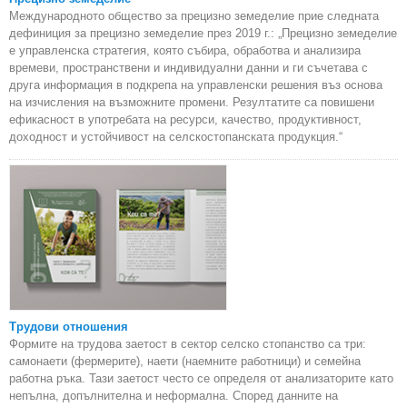
Международното общество за прецизно земеделие прие следната
дефиниция за прецизно земеделие през 2019 г.: „Прецизно земеделие
е управленска стратегия, която събира, обработва и анализира
времеви, пространствени и индивидуални данни и ги съчетава с
друга информация в подкрепа на управленски решения въз основа
на изчисления на възможните промени. Резултатите са повишени
ефикасност в употребата на ресурси, качество, продуктивност,
доходност и устойчивост на селскостопанската продукция.“
Трудови отношения
Формите на трудова заетост в сектор селско стопанство са три:
самонаети (фермерите), наети (наемните работници) и семейна
работна ръка. Тази заетост често се определя от анализаторите като
непълна, допълнителна и неформална. Според данните на