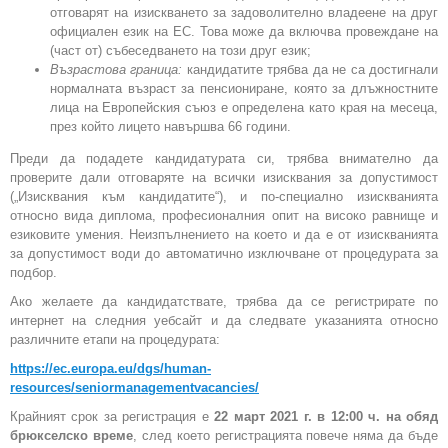
отговарят на изискването за задоволително владеене на друг
официален език на ЕС. Това може да включва провеждане на
(част от) събеседването на този друг език;
Възрастова граница:
кандидатите трябва да не са достигнали
нормалната възраст за пенсиониране, която за длъжностните
лица на Европейския съюз е определена като края на месеца,
през който лицето навършва 66 години.
Преди да подадете кандидатурата си, трябва внимателно да
проверите дали отговаряте на всички изисквания за допустимост
(„Изисквания към кандидатите“), и по-специално изискванията
относно вида диплома, професионалния опит на високо равнище и
езиковите умения. Неизпълнението на което и да е от изискванията
за допустимост води до автоматично изключване от процедурата за
подбор.
Ако желаете да кандидатствате, трябва да се регистрирате по
интернет на следния уебсайт и да следвате указанията относно
различните етапи на процедурата:
https://ec.europa.eu/dgs/human-
resources/seniormanagementvacancies/
Крайният срок за регистрация е
22 март 2021 г. в 12:00 ч. на обяд
брюкселско време
, след което регистрацията повече няма да бъде