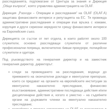
разследванията, подпомагани от Центъра за знания и Дирекция
„Общи въпроси“, която управлява администрацията на OLAF.
Дирекция „Разходи – Операции и разследвания“ на OLAF (OLAF.A)
защитава финансовите интереси и репутацията на ЕС. Тя провежда
административни разследвания и операции във връзка с измами,
корупция и други сериозни нередности срещу финансовите интереси
на Европейския съюз.
Дирекцията се състои от пет отдела, в които работят около 100
служители, основно разследващи служители от различни
професионални поприща, включително бивши прокурори, полицейски
служители и одитори.
Под ръководството на генералния директор и на заместник
генералния директор, директорът:
следи за провеждането на разследвания, водещи до
приемането на окончателни доклади и евентуални препоръки,
които се предават на органите на европейските институции за
евентуално наказателно преследване, финансово
възстановяване, административни последващи действия и/или
дисциплинарни действия и, когато е уместно – на съдебните
органи на държавите членки за евентуално наказателно
преследване;
разработва и прилага стратегията на OLAF за разследване в