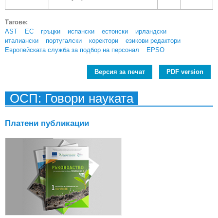
Тагове:
AST
ЕС
гръцки
испански
естонски
ирландски
италиански
португалски
коректори
езикови редактори
Европейската служба за подбор на персонал
EPSO
Версия за печат
PDF version
ОСП: Говори науката
Платени публикации