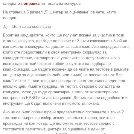
следната
поправка
на текста на конкурса:
На страница 5 раздел „5) Център за оценяване“ се чете, както
следва:
„5) Център за оценяване
Броят на кандидатите, които ще получат покана за участие в този
етап на конкурса, ще бъде не повече от 3 пъти изискваният брой на
издържалите конкурса кандидати за всеки език. Ако според данните,
които сте предоставили в своя електронен формуляр за
кандидатстване, отговаряте на условията за допустимост и ако
имате един от най-високите общи резултати на подбора по
квалификации, ще бъдете поканен да се явите на тестове в рамките
на център за оценяване (онлайн или лично) на посочените от Вас
език 1 и език 2 , които ще се проведат в продължение на един или
няколко дни. Имайте предвид, че тестът, свързан с областта на
конкурса, може да бъде организиран в един от акредитираните
центрове на EPSO или дистанционно. Допълнителни подробности и
инструкции ще бъдат включени в писмото за покана.
Ако не са били организирани предварително посочените в точка 2
тестове с въпроси с избор между няколко отговора, които се
провеждат на компютър, ще положите тези тестове заедно с
тестовете в рамките на центъра за оценяване в един от