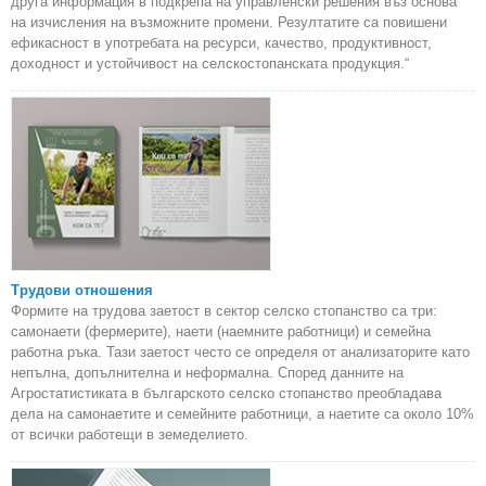
друга информация в подкрепа на управленски решения въз основа
на изчисления на възможните промени. Резултатите са повишени
ефикасност в употребата на ресурси, качество, продуктивност,
доходност и устойчивост на селскостопанската продукция.“
Трудови отношения
Формите на трудова заетост в сектор селско стопанство са три:
самонаети (фермерите), наети (наемните работници) и семейна
работна ръка. Тази заетост често се определя от анализаторите като
непълна, допълнителна и неформална. Според данните на
Агростатистиката в българското селско стопанство преобладава
дела на самонаетите и семейните работници, а наетите са около 10%
от всички работещи в земеделието.