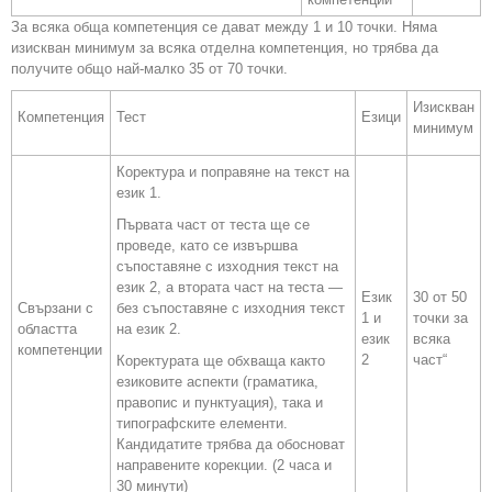
За всяка обща компетенция се дават между 1 и 10 точки. Няма
изискван минимум за всяка отделна компетенция, но трябва да
получите общо най-малко 35 от 70 точки.
Изискван
Компетенция
Тест
Езици
минимум
Коректура и поправяне на текст на
език 1.
Първата част от теста ще се
проведе, като се извършва
съпоставяне с изходния текст на
език 2, а втората част на теста —
Език
30 от 50
Свързани с
без съпоставяне с изходния текст
1 и
точки за
областта
на език 2.
език
всяка
компетенции
2
част“
Коректурата ще обхваща както
езиковите аспекти (граматика,
правопис и пунктуация), така и
типографските елементи.
Кандидатите трябва да обосноват
направените корекции. (2 часа и
30 минути)