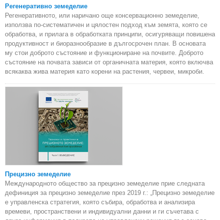
Регенеративно земеделие
Регенеративното, или наричано още консервационно земеделие,
използва по-систематичен и цялостен подход към земята, която се
обработва, и прилага в обработката принципи, осигуряващи повишена
продуктивност и биоразнообразие в дългосрочен план. В основата
му стои доброто състояние и функциониране на почвите. Доброто
състояние на почвата зависи от органичната материя, която включва
всякаква жива материя като корени на растения, червеи, микроби.
Прецизно земеделие
Международното общество за прецизно земеделие прие следната
дефиниция за прецизно земеделие през 2019 г.: „Прецизно земеделие
е управленска стратегия, която събира, обработва и анализира
времеви, пространствени и индивидуални данни и ги съчетава с