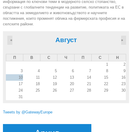
информация по ключови теми в модерното селско стопанство,
свързани с глобалните тенденции на развитие, политиката на ЕС в
областта на земеделието и животновъдството и научните
постижения, които променят облика на фермерската професия и на
селските райони.
Август
«
»
П
В
С
Ч
П
С
Н
1
2
3
4
5
6
7
8
9
10
11
12
13
14
15
16
17
18
19
20
21
22
23
24
25
26
27
28
29
30
31
Tweets by @GatewayEurope