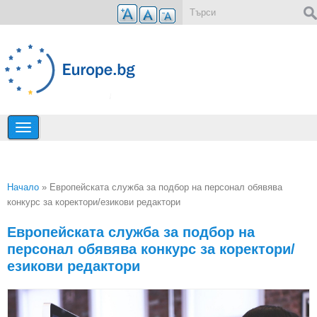
Премини към основното съдържание
Форма за търсене
Начало
» Европейската служба за подбор на персонал обявява
конкурс за коректори/езикови редактори
Вие сте тук
Европейската служба за подбор на
персонал обявява конкурс за коректори/
езикови редактори