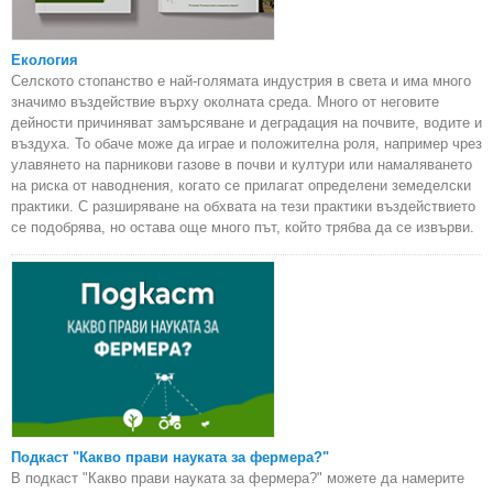
Екология
Селското стопанство е най-голямата индустрия в света и има много
значимо въздействие върху околната среда. Много от неговите
дейности причиняват замърсяване и деградация на почвите, водите и
въздуха. То обаче може да играе и положителна роля, например чрез
улавянето на парникови газове в почви и култури или намаляването
на риска от наводнения, когато се прилагат определени земеделски
практики. С разширяване на обхвата на тези практики въздействието
се подобрява, но остава още много път, който трябва да се извърви.
Подкаст "Какво прави науката за фермера?"
В подкаст "Какво прави науката за фермера?" можете да намерите