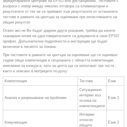
акредитираните центрове на EPSO или дистанционно. Тестовете с
въпроси с избор между няколко отговора са елиминаторни и
резултатите от тях не се прибавят към резултатите от останалите
тестове в рамките на центъра за оценяване при изчисляването на
общия резултат.
Освен ако не Ви бъдат дадени други указания, трябва да качите
сканирани копия на удостоверителните си документи в своя EPSO
профил. Допълнителни подробности и инструкции ще бъдат
включени в писмото за покана.
При тестовете в рамките на центъра за оценяване ще се оценяват
седем общи компетенции и свързаните с областта компетенции,
изисквани за конкурса, като за целта ще се използват три теста ,
както е описано в матриците по-долу:
Компетенция
Тестове
Език
Ситуационно
интервю въз
Анализ и разрешаване на проблеми
Език 2
основа на
компетенциите
Интервю
относно
Комуникация
Език 2
общите