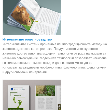
Интелигентно животновъдство
Интелигентните системи промениха изцяло традиционните методи на
животновъдството като практика. Продуктивното и конкурентно
животновъдство използва модерни технологии от рода на модели за
машинно самообучение. Модерните технологии позволяват набиране
на големи обеми от животновъдни данни, които могат да се
използват за ежедневни морфологични, физиологични, фенологични
и други свързани измервания.