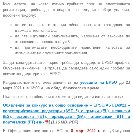
Към датата, на която изтича крайният срок за електронната
регистрация, трябва да отговаряте на следните общи условия,
посочени по-долу:
да се ползвате с пълния обем права като гражданин на
държава членка на ЕС;
да сте изпълнили задълженията, наложени от законите по
отношение на военната служба;
да притежавате необходимите нравствени качества за
изпълнение на служебните задължения.
За да кандидатствате, първо трябва да създадете EPSO профил.
Обърнете внимание, че трябва да създадете само един профил за
всички кандидатури чрез EPSO.
Кандидатствайте по електронен път на
уебсайта на EPSO
до
23
март 2021 г. в 12:00 ч. на обяд, брюкселско време.
Пълния текст на обявлението можете да видите и изтеглите оттук:
Обявление за конкурс на общо основание – EPSO/AST/148/21 –
коректори/езикови редактори (AST 3) с гръцки (EL), испански
(ES), естонски (ET), ирландски (GA), италиански (IT) и
португалски (PT) език
(1.16 MB, PDF)
В Официалния вестник на ЕС от
8 март 2022 г.
е публикувана