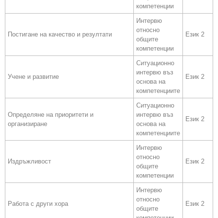
компетенции
Интервю
относно
Постигане на качество и резултати
Език 2
общите
компетенции
Ситуационно
интервю въз
Учене и развитие
Език 2
основа на
компетенциите
Ситуационно
Определяне на приоритети и
интервю въз
Език 2
организиране
основа на
компетенциите
Интервю
относно
Издръжливост
Език 2
общите
компетенции
Интервю
относно
Работа с други хора
Език 2
общите
компетенции