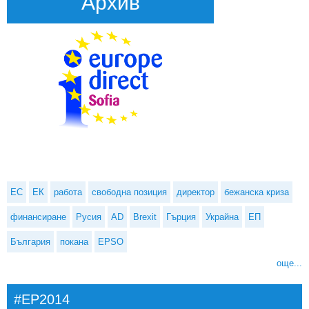
Архив
ЕС
ЕК
работа
свободна позиция
директор
бежанска криза
финансиране
Русия
AD
Brexit
Гърция
Украйна
ЕП
България
покана
EPSO
още...
#EP2014