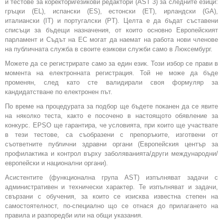
и тестове за коректори/езикови редактори (AST 3) за следните езици:
гръцки (EL), испански (ES), естонски (ET), ирландски (GA),
италиански (IT) и португалски (PT). Целта е да бъдат съставени
списъци за бъдещи назначения, от които основно Европейският
парламент и Съдът на ЕС могат да наемат на работа нови членове
на публичната служба в своите езикови служби само в Люксембург.
Можете да се регистрирате само за един език. Този избор се прави в
момента на електронната регистрация. Той не може да бъде
променян, след като сте валидирали своя формуляр за
кандидатстване по електронен път.
По време на процедурата за подбор ще бъдете поканен да се явите
на няколко теста, както е посочено в настоящото обявление за
конкурс. EPSO ще гарантира, че условията, при които ще участвате
в тези тестове, са съобразени с препоръките, изготвени от
съответните публични здравни органи (Европейския център за
профилактика и контрол върху заболяванията/други международни/
европейски и национални органи).
Асистентите (функционална група AST) изпълняват задачи с
административен и технически характер. Те изпълняват и задачи,
свързани с обучения, за които се изисква известна степен на
самостоятелност, по-специално що се отнася до прилагането на
правила и разпоредби или на общи указания.