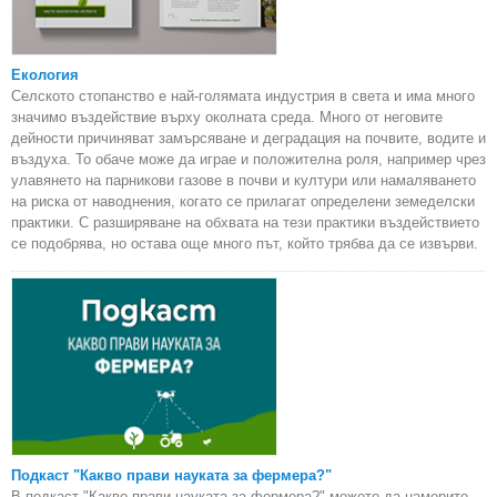
Екология
Селското стопанство е най-голямата индустрия в света и има много
значимо въздействие върху околната среда. Много от неговите
дейности причиняват замърсяване и деградация на почвите, водите и
въздуха. То обаче може да играе и положителна роля, например чрез
улавянето на парникови газове в почви и култури или намаляването
на риска от наводнения, когато се прилагат определени земеделски
практики. С разширяване на обхвата на тези практики въздействието
се подобрява, но остава още много път, който трябва да се извърви.
Подкаст "Какво прави науката за фермера?"
В подкаст "Какво прави науката за фермера?" можете да намерите