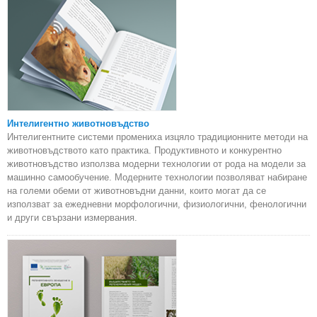
Интелигентно животновъдство
Интелигентните системи промениха изцяло традиционните методи на
животновъдството като практика. Продуктивното и конкурентно
животновъдство използва модерни технологии от рода на модели за
машинно самообучение. Модерните технологии позволяват набиране
на големи обеми от животновъдни данни, които могат да се
използват за ежедневни морфологични, физиологични, фенологични
и други свързани измервания.