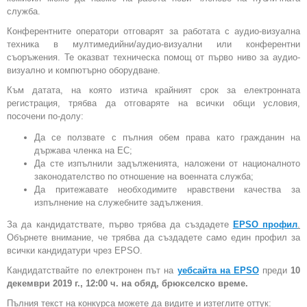
служба.
Конферентните оператори отговарят за работата с аудио-визуална
техника в мултимедийни/аудио-визуални или конферентни
съоръжения. Те оказват техническа помощ от първо ниво за аудио-
визуално и компютърно оборудване.
Към датата, на която изтича крайният срок за електронната
регистрация, трябва да отговаряте на всички общи условия,
посочени по-долу:
Да се ползвате с пълния обем права като гражданин на
държава членка на ЕС;
Да сте изпълнили задълженията, наложени от националното
законодателство по отношение на военната служба;
Да притежавате необходимите нравствени качества за
изпълнение на служебните задължения.
За да кандидатствате, първо трябва да създадете
EPSO профил
.
Обърнете внимание, че трябва да създадете само един профил за
всички кандидатури чрез EPSO.
Кандидатствайте по електронен път на
уебсайта на EPSO
преди
10
декември 2019 г., 12:00 ч. на обяд, брюкселско време.
Пълния текст на конкурса можете да видите и изтеглите оттук: