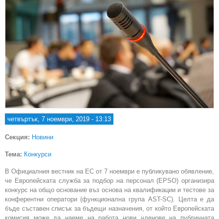
четвъртък, 7 ноември, 2019 - 13:13
Секция:
Новини
Тема:
Конкурси
В Официалния вестник на ЕС от 7 ноември е публикуванo обявление,
че Европейската служба за подбор на персонал (EPSO) организира
конкурс на общо основание въз основа на квалификации и тестове за
конферентни оператори (функционална група AST-SC). Целта е да
бъде съставен списък за бъдещи назначения, от който Европейската
комисия може да наеме на работа нови членове на публичната