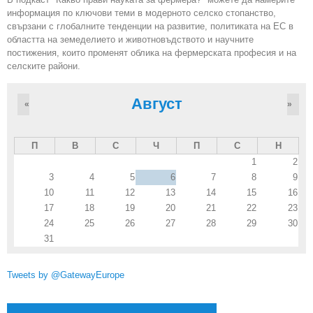
информация по ключови теми в модерното селско стопанство,
свързани с глобалните тенденции на развитие, политиката на ЕС в
областта на земеделието и животновъдството и научните
постижения, които променят облика на фермерската професия и на
селските райони.
Август
«
»
П
В
С
Ч
П
С
Н
1
2
3
4
5
6
7
8
9
10
11
12
13
14
15
16
17
18
19
20
21
22
23
24
25
26
27
28
29
30
31
Tweets by @GatewayEurope