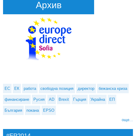
Архив
ЕС
ЕК
работа
свободна позиция
директор
бежанска криза
финансиране
Русия
AD
Brexit
Гърция
Украйна
ЕП
България
покана
EPSO
още...
#EP2014