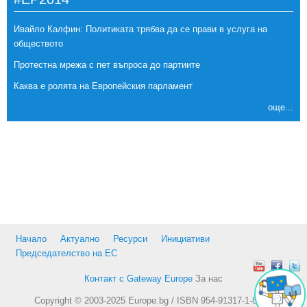
Ивайло Калфин: Политиката трябва да се прави в услуга на
обществото
Протестна мрежа с пет въпроса до партиите
Каква е ролята на Европейския парламент
още...
Начало
Актуално
Ресурси
Инициативи
Председателство на ЕС
Контакт с Gateway Europe
За нас
Copyright © 2003-2025 Europe.bg / ISBN 954-91317-1-8