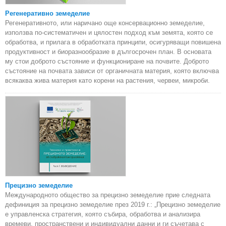
Регенеративно земеделие
Регенеративното, или наричано още консервационно земеделие,
използва по-систематичен и цялостен подход към земята, която се
обработва, и прилага в обработката принципи, осигуряващи повишена
продуктивност и биоразнообразие в дългосрочен план. В основата
му стои доброто състояние и функциониране на почвите. Доброто
състояние на почвата зависи от органичната материя, която включва
всякаква жива материя като корени на растения, червеи, микроби.
Прецизно земеделие
Международното общество за прецизно земеделие прие следната
дефиниция за прецизно земеделие през 2019 г.: „Прецизно земеделие
е управленска стратегия, която събира, обработва и анализира
времеви, пространствени и индивидуални данни и ги съчетава с