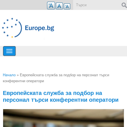
Премини към основното съдържание
Форма за търсене
Начало
» Европейската служба за подбор на персонал търси
конферентни оператори
Вие сте тук
Европейската служба за подбор на
персонал търси конферентни оператори