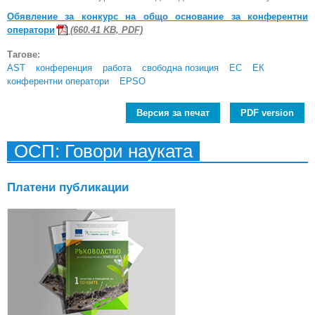
Обявление за конкурс на общо основание за конферентни
оператори
(660.41 KB, PDF)
Тагове:
AST
конференция
работа
свободна позиция
ЕС
ЕК
конферентни оператори
EPSO
Версия за печат
PDF version
ОСП: Говори науката
Платени публикации