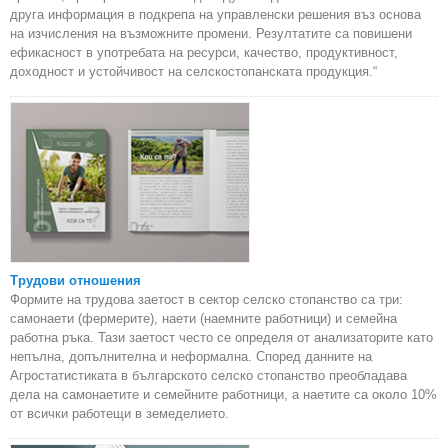
друга информация в подкрепа на управленски решения въз основа
на изчисления на възможните промени. Резултатите са повишени
ефикасност в употребата на ресурси, качество, продуктивност,
доходност и устойчивост на селскостопанската продукция.“
Трудови отношения
Формите на трудова заетост в сектор селско стопанство са три:
самонаети (фермерите), наети (наемните работници) и семейна
работна ръка. Тази заетост често се определя от анализаторите като
непълна, допълнителна и неформална. Според данните на
Агростатистиката в българското селско стопанство преобладава
дела на самонаетите и семейните работници, а наетите са около 10%
от всички работещи в земеделието.