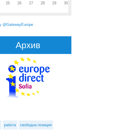
25
26
27
28
29
30
by @GatewayEurope
Архив
работа
свободна позиция