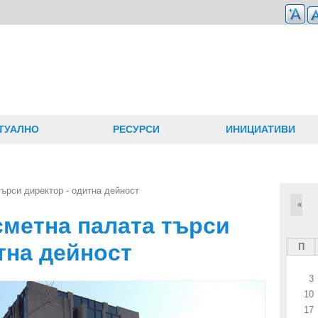
ТУАЛНО
РЕСУРСИ
ИНИЦИАТИВИ
ърси директор - одитна дейност
«
сметна палата търси
тна дейност
П
3
10
17