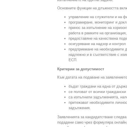
Основните функции на длъжността вкл
управление на служители и на ф
програмиране, мониторинг и докл
принос за изпълнение на хоризон
работа в рамките на организация
предоставяне на качествена подк
осигуряване на надзор и контрол 
предприемане на необходимите д
надлежно и в съответствие с изи
ЕСП.
Критерии за допустимост
Към датата на подаване на заявлението
бъдат граждани на една от държ
се ползват от всички граждански
са изпълнили задълженията, нало
притежават необходимите личнос
задължения.
Заявленията за кандидатстване следва 
подадени само чрез формуляра онлайн,