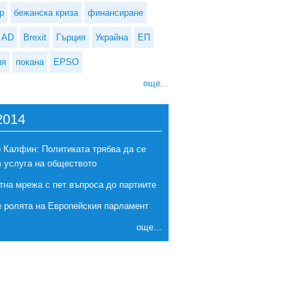
р
бежанска криза
финансиране
AD
Brexit
Гърция
Украйна
ЕП
ия
покана
EPSO
още...
2014
 Калфин: Политиката трябва да се
в услуга на обществото
тна мрежа с пет въпроса до партиите
е ролята на Европейския парламент
още...