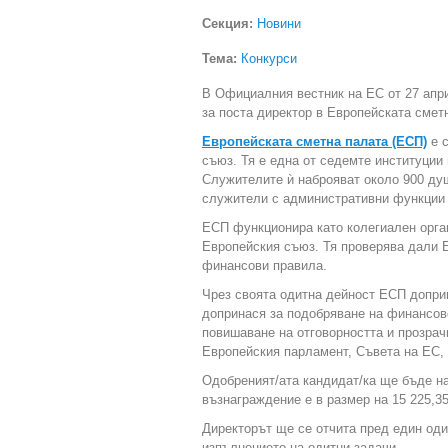
Секция:
Новини
Тема:
Конкурси
В Официалния вестник на ЕС от 27 апр
за поста директор в Европейската смет
Европейската сметна палата (ЕСП)
е с
съюз. Тя е една от седемте институции
Служителите ѝ наброяват около 900 ду
служители с административни функции 
ЕСП функционира като колегиален орган
Европейския съюз. Тя проверява дали 
финансови правила.
Чрез своята одитна дейност ЕСП доприн
допринася за подобряване на финансов
повишаване на отговорността и прозрач
Европейския парламент, Съвета на ЕС, 
Одобреният/ата кандидат/ка ще бъде на
възнаграждение е в размер на 15 225,35
Директорът ще се отчита пред един оди
изпълнението на одитни задачи.