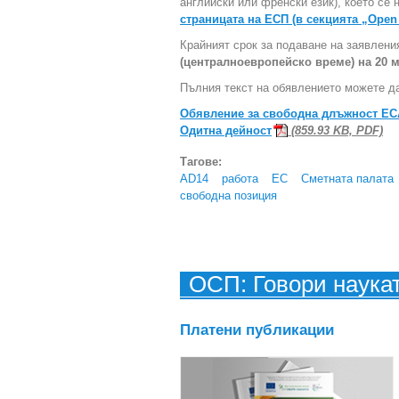
английски или френски език), което се
страницата на ЕСП (в секцията „Open
Крайният срок за подаване на заявлени
(централноевропейско време) на 20 ма
Пълния текст на обявлението можете да
Обявление за свободна длъжност ECA/
Одитна дейност
(859.93 KB, PDF)
Тагове:
AD14
работа
ЕС
Сметната палата
свободна позиция
ОСП: Говори наука
Платени публикации