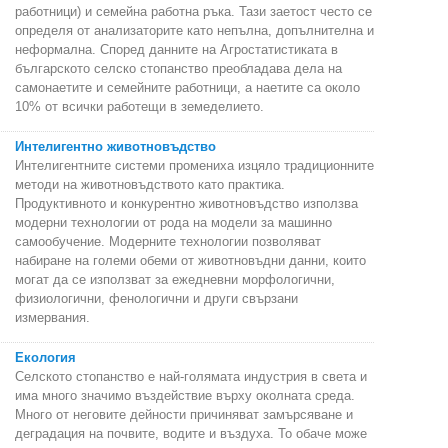
работници) и семейна работна ръка. Тази заетост често се
определя от анализаторите като непълна, допълнителна и
неформална. Според данните на Агростатистиката в
българското селско стопанство преобладава дела на
самонаетите и семейните работници, а наетите са около
10% от всички работещи в земеделието.
Интелигентно животновъдство
Интелигентните системи промениха изцяло традиционните
методи на животновъдството като практика.
Продуктивното и конкурентно животновъдство използва
модерни технологии от рода на модели за машинно
самообучение. Модерните технологии позволяват
набиране на големи обеми от животновъдни данни, които
могат да се използват за ежедневни морфологични,
физиологични, фенологични и други свързани
измервания.
Екология
Селското стопанство е най-голямата индустрия в света и
има много значимо въздействие върху околната среда.
Много от неговите дейности причиняват замърсяване и
деградация на почвите, водите и въздуха. То обаче може