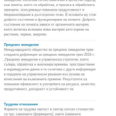
към земята, която се обработва, и прилага в обработката
принципи, осигуряващи повишена продуктивност и
биоразнообразие в дългосрочен план. В основата му стои
доброто състояние и функциониране на почвите. Доброто
състояние на почвата зависи от органичната материя,
която включва всякаква жива материя като корени на
растения, червеи, микроби.
Прецизно земеделие
Международното общество за прецизно земеделие прие
следната дефиниция за прецизно земеделие през 2019 г.:
„Прецизно земеделие е управленска стратегия, която
събира, обработва и анализира времеви, пространствени
и индивидуални данни и ги съчетава с друга информация
в подкрепа на управленски решения въз основа на
изчисления на възможните промени. Резултатите са
повишени ефикасност в употребата на ресурси, качество,
продуктивност, доходност и устойчивост на
Трудови отношения
Формите на трудова заетост в сектор селско стопанство
са три: самонаети (фермерите), наети (наемните