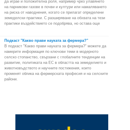
да играе и положителна роля, например чрез улавянето
на парникови газове в почви и култури или намаляването
на риска от наводнения, когато се прилагат определени
земеделски практики. С разширяване на обхвата на тези
практики въздействието се подобрява, но остава още
Подкаст "Какво прави науката за фермера?"
В подкаст "Какво прави науката за фермера?" можете да
намерите информация по ключови теми в модерното
селско стопанство, свързани с глобалните тенденции на
развитие, политиката на ЕС в областта на земеделието и
животновъдството и научните постижения, които
променят облика на фермерската професия и на селските
райони.