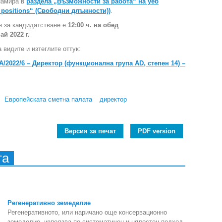
 намира в
раздела „Възможности за работа“ на уеб
 positions“ (Свободни длъжности))
.
я за кандидатстване е
12:00 ч. на обед
й 2022 г.
 видите и изтеглите оттук:
2022/6 – Директор (функционална група AD, степен 14) –
Европейската сметна палата
директор
Версия за печат
PDF version
та
Регенеративно земеделие
Регенеративното, или наричано още консервационно
земеделие, използва по-систематичен и цялостен подход