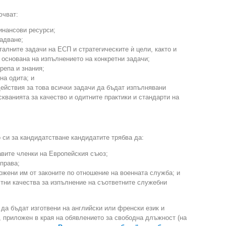
ючват:
инансови ресурси;
адване;
талните задачи на ЕСП и стратегическите ѝ цели, както и
, основана на изпълнението на конкретни задачи;
репа и знания;
на одита; и
ействия за това всички задачи да бъдат изпълнявани
скванията за качество и одитните практики и стандарти на
 си за кандидатстване кандидатите трябва да:
авите членки на Европейския съюз;
 права;
жени им от законите по отношение на военната служба; и
тни качества за изпълнение на съответните служебни
да бъдат изготвени на английски или френски език и
 приложен в края на обявлението за свободна длъжност (на