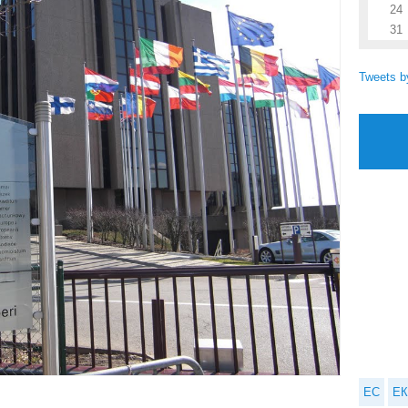
24
31
Tweets 
ЕС
ЕК