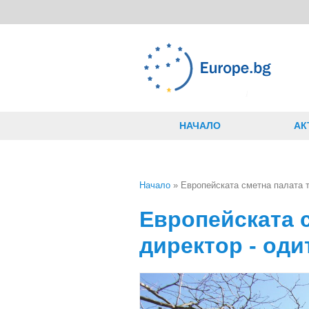
Премини към основното съдържание
НАЧАЛО
АК
Начало
» Европейската сметна палата т
Вие сте тук
Европейската 
директор - оди