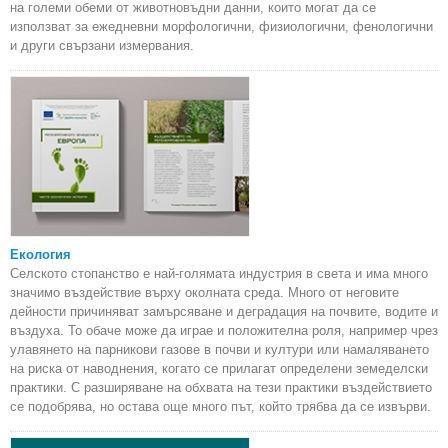
на големи обеми от животновъдни данни, които могат да се
използват за ежедневни морфологични, физиологични, фенологични
и други свързани измервания.
Екология
Селското стопанство е най-голямата индустрия в света и има много
значимо въздействие върху околната среда. Много от неговите
дейности причиняват замърсяване и деградация на почвите, водите и
въздуха. То обаче може да играе и положителна роля, например чрез
улавянето на парникови газове в почви и култури или намаляването
на риска от наводнения, когато се прилагат определени земеделски
практики. С разширяване на обхвата на тези практики въздействието
се подобрява, но остава още много път, който трябва да се извърви.