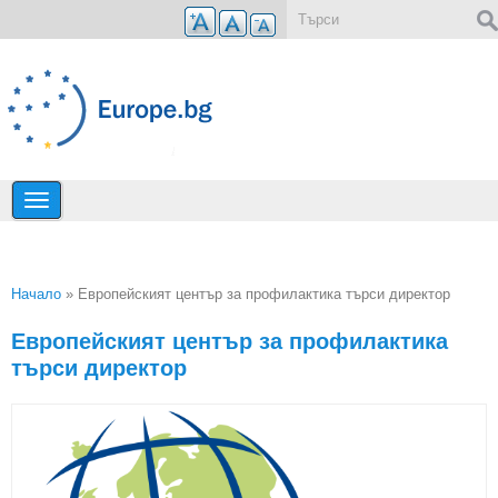
Премини към основното съдържание
Форма за търсене
Начало
» Европейският център за профилактика търси директор
Вие сте тук
Европейският център за профилактика
търси директор