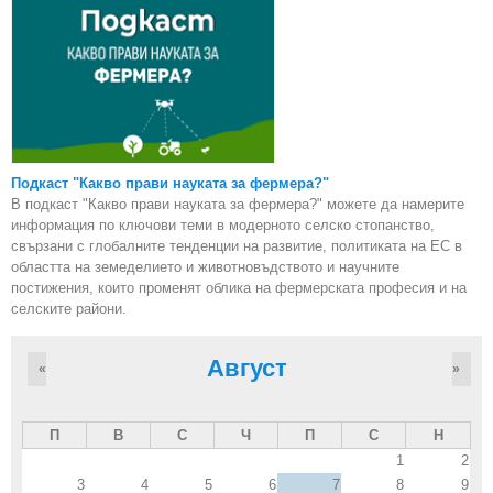
Подкаст "Какво прави науката за фермера?"
В подкаст "Какво прави науката за фермера?" можете да намерите
информация по ключови теми в модерното селско стопанство,
свързани с глобалните тенденции на развитие, политиката на ЕС в
областта на земеделието и животновъдството и научните
постижения, които променят облика на фермерската професия и на
селските райони.
Август
«
»
П
В
С
Ч
П
С
Н
1
2
3
4
5
6
7
8
9