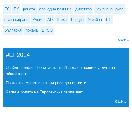
ЕС
ЕК
работа
свободна позиция
директор
бежанска криза
финансиране
Русия
AD
Brexit
Гърция
Украйна
ЕП
България
покана
EPSO
още...
#EP2014
Ивайло Калфин: Политиката трябва да се прави в услуга на
обществото
Протестна мрежа с пет въпроса до партиите
Каква е ролята на Европейския парламент
още...