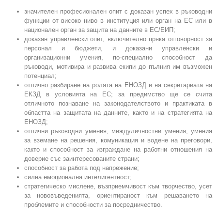
значителен професионален опит с доказан успех в ръководни
функции от високо ниво в институция или орган на ЕС или в
национален орган за защита на данните в ЕС/ЕИП;
доказан управленски опит, включително пряка отговорност за
персонал и бюджети, и доказани управленски и
организационни умения, по-специално способност да
ръководи, мотивира и развива екипи до пълния им възможен
потенциал;
отлично разбиране на ролята на ЕНОЗД и на секретариата на
ЕКЗД в условията на ЕС; за предимство ще се счита
отличното познаване на законодателството и практиката в
областта на защитата на данните, както и на стратегията на
ЕНОЗД;
отлични ръководни умения, междуличностни умения, умения
за вземане на решения, комуникация и водене на преговори,
както и способност за изграждане на работни отношения на
доверие със заинтересованите страни;
способност за работа под напрежение;
силна емоционална интелигентност;
стратегическо мислене, възприемчивост към творчество, усет
за нововъведенията, ориентираност към решаването на
проблемите и способности за посредничество.