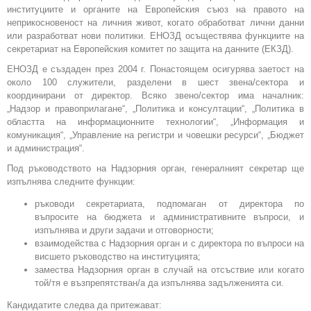
институциите и органите на Европейския съюз на правото на
неприкосновеност на личния живот, когато обработват лични данни
или разработват нови политики. ЕНОЗД осъществява функциите на
секретариат на Европейския комитет по защита на данните (ЕКЗД).
ЕНОЗД е създаден през 2004 г. Понастоящем осигурява заетост на
около 100 служители, разделени в шест звена/сектора и
координирани от директор. Всяко звено/сектор има началник:
„Надзор и правоприлагане“, „Политика и консултации“, „Политика в
областта на информационните технологии“, „Информация и
комуникация“, „Управление на регистри и човешки ресурси“, „Бюджет
и администрация“.
Под ръководството на Надзорния орган, генералният секретар ще
изпълнява следните функции:
ръководи секретариата, подпомаган от директора по
въпросите на бюджета и административните въпроси, и
изпълнява и други задачи и отговорности;
взаимодейства с Надзорния орган и с директора по въпроси на
висшето ръководство на институцията;
замества Надзорния орган в случай на отсъствие или когато
той/тя е възпрепятстван/а да изпълнява задълженията си.
Кандидатите следва да притежават: