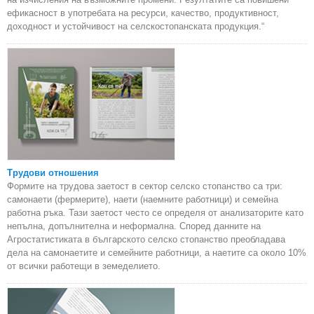
ефикасност в употребата на ресурси, качество, продуктивност,
доходност и устойчивост на селскостопанската продукция.“
Трудови отношения
Формите на трудова заетост в сектор селско стопанство са три:
самонаети (фермерите), наети (наемните работници) и семейна
работна ръка. Тази заетост често се определя от анализаторите като
непълна, допълнителна и неформална. Според данните на
Агростатистиката в българското селско стопанство преобладава
дела на самонаетите и семейните работници, а наетите са около 10%
от всички работещи в земеделието.