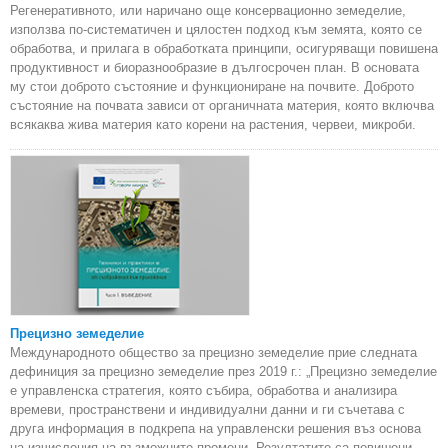
Регенеративното, или наричано още консервационно земеделие,
използва по-систематичен и цялостен подход към земята, която се
обработва, и прилага в обработката принципи, осигуряващи повишена
продуктивност и биоразнообразие в дългосрочен план. В основата
му стои доброто състояние и функциониране на почвите. Доброто
състояние на почвата зависи от органичната материя, която включва
всякаква жива материя като корени на растения, червеи, микроби.
Прецизно земеделие
Международното общество за прецизно земеделие прие следната
дефиниция за прецизно земеделие през 2019 г.: „Прецизно земеделие
е управленска стратегия, която събира, обработва и анализира
времеви, пространствени и индивидуални данни и ги съчетава с
друга информация в подкрепа на управленски решения въз основа
на изчисления на възможните промени. Резултатите са повишени