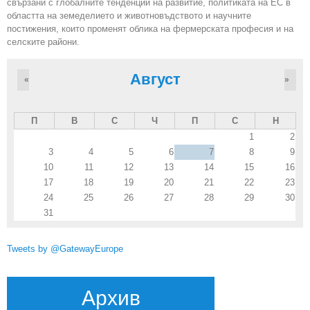
свързани с глобалните тенденции на развитие, политиката на ЕС в
областта на земеделието и животновъдството и научните
постижения, които променят облика на фермерската професия и на
селските райони.
Август
«
»
П
В
С
Ч
П
С
Н
1
2
3
4
5
6
7
8
9
10
11
12
13
14
15
16
17
18
19
20
21
22
23
24
25
26
27
28
29
30
31
Tweets by @GatewayEurope
Архив