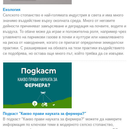
Екология
Селското стопанство е най-голямата индустрия в света и има много
значимо въздействие върху околната среда. Много от неговите
дейности причиняват замърсяване и деградация на почвите, водите и
въздуха. То обаче може да играе и положителна роля, например чрез
улавянето на парникови газове в почви и култури или намаляването
на риска от наводнения, когато се прилагат определени земеделски
практики. С разширяване на обхвата на тези практики въздействието
се подобрява, но остава още много път, който трябва да се извърви.
Подкаст "Какво прави науката за фермера?"
В подкаст "Какво прави науката за фермера?" можете да намерите
информация по ключови теми в модерното селско стопанство,