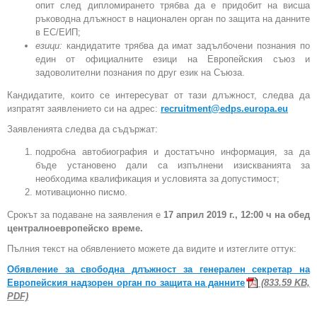
опит след дипломирането трябва да е придобит на висша
ръководна длъжност в национален орган по защита на данните
в ЕС/ЕИП;
езици:
кандидатите трябва да имат задълбочени познания по
един от официалните езици на Европейския съюз и
задоволителни познания по друг език на Съюза.
Кандидатите, които се интересуват от тази длъжност, следва да
изпратят заявлението си на адрес:
recruitment@edps.europa.eu
Заявленията следва да съдържат:
подробна автобиография и достатъчно информация, за да
бъде установено дали са изпълнени изискванията за
необходима квалификация и условията за допустимост;
мотивационно писмо.
Срокът за подаване на заявления е
17 април 2019 г., 12:00 ч на обед
централноевропейско време.
Пълния текст на обявлението можете да видите и изтеглите оттук:
Обявление за свободна длъжност за генерален секретар на
Европейския надзорен орган по защита на данните
(833.59 KB,
PDF)