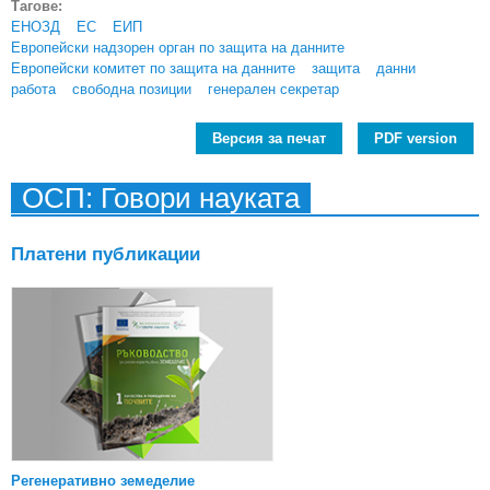
Тагове:
ЕНОЗД
ЕС
ЕИП
Европейски надзорен орган по защита на данните
Европейски комитет по защита на данните
защита
данни
работа
свободна позиции
генерален секретар
Версия за печат
PDF version
ОСП: Говори науката
Платени публикации
Регенеративно земеделие