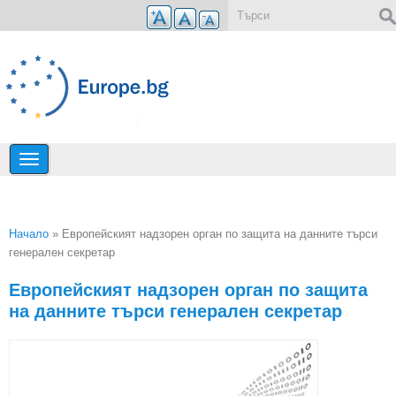
Премини към основното съдържание
Форма за търсене
Начало
» Европейският надзорен орган по защита на данните търси
генерален секретар
Вие сте тук
Европейският надзорен орган по защита
на данните търси генерален секретар