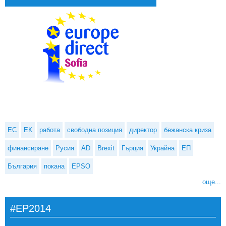
ЕС
ЕК
работа
свободна позиция
директор
бежанска криза
финансиране
Русия
AD
Brexit
Гърция
Украйна
ЕП
България
покана
EPSO
още...
#EP2014