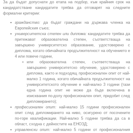
За да бъдат допуснати до етапа на подбор, към крайния срок на
кандидатстване кандидатите трябва да отговарят на следните
формални критерии:
гражданство:
да бъдат граждани на държава членка на
Европейския съюз;
университетска степен или диплома:
кандидатите трябва да
притежават образователна степен, съответстваща на
завършено университетско образование, удостоверено с
диплома, когато обичайната продължителност на обучението е
4 или повече години,
или образователна степен, съответстваща на
завършено университетско обучение, удостоверено с
диплома, както и подходящ професионален опит от най-
малко 1 година, когато обичайната продължителност на
университетското обучение е най-малко 3 години (тази
една година опит не може да бъде включена в
изисквания по-долу професионален опит, придобит след
дипломирането);
професионален опит:
най-малко 15 години професионален
опит след дипломирането на ниво, осигурено от посочените
по-горе квалификации. Най-малко 5 години трябва да са в
област, сходна с дейностите на ЕНОЗД;
управленски опит:
най-малко 5 години от професионалния