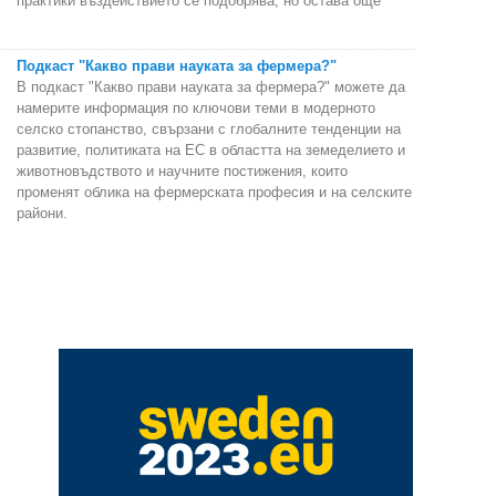
практики въздействието се подобрява, но остава още
Подкаст "Какво прави науката за фермера?"
В подкаст "Какво прави науката за фермера?" можете да
намерите информация по ключови теми в модерното
селско стопанство, свързани с глобалните тенденции на
развитие, политиката на ЕС в областта на земеделието и
животновъдството и научните постижения, които
променят облика на фермерската професия и на селските
райони.