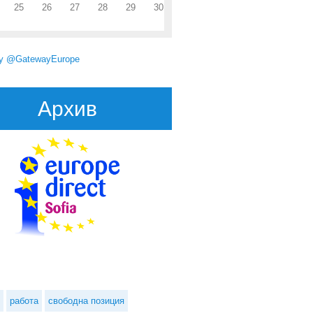
25
26
27
28
29
30
by @GatewayEurope
Архив
работа
свободна позиция