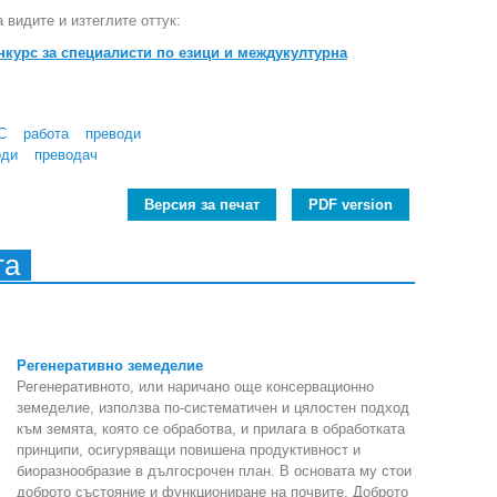
 видите и изтеглите оттук:
курс за специалисти по езици и междукултурна
С
работа
преводи
оди
преводач
Версия за печат
PDF version
та
Регенеративно земеделие
Регенеративното, или наричано още консервационно
земеделие, използва по-систематичен и цялостен подход
към земята, която се обработва, и прилага в обработката
принципи, осигуряващи повишена продуктивност и
биоразнообразие в дългосрочен план. В основата му стои
доброто състояние и функциониране на почвите. Доброто