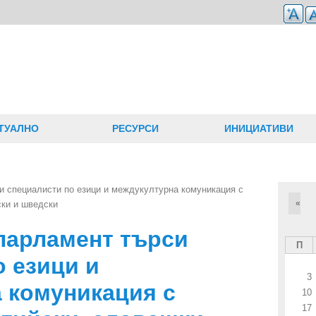
ТУАЛНО
РЕСУРСИ
ИНИЦИАТИВИ
и специалисти по езици и междукултурна комуникация с
«
ски и шведски
парламент търси
П
о езици и
3
 комуникация с
10
17