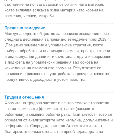
състояние на почвата зависи от органичната материя,
която включва всякаква жива материя като корени на
растения, червеи, микроби.
Прецизно земеделие
Международното общество за прецизно земеделие прие
следната дефиниция за прецизно земеделие през 2019 г.:
„Прецизно земеделие е управленска стратегия, която
събира, обработва и анализира времеви, пространствени
и индивидуални данни и ги съчетава с друга информация
в подкрепа на управленски решения въз основа на
изчисления на възможните промени. Резултатите са
повишени ефикасност в употребата на ресурси, качество,
продуктивност, доходност и устойчивост на
Трудови отношения
Формите на трудова заетост в сектор селско стопанство
са три: самонаети (фермерите), наети (наемните
работници) и семейна работна ръка. Тази заетост често се
определя от анализаторите като непълна, допълнителна и
неформална. Според данните на Агростатистиката в
българското селско стопанство преобладава дела на