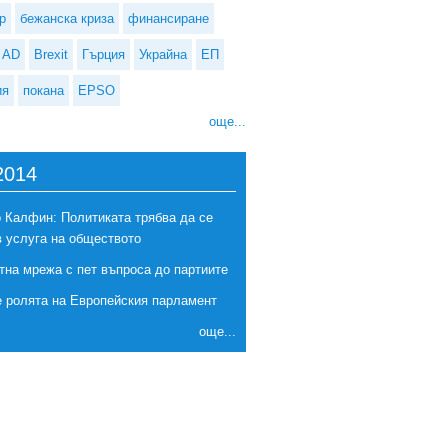
р
бежанска криза
финансиране
AD
Brexit
Гърция
Украйна
ЕП
ия
покана
EPSO
още...
2014
 Калфин: Политиката трябва да се
в услуга на обществото
тна мрежа с пет въпроса до партиите
е ролята на Европейския парламент
още...