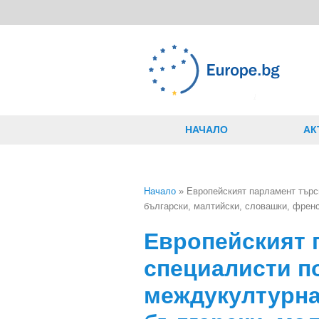
Премини към основното съдържание
НАЧАЛО
АК
Начало
» Европейският парламент търс
български, малтийски, словашки, френ
Вие сте тук
Европейският 
специалисти п
междукултурна