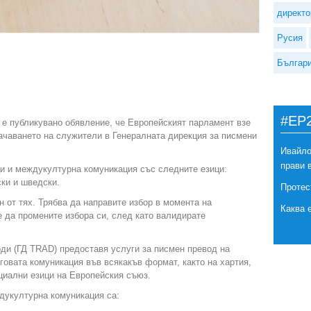
директо
Русия
Българ
#EP
 е публикувано обявление, че Европейският парламент взе
ачаването на служители в Генералната дирекция за писмени
Ивайло
прави 
ци и междукултурна комуникация със следните езици:
ки и шведски.
Протес
н от тях. Трябва да направите избор в момента на
Каква 
 да промените избора си, след като валидирате
ди (ГД TRAD) предоставя услуги за писмен превод на
говата комуникация във всякакъв формат, както на хартия,
ициални езици на Европейския съюз.
дукултурна комуникация са: