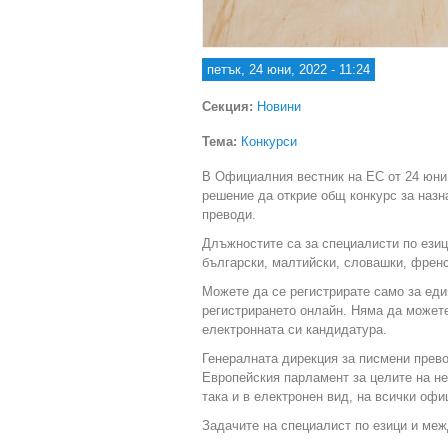
петък, 24 юни, 2022 - 11:24
Секция:
Новини
Тема:
Конкурси
В Официалния вестник на ЕС от 24 юни
решение да открие общ конкурс за назн
преводи.
Длъжностите са за специалисти по ези
български, малтийски, словашки, френс
Можете да се регистрирате само за еди
регистрирането онлайн. Няма да можете
електронната си кандидатура.
Генералната дирекция за писмени прево
Европейския парламент за целите на не
така и в електронен вид, на всички оф
Задачите на специалист по езици и меж