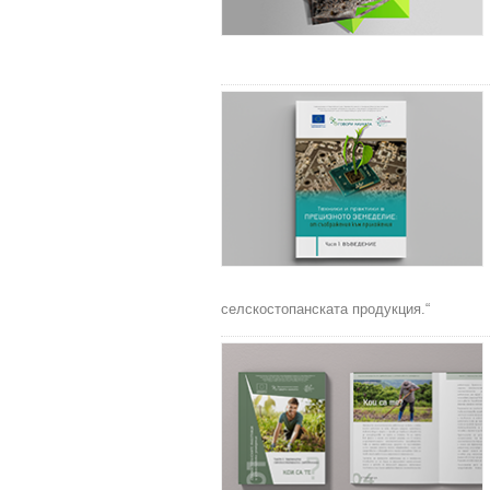
селскостопанската продукция.“