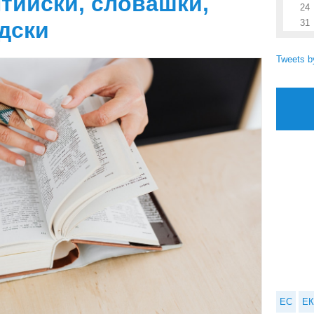
тийски, словашки,
24
дски
31
Tweets 
ЕС
ЕК