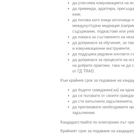
да улеснява комуникацията на яс
да превежда, адаптира, пресъзд
език;
да ползва като езици източници 
междукултурна медиация (наприм
съдържание, подкастове или уебс
да помага за съставянето на нез
да допринася за обучения, за те
и комуникационни инструменти;
да поддържа редовни контакти с
да допринася за процесите на ос
на добрите практики, така че да
от ГД TRAD.
Към крайния срок за подаване на канди
да бъдете гражданин(-ка) на едн
да се ползвате от своите гражда
да сте изпълнили задълженията, 
да притежавате необходимите нр
задължения.
Кандидатствайте по електронен път чр
Крайният срок за подаване на кандидат