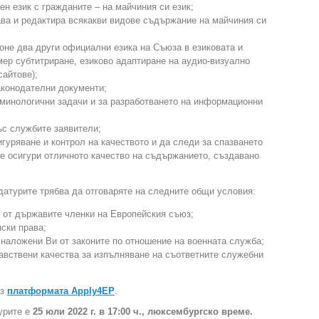
ен език с гражданите – на майчиния си език;
ава и редактира всякакви видове съдържание на майчиния си
поне два други официални езика на Съюза в езиковата и
ер субтитриране, езиково адаптиране на аудио-визуално
айтове);
аконодателни документи;
рминологични задачи и за разработването на информационни
ъс службите заявители;
игуряване и контрол на качеството и да следи за спазването
 се осигури отличното качество на съдържанието, създавано
датурите трябва да отговаряте на следните общи условия:
а от държавите членки на Европейския съюз;
нски права;
наложени Ви от законите по отношение на военната служба;
авствени качества за изпълняване на съответните служебни
ез
платформата Apply4EP
.
урите е
25 юли 2022 г. в 17:00 ч., люксембургско време.