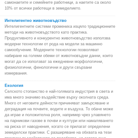
самонаетите и семейните работници, а наетите са около
10% от всички работещи в земеделието.
Интелигентно животновъдство
Интелигентните системи промениха изцяло традиционните
методи на животновъдството като практика.
Продуктивното и конкурентно животновъдство използва
модерни технологии от рода на модели за машинно
самообучение. Модерните технологии позволяват
набиране на големи обеми от животновъдни данни, които
могат да се използват за ежедневни морфологични,
физиологични, фенологични и други свързани
измервания.
Екология
Селското стопанство е най-голямата индустрия в света и
има много значимо въздействие върху околната среда.
Много от неговите дейности причиняват замърсяване и
деградация на почвите, водите и въздуха. То обаче може
да играе и положителна роля, например чрез улавянето
на парникови газове в почви и култури или намаляването
на риска от наводнения, когато се прилагат определени
земеделски практики. С разширяване на обхвата на тези