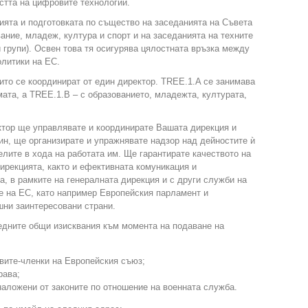
стта на цифровите технологии.
ията и подготовката по същество на заседанията на Съвета
ание, младеж, култура и спорт и на заседанията на техните
и групи). Освен това тя осигурява цялостната връзка между
олитики на ЕС.
оито се координират от един директор. TREE.1.A се занимава
мата, а TREE.1.B – с образованието, младежта, културата,
ктор ще управлявате и координирате Вашата дирекция и
н, ще организирате и упражнявате надзор над дейностите ѝ
лите в хода на работата им. Ще гарантирате качеството на
дирекцията, както и ефективната комуникация и
а, в рамките на генералната дирекция и с други служби на
е на ЕС, като например Европейския парламент и
шни заинтересовани страни.
ледните общи изисквания към момента на подаване на
вите-членки на Европейския съюз;
рава;
аложени от законите по отношение на военната служба.