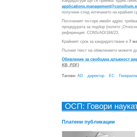
Кандидатури ще се приемат единствено
applications.management@consilium.e
получени след изтичането на крайния с
Посоченият по-горе имейл адрес трябва
процедурата за подбор (полето „Относ
референция: CONS/AD/184/23.
Крайният срок за кандидатстване е
7 ма
Пълния текст на обявлението можете да
Обявление за свободна длъжност дир
KB, PDF)
Тагове:
AD
директор
ЕС
Генералн
ОСП: Говори наука
Платени публикации