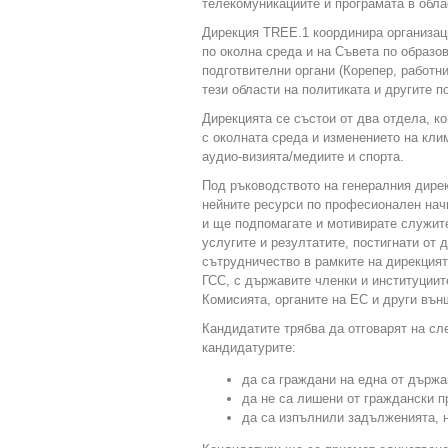
телекомуникациите и програмата в обла
Дирекция TREE.1 координира организац
по околна среда и на Съвета по образов
подготвителни органи (Корепер, работн
тези области на политиката и другите п
Дирекцията се състои от два отдела, к
с околната среда и изменението на кли
аудио-визията/медиите и спорта.
Под ръководството на генералния дире
нейните ресурси по професионален начи
и ще подпомагате и мотивирате служите
услугите и резултатите, постигнати от 
сътрудничество в рамките на дирекцият
ГСС, с държавите членки и институциит
Комисията, органите на ЕС и други вън
Кандидатите трябва да отговарят на с
кандидатурите:
да са граждани на една от държа
да не са лишени от граждански п
да са изпълнили задълженията, н