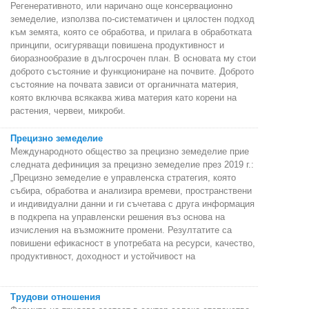
Регенеративното, или наричано още консервационно
земеделие, използва по-систематичен и цялостен подход
към земята, която се обработва, и прилага в обработката
принципи, осигуряващи повишена продуктивност и
биоразнообразие в дългосрочен план. В основата му стои
доброто състояние и функциониране на почвите. Доброто
състояние на почвата зависи от органичната материя,
която включва всякаква жива материя като корени на
растения, червеи, микроби.
Прецизно земеделие
Международното общество за прецизно земеделие прие
следната дефиниция за прецизно земеделие през 2019 г.:
„Прецизно земеделие е управленска стратегия, която
събира, обработва и анализира времеви, пространствени
и индивидуални данни и ги съчетава с друга информация
в подкрепа на управленски решения въз основа на
изчисления на възможните промени. Резултатите са
повишени ефикасност в употребата на ресурси, качество,
продуктивност, доходност и устойчивост на
Трудови отношения