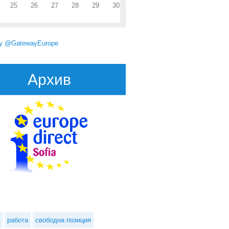
25
26
27
28
29
30
by @GatewayEurope
Архив
работа
свободна позиция