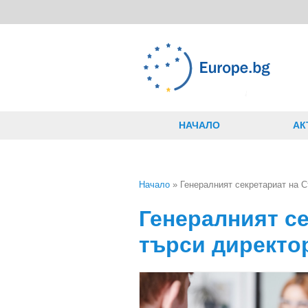
Премини към основното съдържание
НАЧАЛО
АК
Начало
» Генералният секретариат на С
Вие сте тук
Генералният с
търси директо