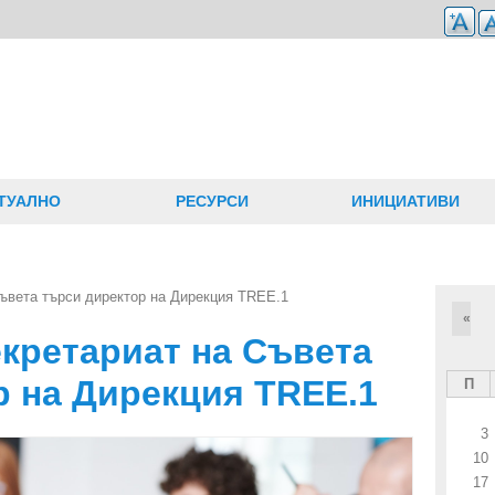
ТУАЛНО
РЕСУРСИ
ИНИЦИАТИВИ
ъвета търси директор на Дирекция TREE.1
«
екретариат на Съвета
р на Дирекция TREE.1
П
3
10
17