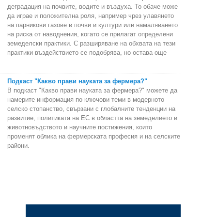
деградация на почвите, водите и въздуха. То обаче може
да играе и положителна роля, например чрез улавянето
на парникови газове в почви и култури или намаляването
на риска от наводнения, когато се прилагат определени
земеделски практики. С разширяване на обхвата на тези
практики въздействието се подобрява, но остава още
Подкаст "Какво прави науката за фермера?"
В подкаст "Какво прави науката за фермера?" можете да
намерите информация по ключови теми в модерното
селско стопанство, свързани с глобалните тенденции на
развитие, политиката на ЕС в областта на земеделието и
животновъдството и научните постижения, които
променят облика на фермерската професия и на селските
райони.