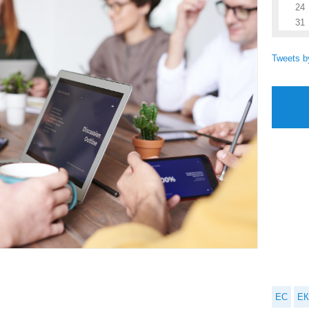
24
31
Tweets 
ЕС
ЕК