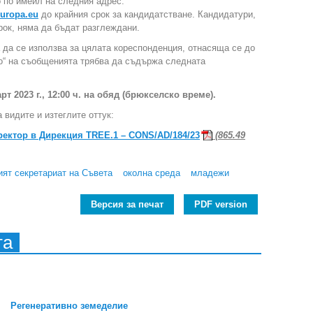
 по имейл на следния адрес:
uropa.eu
до крайния срок за кандидатстване. Кандидатури,
рок, няма да бъдат разглеждани.
 да се използва за цялата кореспонденция, отнасяща се до
но“ на съобщенията трябва да съдържа следната
рт 2023 г., 12:00 ч. на обяд (брюкселско време).
 видите и изтеглите оттук:
ектор в Дирекция TREE.1 – CONS/AD/184/23
(865.49
ият секретариат на Съвета
околна среда
младежи
Версия за печат
PDF version
та
Регенеративно земеделие