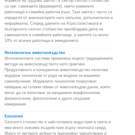
Формите на трудова заетост в сектор селско стопанство
са три: самонаети (фермерите), наети (наемните
работници) и семейна работна ръка. Тази заетост често се
определя от анализаторите като непълна, допълнителна и
неформална. Според данните на Агростатистиката в
българското селско стопанство преобладава дела на
самонаетите и семейните работници, а наетите са около
10% от всички работещи в земеделието.
Интелигентно животновъдство
Интелигентните системи промениха изцяло традиционните
методи на животновъдството като практика.
Продуктивното и конкурентно животновъдство използва
модерни технологии от рода на модели за машинно
самообучение. Модерните технологии позволяват
набиране на големи обеми от животновъдни данни, които
могат да се използват за ежедневни морфологични,
физиологични, фенологични и други свързани
измервания.
Екология
Селското стопанство е най-голямата индустрия в света и
има много значимо въздействие върху околната среда.
Много от неговите дейности причиняват замърсяване и