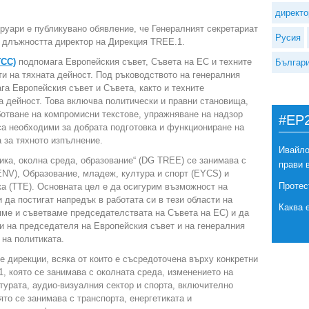
директо
руари е публикувано обявление, че Генералният секретариат
Русия
а длъжността директор на Дирекция TREE.1.
ГСС)
подпомага Европейския съвет, Съвета на ЕС и техните
Българ
ти на тяхната дейност. Под ръководството на генералния
га Европейския съвет и Съвета, както и техните
а дейност. Това включва политически и правни становища,
ботване на компромисни текстове, упражняване на надзор
#EP
 са необходими за добрата подготовка и функциониране на
а за тяхното изпълнение.
Ивайло
тика, околна среда, образование“ (DG TREE) се занимава с
прави 
ENV), Образование, младеж, култура и спорт (EYCS) и
Протес
ка (ТТЕ). Основната цел е да осигурим възможност на
 да постигат напредък в работата си в тези области на
Каква 
яме и съветваме председателствата на Съвета на ЕС) и да
би на председателя на Европейския съвет и на генералния
 на политиката.
 дирекции, всяка от които е съсредоточена върху конкретни
1, която се занимава с околната среда, изменението на
турата, аудио-визуалния сектор и спорта, включително
то се занимава с транспорта, енергетиката и