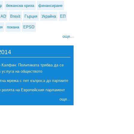
р
бежанска криза
финансиране
AD
Brexit
Гърция
Украйна
ЕП
ия
покана
EPSO
още...
2014
 Калфин: Политиката трябва да се
в услуга на обществото
тна мрежа с пет въпроса до партиите
е ролята на Европейския парламент
още...