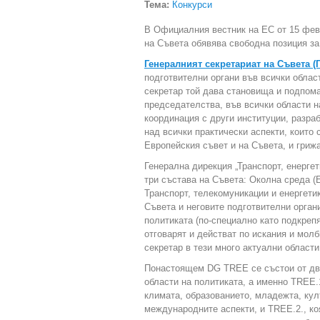
Тема:
Конкурси
В Официалния вестник на ЕС от 15 фев
на Съвета обявява свободна позиция з
Генералният секретариат на Съвета (
подготвителни органи във всички облас
секретар той дава становища и подпома
председателства, във всички области н
координация с други институции, разра
над всички практически аспекти, които
Европейския съвет и на Съвета, и гриж
Генерална дирекция „Транспорт, енерге
три състава на Съвета: Околна среда (
Транспорт, телекомуникации и енергети
Съвета и неговите подготвителни органи
политиката (по-специално като подкреп
отговарят и действат по искания и мол
секретар в тези много актуални области
Понастоящем DG TREE се състои от две
области на политиката, а именно TREE.
климата, образованието, младежта, кул
международните аспекти, и TREE.2., коя