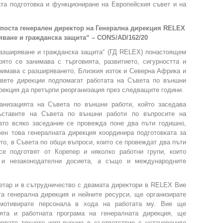
ата подготовка и функциониране на Европейския съвет и на
поста генерален директор на Генерална дирекция RELEX
ване и гражданска защита“ – CONS/AD/162/20
разширяване и гражданска защита“ (ГД RELEX) понастоящем
ято се занимава с търговията, развитието, сигурността и
анимава с разширяването, Близкия изток и Северна Африка и
двете дирекции подпомагат работата на Съвета по външни
рекция да претърпи реорганизация през следващите години.
ганизацията на Съвета по външни работи, който заседава
ъставите на Съвета по външни работи по въпросите на
като всяко заседание се провежда поне два пъти годишно,
ен това генералната дирекция координира подготовката за
то, в Съвета по общи въпроси, които се провеждат два пъти
се подготвят от Корепер и няколко работни групи, които
а и незаконодателни досиета, а също и международните
етар и в сътрудничество с двамата директори в RELEX Вие
а генерална дирекция и нейните ресурси, ще организирате
мотивирате персонала в хода на работата му. Вие ще
ията и работната програма на генералната дирекция, ще
явате тяхното изпълнение в съответствие с установените