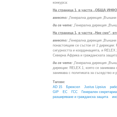
конкурса:
На страница 1, в частта „ОБЩА ИНФ
вместо:
„Генерална дирекция „Външни 
да се чете:
„Генерална дирекция „Външ
На страница 1, в частта „Ние сме“, в
вместо:
„Генерална дирекция „Външни 
понастоящем се състои от 2 дирекции: 
сигурността и координацията, и RELEX.
Северна Африка и гражданската защита
да се чете:
„Генерална дирекция „Външ
дирекции: RELEX.1, която се занимава с
занимава с политиката за съседство и р
Тагове:
AD 15
Брюксел
Justus Lipsius
раб
GIP
ЕС
ГСС
Генерален секретариа
разширяване и гражданска защита
ин