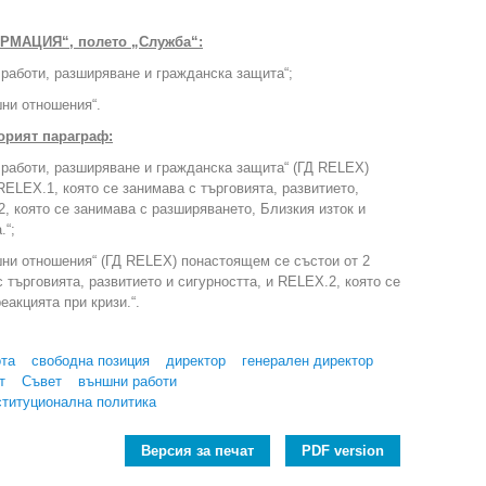
ОРМАЦИЯ“, полето „Служба“:
работи, разширяване и гражданска защита“;
ни отношения“.
торият параграф:
работи, разширяване и гражданска защита“ (ГД RELEX)
RELEX.1, която се занимава с търговията, развитието,
2, която се занимава с разширяването, Близкия изток и
.“;
ни отношения“ (ГД RELEX) понастоящем се състои от 2
 търговията, развитието и сигурността, и RELEX.2, която се
еакцията при кризи.“.
ота
свободна позиция
директор
генерален директор
т
Съвет
външни работи
ституционална политика
Версия за печат
PDF version