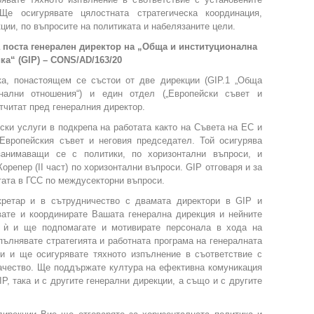
Ще осигурявате цялостната стратегическа координация,
ции, по въпросите на политиката и набелязаните цели.
 поста генерален директор на „Обща и институционална
ка“ (GIP) – CONS/AD/163/20
ка, понастоящем се състои от две дирекции (GIP.1 „Обща
онални отношения“) и един отдел („Европейски съвет и
отчитат пред генералния директор.
ски услуги в подкрепа на работата както на Съвета на ЕС и
 Европейския съвет и неговия председател. Той осигурява
занимаващи се с политики, по хоризонтални въпроси, и
Корепер (II част) по хоризонтални въпроси. GIP отговаря и за
тата в ГСС по междусекторни въпроси.
кретар и в сътрудничество с двамата директори в GIP и
ате и координирате Вашата генерална дирекция и нейните
е ѝ и ще подпомагате и мотивирате персонала в хода на
пълнявате стратегията и работната програма на генералната
и и ще осигурявате тяхното изпълнение в съответствие с
качество. Ще поддържате култура на ефективна комуникация
P, така и с другите генерални дирекции, а също и с другите