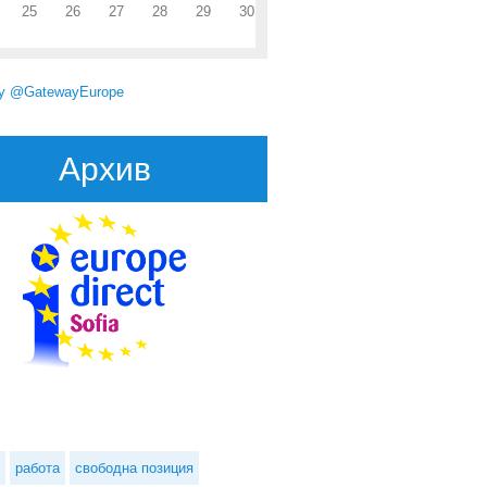
25
26
27
28
29
30
by @GatewayEurope
Архив
работа
свободна позиция