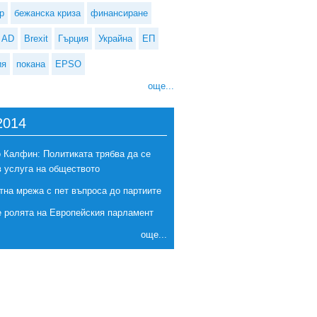
р
бежанска криза
финансиране
AD
Brexit
Гърция
Украйна
ЕП
ия
покана
EPSO
още...
2014
 Калфин: Политиката трябва да се
в услуга на обществото
тна мрежа с пет въпроса до партиите
е ролята на Европейския парламент
още...