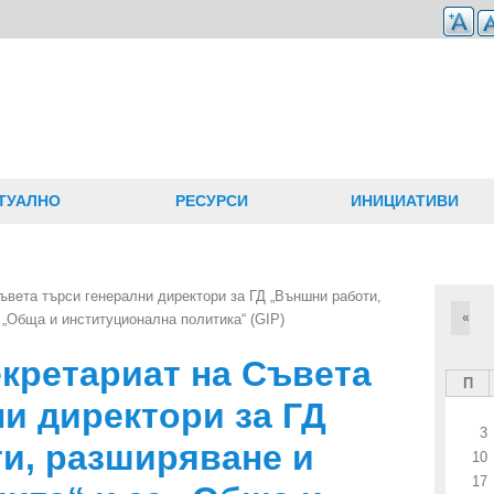
ТУАЛНО
РЕСУРСИ
ИНИЦИАТИВИ
ъвета търси генерални директори за ГД „Външни работи,
«
 „Обща и институционална политика“ (GIP)
екретариат на Съвета
П
и директори за ГД
3
и, разширяване и
10
17