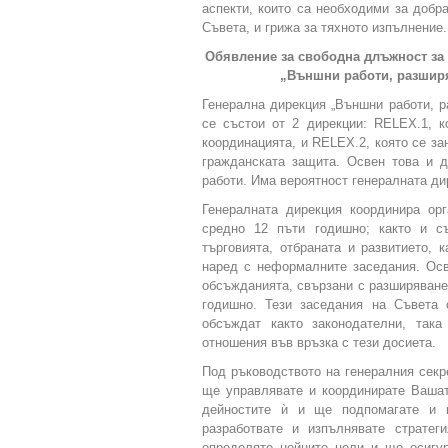
аспекти, които са необходими за добр
Съвета, и грижа за тяхното изпълнение.
Обявление за свободна длъжност за 
„Външни работи, разширя
Генерална дирекция „Външни работи, 
се състои от 2 дирекции: RELEX.1, ко
координацията, и RELEX.2, която се з
гражданската защита. Освен това и 
работи. Има вероятност генералната ди
Генералната дирекция координира ор
средно 12 пъти годишно; както и с
търговията, отбраната и развитието, 
наред с неформалните заседания. Осв
обсъжданията, свързани с разширяване
годишно. Тези заседания на Съвета 
обсъждат както законодателни, так
отношения във връзка с тези досиета.
Под ръководството на генералния секр
ще управлявате и координирате Вашат
дейностите ѝ и ще подпомагате и 
разработвате и изпълнявате стратег
определяте нейните цели и ще осигур