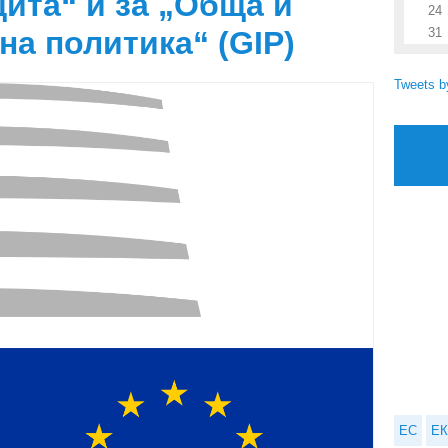
ита“ и за „Обща и
24
а политика“ (GIP)
31
Tweets 
ЕС
ЕК