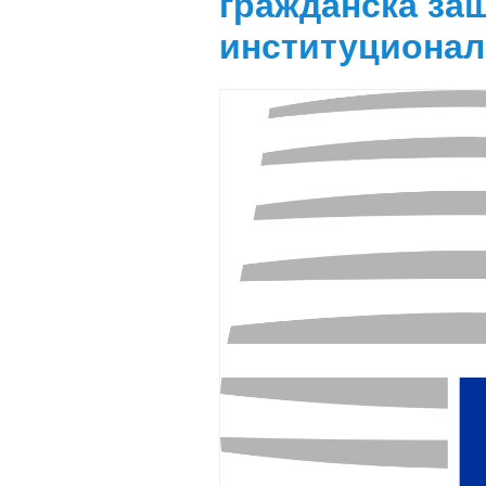
гражданска защ
институционалн