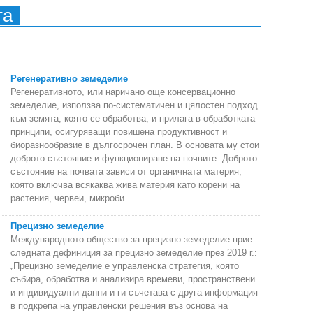
та
Регенеративно земеделие
Регенеративното, или наричано още консервационно
земеделие, използва по-систематичен и цялостен подход
към земята, която се обработва, и прилага в обработката
принципи, осигуряващи повишена продуктивност и
биоразнообразие в дългосрочен план. В основата му стои
доброто състояние и функциониране на почвите. Доброто
състояние на почвата зависи от органичната материя,
която включва всякаква жива материя като корени на
растения, червеи, микроби.
Прецизно земеделие
Международното общество за прецизно земеделие прие
следната дефиниция за прецизно земеделие през 2019 г.:
„Прецизно земеделие е управленска стратегия, която
събира, обработва и анализира времеви, пространствени
и индивидуални данни и ги съчетава с друга информация
в подкрепа на управленски решения въз основа на