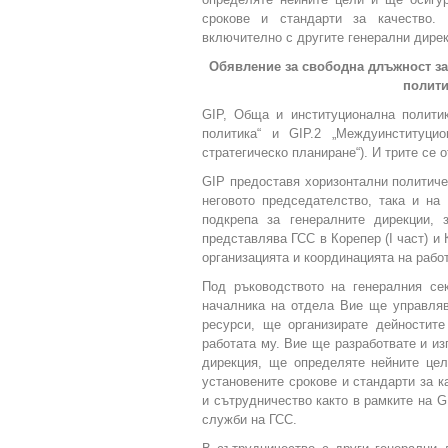
срокове и стандарти за качество. 
включително с другите генерални дирек
Обявление за свободна длъжност за
полити
GIP, Обща и институционална полити
политика“ и GIP.2 „Междуинституци
стратегическо планиране“). И трите се 
GIP предоставя хоризонтални политиче
неговото председателство, така и на
подкрепа за генералните дирекции, 
представлява ГСС в Корепер (I част) и 
организацията и координацията на рабо
Под ръководството на генералния се
началника на отдела Вие ще управляв
ресурси, ще организирате дейностит
работата му. Вие ще разработвате и из
дирекция, ще определяте нейните цел
установените срокове и стандарти за 
и сътрудничество както в рамките на GI
служби на ГСС.