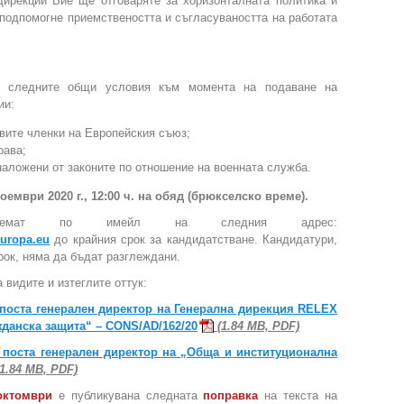
дирекции Вие ще отговаряте за хоризонталната политика и
 подпомогне приемствеността и съгласуваността на работата
на следните общи условия към момента на подаване на
ии:
вите членки на Европейския съюз;
рава;
аложени от законите по отношение на военната служба.
ноември 2020 г., 12:00 ч. на обяд (брюкселско време).
иемат по имейл на следния адрес:
uropa.eu
до крайния срок за кандидатстване. Кандидатури,
рок, няма да бъдат разглеждани.
 видите и изтеглите оттук:
поста генерален директор на Генерална дирекция RELEX
данска защита“ – CONS/AD/162/20
(1.84 MB, PDF)
 поста генерален директор на „Обща и институционална
1.84 MB, PDF)
октомври
е публикувана следната
поправка
на текста на