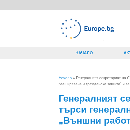
Премини към основното съдържание
НАЧАЛО
АК
Начало
» Генералният секретариат на С
разширяване и гражданска защита“ и за
Вие сте тук
Генералният с
търси генералн
„Външни работ