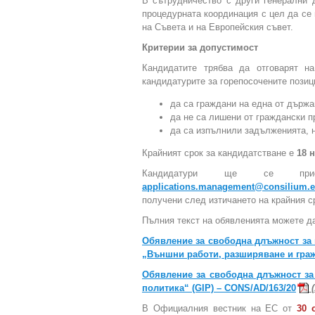
В сътрудничество с други генерални 
процедурната координация с цел да се
на Съвета и на Европейския съвет.
Критерии за допустимост
Кандидатите трябва да отговарят 
кандидатурите за горепосочените позиц
да са граждани на една от държа
да не са лишени от граждански п
да са изпълнили задълженията, н
Крайният срок за кандидатстване е
18 
Кандидатури ще се пр
applications.management@consilium.e
получени след изтичането на крайния с
Пълния текст на обявленията можете да
Обявление за свободна длъжност за 
„Външни работи, разширяване и граж
Обявление за свободна длъжност за
политика“ (GIP) – CONS/AD/163/20
(
В Официалния вестник на ЕС от
30 