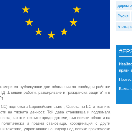
директо
Русия
Българ
#EP
Ивайло
прави 
Протес
томври са публикувани две обявления за свободни работни
Каква 
в ГД „Външни работи, разширяване и гражданска защита“ и в
P).
ГСС) подпомага Европейския съвет, Съвета на ЕС и техните
асти на тяхната дейност. Той дава становища и подпомага
ъвета, както и техните председатели, във всички области на
 политически и правни становища, координация с други
ни текстове, упражняване на надзор над всички практически