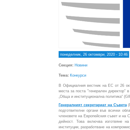
понеделник, 26 октомври, 2020 - 10:46
Секция:
Новини
Тема:
Конкурси
В Официалния вестник на ЕС от 26 ок
места за поста "генерален директор" 
„Обща и институционална политика“ (GI
Генералният секретариат на Съвета
(
подготвителни органи във всички обл
членовете на Европейския съвет и на С
дейност. Това включва изготвяне на
институции, разработване на компромис