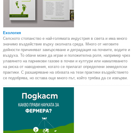
Екология
Селското стопанство е най-голямата индустрия в света и има много
значимо въздействие върху околната среда. Много от неговите
дейности причиняват замърсяване и деградация на почвите, водите и
въздуха. То обаче може да играе и положителна роля, например чрез
улавянето на парникови газове в почви и култури или намаляването
на риска от наводнения, когато се прилагат определени земеделски
практики. С разширяване на обхвата на тези практики въздействието
се подобрява, но остава още много път, който трябва да се извърви.