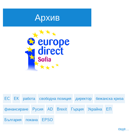
Архив
ЕС
ЕК
работа
свободна позиция
директор
бежанска криза
финансиране
Русия
AD
Brexit
Гърция
Украйна
ЕП
България
покана
EPSO
още...