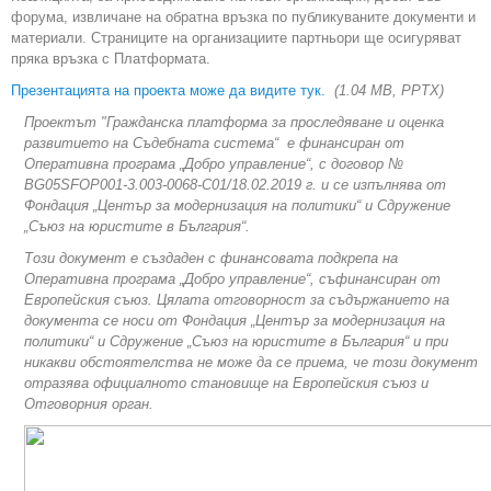
форума, извличане на обратна връзка по публикуваните документи и
материали. Страниците на организациите партньори ще осигуряват
пряка връзка с Платформата.
Презентацията на проекта може да видите тук.
(1.04 MB, PPTX)
Проектът "Гражданска платформа за проследяване и оценка
развитието на Съдебната система“ е финансиран от
Оперативна програма „Добро управление“, с договор №
BG05SFOP001-3.003-0068-С01/18.02.2019 г. и се изпълнява от
Фондация „Център за модернизация на политики“ и Сдружение
„Съюз на юристите в България“.
Този документ е създаден с финансовата подкрепа на
Оперативна програма „Добро управление“, съфинансиран от
Европейския съюз. Цялата отговорност за съдържанието на
документа се носи от Фондация „Център за модернизация на
политики“ и Сдружение „Съюз на юристите в България“ и при
никакви обстоятелства не може да се приема, че този документ
отразява официалното становище на Европейския съюз и
Отговорния орган.