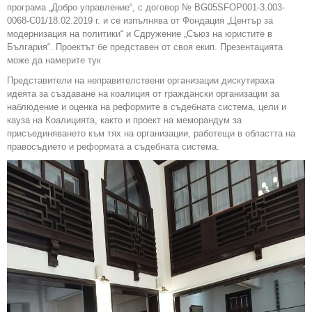
програма „Добро управление“, с договор № BG05SFOP001-3.003-
0068-С01/18.02.2019 г. и се изпълнява от Фондация „Център за
модернизация на политики“ и Сдружение „Съюз на юристите в
България“. Проектът бе представен от своя екип. Презентацията
може да намерите тук
Представители на неправителствени организации дискутираха
идеята за създаване на коалиция от граждански организации за
наблюдение и оценка на реформите в съдебната система, цели и
кауза на Коалицията, както и проект на меморандум за
присъединяването към тях на организации, работещи в областта на
правосъдието и реформата а съдебната система.