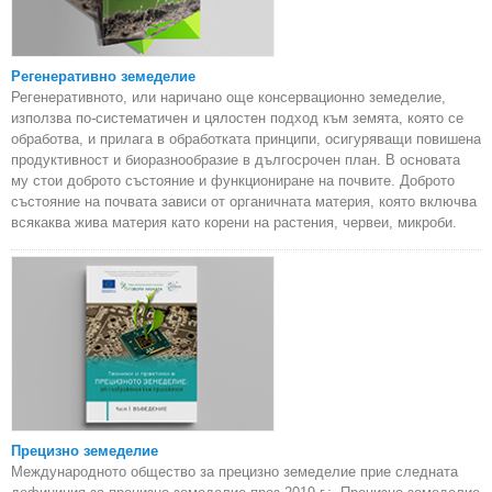
Регенеративно земеделие
Регенеративното, или наричано още консервационно земеделие,
използва по-систематичен и цялостен подход към земята, която се
обработва, и прилага в обработката принципи, осигуряващи повишена
продуктивност и биоразнообразие в дългосрочен план. В основата
му стои доброто състояние и функциониране на почвите. Доброто
състояние на почвата зависи от органичната материя, която включва
всякаква жива материя като корени на растения, червеи, микроби.
Прецизно земеделие
Международното общество за прецизно земеделие прие следната