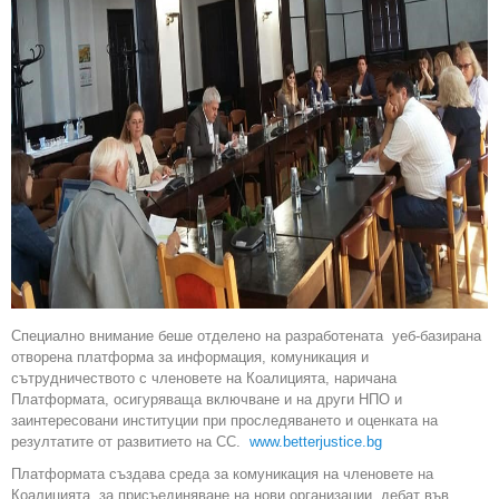
Специално внимание беше отделено на разработената уеб-базирана
отворена платформа за информация, комуникация и
сътрудничеството с членовете на Коалицията, наричана
Платформата, осигуряваща включване и на други НПО и
заинтересовани институции при проследяването и оценката на
резултатите от развитието на СС.
www.betterjustice.bg
Платформата създава среда за комуникация на членовете на
Коалицията, за присъединяване на нови организации, дебат във