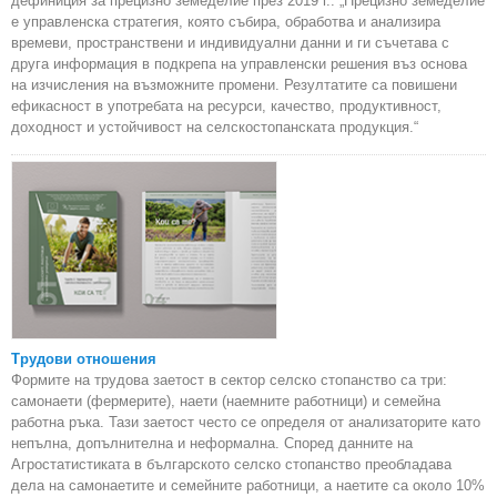
дефиниция за прецизно земеделие през 2019 г.: „Прецизно земеделие
е управленска стратегия, която събира, обработва и анализира
времеви, пространствени и индивидуални данни и ги съчетава с
друга информация в подкрепа на управленски решения въз основа
на изчисления на възможните промени. Резултатите са повишени
ефикасност в употребата на ресурси, качество, продуктивност,
доходност и устойчивост на селскостопанската продукция.“
Трудови отношения
Формите на трудова заетост в сектор селско стопанство са три:
самонаети (фермерите), наети (наемните работници) и семейна
работна ръка. Тази заетост често се определя от анализаторите като
непълна, допълнителна и неформална. Според данните на
Агростатистиката в българското селско стопанство преобладава
дела на самонаетите и семейните работници, а наетите са около 10%