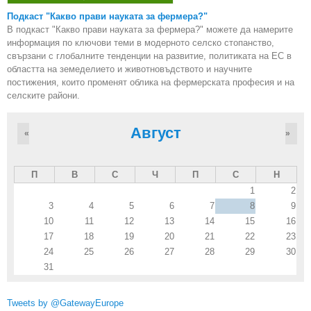
Подкаст "Какво прави науката за фермера?"
В подкаст "Какво прави науката за фермера?" можете да намерите
информация по ключови теми в модерното селско стопанство,
свързани с глобалните тенденции на развитие, политиката на ЕС в
областта на земеделието и животновъдството и научните
постижения, които променят облика на фермерската професия и на
селските райони.
Август
«
»
П
В
С
Ч
П
С
Н
1
2
3
4
5
6
7
8
9
10
11
12
13
14
15
16
17
18
19
20
21
22
23
24
25
26
27
28
29
30
31
Tweets by @GatewayEurope