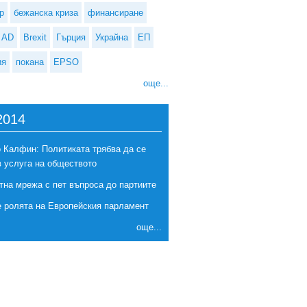
р
бежанска криза
финансиране
AD
Brexit
Гърция
Украйна
ЕП
ия
покана
EPSO
още...
2014
 Калфин: Политиката трябва да се
в услуга на обществото
тна мрежа с пет въпроса до партиите
е ролята на Европейския парламент
още...