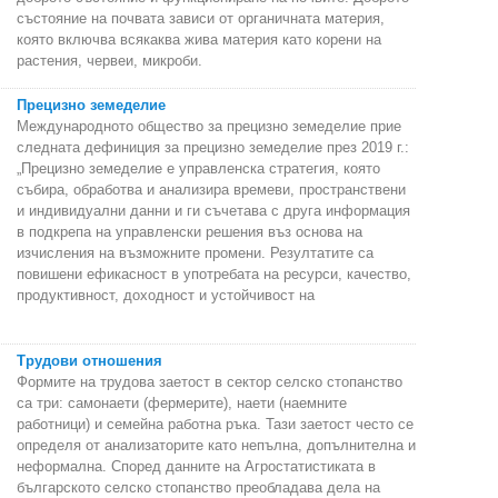
състояние на почвата зависи от органичната материя,
която включва всякаква жива материя като корени на
растения, червеи, микроби.
Прецизно земеделие
Международното общество за прецизно земеделие прие
следната дефиниция за прецизно земеделие през 2019 г.:
„Прецизно земеделие е управленска стратегия, която
събира, обработва и анализира времеви, пространствени
и индивидуални данни и ги съчетава с друга информация
в подкрепа на управленски решения въз основа на
изчисления на възможните промени. Резултатите са
повишени ефикасност в употребата на ресурси, качество,
продуктивност, доходност и устойчивост на
Трудови отношения
Формите на трудова заетост в сектор селско стопанство
са три: самонаети (фермерите), наети (наемните
работници) и семейна работна ръка. Тази заетост често се
определя от анализаторите като непълна, допълнителна и
неформална. Според данните на Агростатистиката в
българското селско стопанство преобладава дела на