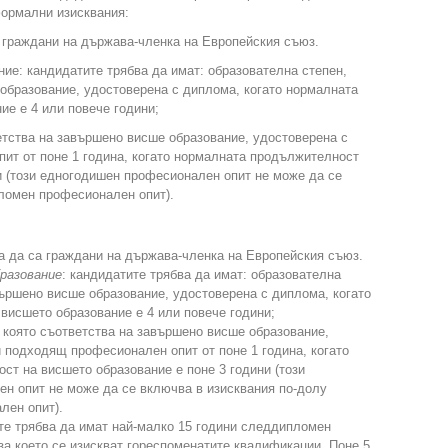
формални изисквания:
 граждани на държава-членка на Европейския съюз.
ие: кандидатите трябва да имат: образователна степен,
образование, удостоверена с диплома, когато нормалната
е е 4 или повече години;
етства на завършено висше образование, удостоверена с
ит от поне 1 година, когато нормалната продължителност
и (този едногодишен професионален опит не може да се
ломен професионален опит).
а да са граждани на държава-членка на Европейския съюз.
бразование
: кандидатите трябва да имат: образователна
вършено висше образование, удостоверена с диплома, когато
висшето образование е 4 или повече години;
 която съответства на завършено висше образование,
 подходящ професионален опит от поне 1 година, когато
т на висшето образование е поне 3 години (този
н опит не може да се включва в изисквания по-долу
лен опит).
е трябва да имат най-малко 15 години следдипломен
 за което се изискват гореспоменатите квалификации. Поне 5