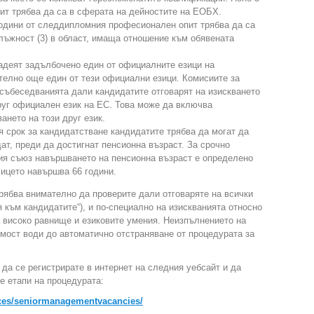
ит трябва да са в сферата на дейностите на ЕОБХ.
години от следдипломния професионален опит трябва да са
лъжност (3) в област, имаща отношение към обявената
адеят задълбочено един от официалните езици на
телно още един от тези официални езици. Комисиите за
събеседванията дали кандидатите отговарят на изискването
руг официален език на ЕС. Това може да включва
ането на този друг език.
я срок за кандидатстване кандидатите трябва да могат да
т, преди да достигнат пенсионна възраст. За срочно
ия съюз навършването на пенсионна възраст е определено
лицето навършва 66 години.
рябва внимателно да проверите дали отговаряте на всички
 към кандидатите“), и по-специално на изискванията относно
 високо равнище и езиковите умения. Неизпълнението на
тимост води до автоматично отстраняване от процедурата за
 да се регистрирате в интернет на следния уебсайт и да
е етапи на процедурата:
rces/seniormanagementvacancies/