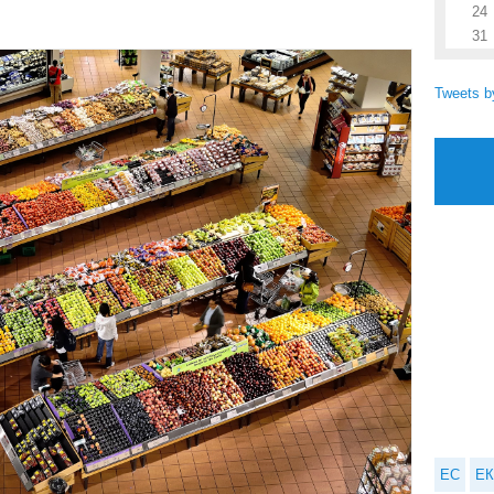
24
31
Tweets 
ЕС
ЕК