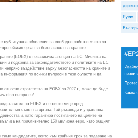
директо
Русия
Българ
e публикувана обявление за свободно работно място за
вропейския орган за безопасност на храните.
#EP
храните (ЕОБХ) е независима агенция на ЕС. Мисията на
ии и подкрепа за законодателството и политиките на ЕС
Ивайло
или непряко въздействие върху безопасността на храните и
прави 
 информация по всички въпроси в тези области и да
Протес
 относно стратегията на ЕОБХ за 2027 г., може да бъде
Каква 
ww.efsa.europa.eu/
представител на ЕОБХ и неговото лице пред
равителния съвет на органа. Той ръководи и управлява
дейността ѝ, като гарантира постигането на целите на
възлиза на приблизително 150 милиона евро, като общият
 само кандидатите, които към крайния срок за подаване на