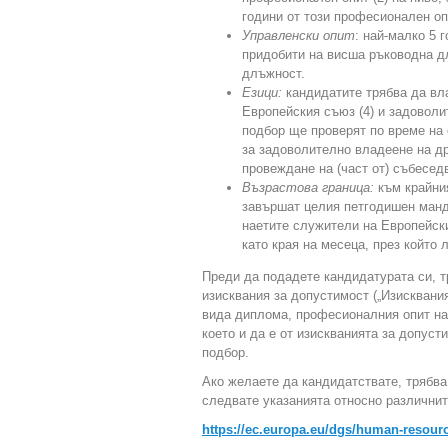
години от този професионален оп
Управленски опит
: най-малко 5 
придобити на висша ръководна д
длъжност.
Езици:
кандидатите трябва да вл
Европейския съюз (4) и задоволи
подбор ще проверят по време на 
за задоволително владеене на д
провеждане на (част от) събеседв
Възрастова граница:
към крайни
завършат целия петгодишен манда
наетите служители на Европейск
като края на месеца, през който 
Преди да подадете кандидатурата си, т
изисквания за допустимост („Изисквания
вида диплома, професионалния опит на
което и да е от изискванията за допус
подбор.
Ако желаете да кандидатствате, трябва
следвате указанията относно различнит
https://ec.europa.eu/dgs/human-resou