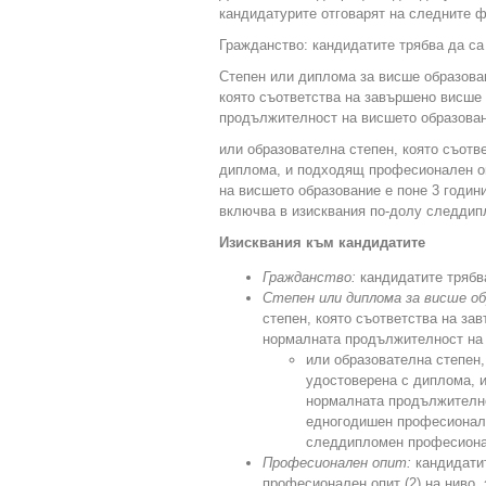
кандидатурите отговарят на следните 
Гражданство: кандидатите трябва да са
Степен или диплома за висше образован
която съответства на завършено висше 
продължителност на висшето образовани
или образователна степен, която съотв
диплома, и подходящ професионален оп
на висшето образование е поне 3 годин
включва в изисквания по-долу следдип
Изисквания към кандидатите
Гражданство:
кандидатите трябв
Степен или диплома за висше о
степен, която съответства на за
нормалната продължителност на 
или образователна степен,
удостоверена с диплома, и
нормалната продължителнос
едногодишен професионале
следдипломен професиона
Професионален опит:
кандидатит
професионален опит (2) на ниво,