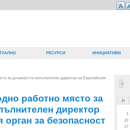
ТУАЛНО
РЕСУРСИ
ИНИЦИАТИВИ
ясто за длъжността изпълнителен директор на Европейския
«
одно работно място за
П
пълнителен директор
3
 орган за безопасност
10
17