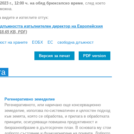
2023 г., 12:00 ч. на обяд брюкселско време
, след което
зможна.
 видите и изтеглите оттук:
 длъжността изпълнителен директор на Европейския
18.65 KB, PDF)
ност на храните
ЕОБХ
ЕС
свободна длъжност
Версия за печат
PDF version
та
Регенеративно земеделие
Регенеративното, или наричано още консервационно
земеделие, използва по-систематичен и цялостен подход
към земята, която се обработва, и прилага в обработката
принципи, осигуряващи повишена продуктивност и
биоразнообразие в дългосрочен план. В основата му стои
доброто състояние и функциониране на почвите. Доброто