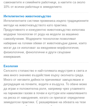
самонаетите и семейните работници, а наетите са около
10% от всички работещи в земеделието.
Интелигентно животновъдство
Интелигентните системи промениха изцяло традиционните
методи на животновъдството като практика.
Продуктивното и конкурентно животновъдство използва
модерни технологии от рода на модели за машинно
самообучение. Модерните технологии позволяват
набиране на големи обеми от животновъдни данни, които
могат да се използват за ежедневни морфологични,
физиологични, фенологични и други свързани
измервания.
Екология
Селското стопанство е най-голямата индустрия в света и
има много значимо въздействие върху околната среда.
Много от неговите дейности причиняват замърсяване и
деградация на почвите, водите и въздуха. То обаче може
да играе и положителна роля, например чрез улавянето
на парникови газове в почви и култури или намаляването
на риска от наводнения, когато се прилагат определени
земеделски практики. С разширяване на обхвата на тези