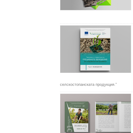
селскостопанската продукция.“