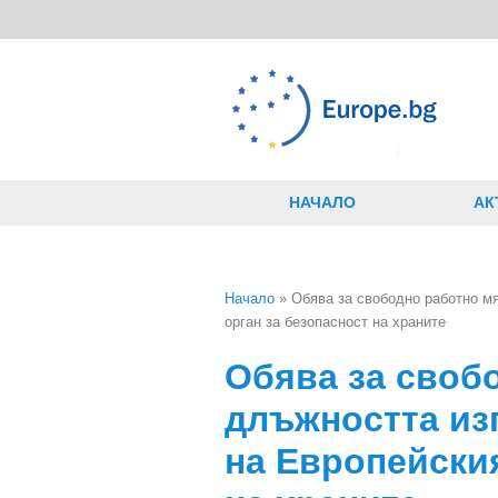
Премини към основното съдържание
НАЧАЛО
АК
Начало
» Обява за свободно работно м
орган за безопасност на храните
Вие сте тук
Обява за своб
длъжността из
на Европейския