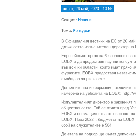
петък, 26 май, 2023 - 10:55
Секция:
Новини
Тема:
Конкурси
В Официалния вестник на ЕС от 26 май 
длъжността изпълнителен директор на Е
Европейският орган за безопасност на 
ЕОБХ е да предоставя научни консултац
във всички области, които имат пряко 
фуражите. ЕОБХ предоставя независима
съобщава за рисковете.
Допълнителна информация, включително
намерена на уебсайта на ЕОБХ: http://w
Изпълнителният директор е законният 
обществеността. Той се отчита пред Уп
ЕОБХ и поема цялостна отговорност за 
ЕОБХ. През 2022 г. бюджетът на ЕОБХ 
брой на служителите е 584.
До етапа на подбор ще бъдат допуснати