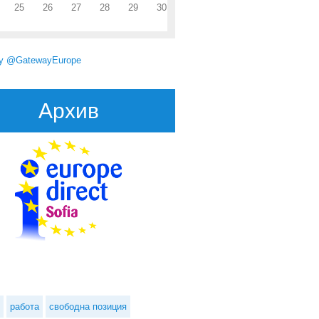
25
26
27
28
29
30
by @GatewayEurope
Архив
работа
свободна позиция