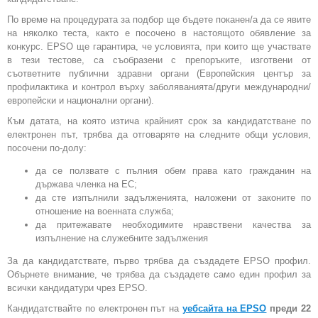
По време на процедурата за подбор ще бъдете поканен/а да се явите
на няколко теста, както е посочено в настоящото обявление за
конкурс. EPSO ще гарантира, че условията, при които ще участвате
в тези тестове, са съобразени с препоръките, изготвени от
съответните публични здравни органи (Европейския център за
профилактика и контрол върху заболяванията/други международни/
европейски и национални органи).
Към датата, на която изтича крайният срок за кандидатстване по
електронен път, трябва да отговаряте на следните общи условия,
посочени по-долу:
да се ползвате с пълния обем права като гражданин на
държава членка на ЕС;
да сте изпълнили задълженията, наложени от законите по
отношение на военната служба;
да притежавате необходимите нравствени качества за
изпълнение на служебните задължения
За да кандидатствате, първо трябва да създадете EPSO профил.
Обърнете внимание, че трябва да създадете само един профил за
всички кандидатури чрез EPSO.
Кандидатствайте по електронен път на
уебсайта на EPSO
преди 22