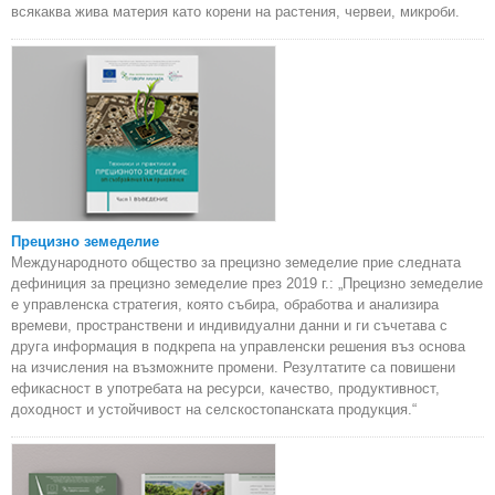
всякаква жива материя като корени на растения, червеи, микроби.
Прецизно земеделие
Международното общество за прецизно земеделие прие следната
дефиниция за прецизно земеделие през 2019 г.: „Прецизно земеделие
е управленска стратегия, която събира, обработва и анализира
времеви, пространствени и индивидуални данни и ги съчетава с
друга информация в подкрепа на управленски решения въз основа
на изчисления на възможните промени. Резултатите са повишени
ефикасност в употребата на ресурси, качество, продуктивност,
доходност и устойчивост на селскостопанската продукция.“