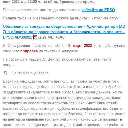
юни 2021 г. в 12:00 ч. на обяд, брюкселско време.
Повече информация можете да намерите на
уебсайта на EPSO
.
Пълния текст на обявлението можете да видите и изтеглите оттук:
Обявление за конкурс на общо основание – Администратори (AD
7) в областта на здравеопазването и безопасността на храните –
EPSO/AD/392/21
(1.21 MB, PDF)
В Официалния вестник на ЕС от
8 март 2022 г.
е публикувана
следната
поправка
на текста на конкурса:
На страница 7 раздел „5) Център за оценяване“ се чете, както
следва:
„5) Център за оценяване
Броят на кандидатите, които ще получат покана за участие в този
етап на конкурса, ще бъде не повече от 3 пъти изискваният брой на
издържалите кандидати за всяка област. Ако според данните, които
сте предоставили в своя електронен формуляр за кандидатстване,
отговаряте на условията за допустимост и ако имате един от най-
високите общи резултати при подбора по квалификации, ще бъдете
поканен да се явите на посочения от Вас език 2 на тестове в рамките
на център за оценяване (онлайн или лично), които ще се проведат в
продължение на един или няколко дни. Имайте предвид, че работата