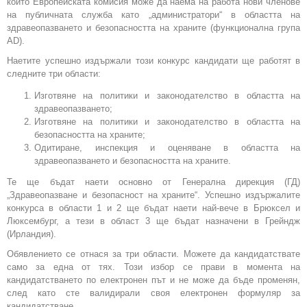
които Европейската комисия може да наема на работа нови членове
на публичната служба като „администратори“ в областта на
здравеопазването и безопасността на храните (функционална група
AD).
Наетите успешно издържали този конкурс кандидати ще работят в
следните три области:
Изготвяне на политики и законодателство в областта на
здравеопазването;
Изготвяне на политики и законодателство в областта на
безопасността на храните;
Одитиране, инспекция и оценяване в областта на
здравеопазването и безопасността на храните.
Те ще бъдат наети основно от Генерална дирекция (ГД)
„Здравеопазване и безопасност на храните“. Успешно издържалите
конкурса в области 1 и 2 ще бъдат наети най-вече в Брюксел и
Люксембург, а тези в област 3 ще бъдат назначени в Грейндж
(Ирландия).
Обявлението се отнася за три области. Можете да кандидатствате
само за една от тях. Този избор се прави в момента на
кандидатстването по електронен път и не може да бъде променян,
след като сте валидирали своя електронен формуляр за
кандидатстване.