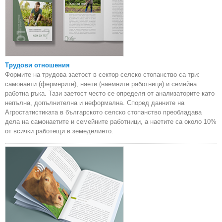
Трудови отношения
Формите на трудова заетост в сектор селско стопанство са три:
самонаети (фермерите), наети (наемните работници) и семейна
работна ръка. Тази заетост често се определя от анализаторите като
непълна, допълнителна и неформална. Според данните на
Агростатистиката в българското селско стопанство преобладава
дела на самонаетите и семейните работници, а наетите са около 10%
от всички работещи в земеделието.