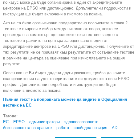
по казус може да бъде организирана в един от акредитираните
центрове на EPSO или дистанционно. Допълнителни подробности и
инструкции ще бъдат включени в писмото за покана.
Ако не са били организирани предварително посочените в точка 2
тестове с въпроси с избор между няколко отговора, които се
провеждат на компютър, ще положите тези тестове заедно с
тестовете в рамките на центъра за оценяване в един от
акредитираните центрове на EPSO или дистанционно. Получените от
тях резултати не се прибавят към резултатите от останалите тестове
в рамките на центъра за оценяване при изчисляването на общия
резултат.
Освен ако не Ви бъдат дадени други указания, трябва да качите
сканирани копия на удостоверителните си документи в своя EPSO
профил. Допълнителни подробности и инструкции ще бъдат
включени в писмото за покана.
Пълния текст на поправката можете да видите в Официалния
вестник на ЕС.
Тагове:
ЕС
EPSO
администратори
здравеопазването
безопасността на храните
работа
свободна позиция
AD