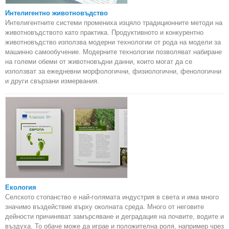
Интелигентно животновъдство
Интелигентните системи промениха изцяло традиционните методи на
животновъдството като практика. Продуктивното и конкурентно
животновъдство използва модерни технологии от рода на модели за
машинно самообучение. Модерните технологии позволяват набиране
на големи обеми от животновъдни данни, които могат да се
използват за ежедневни морфологични, физиологични, фенологични
и други свързани измервания.
Екология
Селското стопанство е най-голямата индустрия в света и има много
значимо въздействие върху околната среда. Много от неговите
дейности причиняват замърсяване и деградация на почвите, водите и
въздуха. То обаче може да играе и положителна роля, например чрез