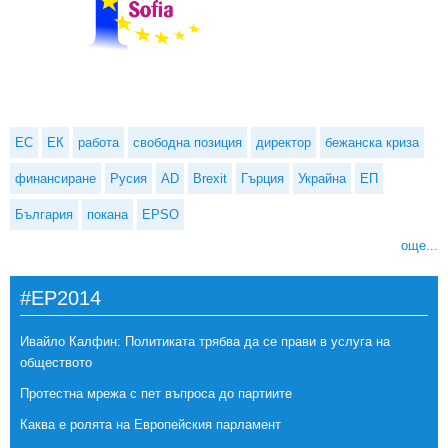
ЕС
ЕК
работа
свободна позиция
директор
бежанска криза
финансиране
Русия
AD
Brexit
Гърция
Украйна
ЕП
България
покана
EPSO
още...
#EP2014
Ивайло Калфин: Политиката трябва да се прави в услуга на
обществото
Протестна мрежа с пет въпроса до партиите
Каква е ролята на Европейския парламент