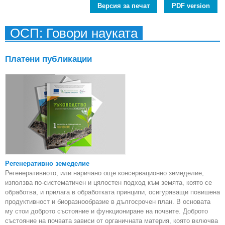
Версия за печат
PDF version
ОСП: Говори науката
Платени публикации
Регенеративно земеделие
Регенеративното, или наричано още консервационно земеделие,
използва по-систематичен и цялостен подход към земята, която се
обработва, и прилага в обработката принципи, осигуряващи повишена
продуктивност и биоразнообразие в дългосрочен план. В основата
му стои доброто състояние и функциониране на почвите. Доброто
състояние на почвата зависи от органичната материя, която включва