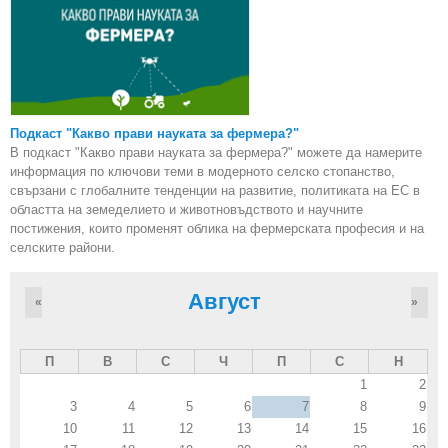
Подкаст "Какво прави науката за фермера?"
В подкаст "Какво прави науката за фермера?" можете да намерите
информация по ключови теми в модерното селско стопанство,
свързани с глобалните тенденции на развитие, политиката на ЕС в
областта на земеделието и животновъдството и научните
постижения, които променят облика на фермерската професия и на
селските райони.
Август
«
»
П
В
С
Ч
П
С
Н
1
2
3
4
5
6
7
8
9
10
11
12
13
14
15
16