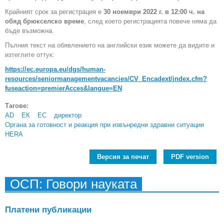
Крайният срок за регистрация е
30 ноември 2022 г. в 12:00 ч. на
обяд брюкселско време
, след което регистрацията повече няма да
бъде възможна.
Пълния текст на обявлението на английски език можете да видите и
изтеглите оттук:
https://ec.europa.eu/dgs/human-
resources/seniormanagementvacancies/CV_Encadext/index.cfm?
fuseaction=premierAcces&langue=EN
Тагове:
AD
ЕК
ЕС
директор
Органа за готовност и реакция при извънредни здравни ситуации
HERA
Версия за печат
PDF version
ОСП: Говори науката
Платени публикации