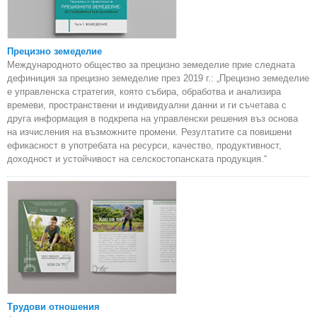
Прецизно земеделие
Международното общество за прецизно земеделие прие следната
дефиниция за прецизно земеделие през 2019 г.: „Прецизно земеделие
е управленска стратегия, която събира, обработва и анализира
времеви, пространствени и индивидуални данни и ги съчетава с
друга информация в подкрепа на управленски решения въз основа
на изчисления на възможните промени. Резултатите са повишени
ефикасност в употребата на ресурси, качество, продуктивност,
доходност и устойчивост на селскостопанската продукция.“
Трудови отношения