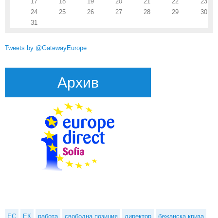
17
18
19
20
21
22
23
24
25
26
27
28
29
30
31
Tweets by @GatewayEurope
Архив
ЕС
ЕК
работа
свободна позиция
директор
бежанска криза