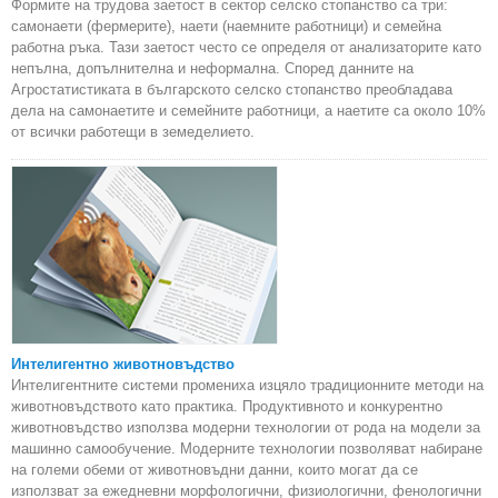
Формите на трудова заетост в сектор селско стопанство са три:
самонаети (фермерите), наети (наемните работници) и семейна
работна ръка. Тази заетост често се определя от анализаторите като
непълна, допълнителна и неформална. Според данните на
Агростатистиката в българското селско стопанство преобладава
дела на самонаетите и семейните работници, а наетите са около 10%
от всички работещи в земеделието.
Интелигентно животновъдство
Интелигентните системи промениха изцяло традиционните методи на
животновъдството като практика. Продуктивното и конкурентно
животновъдство използва модерни технологии от рода на модели за
машинно самообучение. Модерните технологии позволяват набиране
на големи обеми от животновъдни данни, които могат да се
използват за ежедневни морфологични, физиологични, фенологични