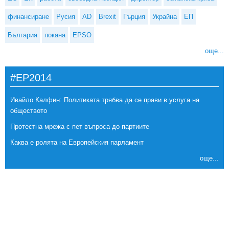
финансиране
Русия
AD
Brexit
Гърция
Украйна
ЕП
България
покана
EPSO
още...
#EP2014
Ивайло Калфин: Политиката трябва да се прави в услуга на
обществото
Протестна мрежа с пет въпроса до партиите
Каква е ролята на Европейския парламент
още...