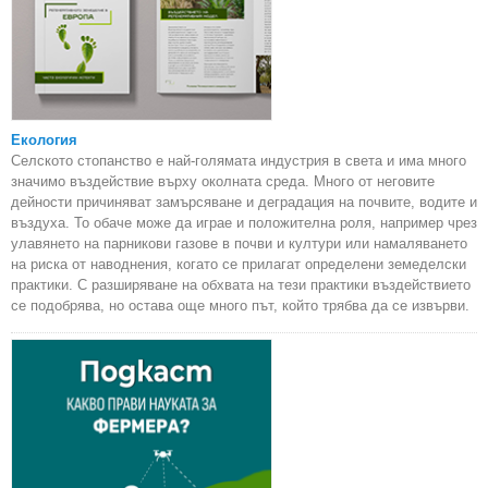
Екология
Селското стопанство е най-голямата индустрия в света и има много
значимо въздействие върху околната среда. Много от неговите
дейности причиняват замърсяване и деградация на почвите, водите и
въздуха. То обаче може да играе и положителна роля, например чрез
улавянето на парникови газове в почви и култури или намаляването
на риска от наводнения, когато се прилагат определени земеделски
практики. С разширяване на обхвата на тези практики въздействието
се подобрява, но остава още много път, който трябва да се извърви.