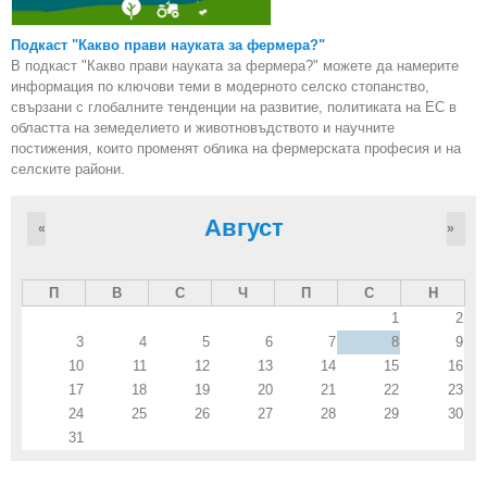
Подкаст "Какво прави науката за фермера?"
В подкаст "Какво прави науката за фермера?" можете да намерите
информация по ключови теми в модерното селско стопанство,
свързани с глобалните тенденции на развитие, политиката на ЕС в
областта на земеделието и животновъдството и научните
постижения, които променят облика на фермерската професия и на
селските райони.
Август
«
»
П
В
С
Ч
П
С
Н
1
2
3
4
5
6
7
8
9
10
11
12
13
14
15
16
17
18
19
20
21
22
23
24
25
26
27
28
29
30
31