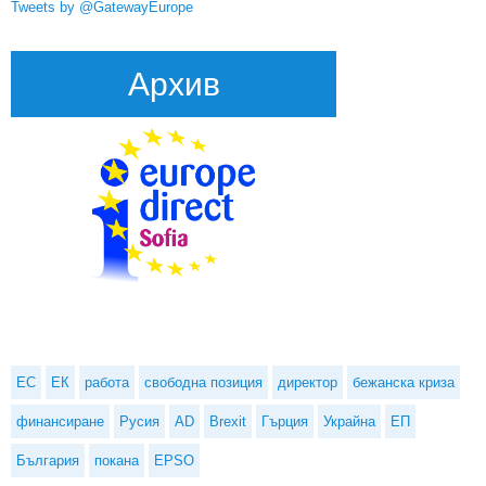
Tweets by @GatewayEurope
Архив
ЕС
ЕК
работа
свободна позиция
директор
бежанска криза
финансиране
Русия
AD
Brexit
Гърция
Украйна
ЕП
България
покана
EPSO