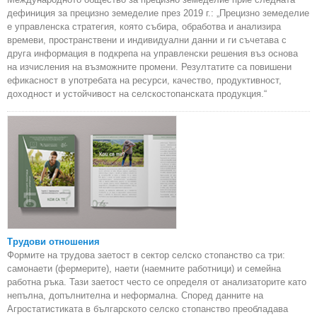
дефиниция за прецизно земеделие през 2019 г.: „Прецизно земеделие
е управленска стратегия, която събира, обработва и анализира
времеви, пространствени и индивидуални данни и ги съчетава с
друга информация в подкрепа на управленски решения въз основа
на изчисления на възможните промени. Резултатите са повишени
ефикасност в употребата на ресурси, качество, продуктивност,
доходност и устойчивост на селскостопанската продукция.“
Трудови отношения
Формите на трудова заетост в сектор селско стопанство са три:
самонаети (фермерите), наети (наемните работници) и семейна
работна ръка. Тази заетост често се определя от анализаторите като
непълна, допълнителна и неформална. Според данните на
Агростатистиката в българското селско стопанство преобладава