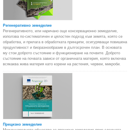
Регенеративно земеделие
Регенеративното, или наричано още консервационно земеделие,
използва по-систематичен и цялостен подход към земята, която се
обработва, и прилага в обработката принципи, осигуряващи повишена
продуктивност и биоразнообразие в дългосрочен план. В основата
му стои доброто състояние и функциониране на почвите. Доброто
състояние на почвата зависи от органичната материя, която включва
всякаква жива материя като корени на растения, червеи, микроби.
Прецизно земеделие
Международното общество за прецизно земеделие прие следната