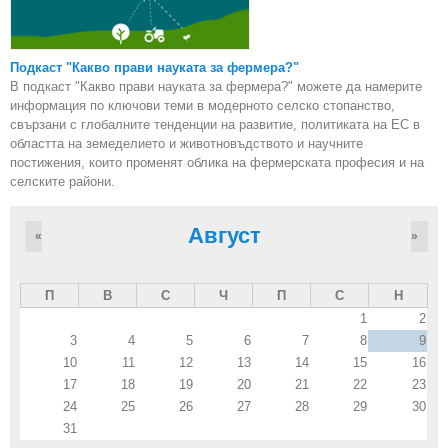
Подкаст "Какво прави науката за фермера?"
В подкаст "Какво прави науката за фермера?" можете да намерите
информация по ключови теми в модерното селско стопанство,
свързани с глобалните тенденции на развитие, политиката на ЕС в
областта на земеделието и животновъдството и научните
постижения, които променят облика на фермерската професия и на
селските райони.
Август
«
»
П
В
С
Ч
П
С
Н
1
2
3
4
5
6
7
8
9
10
11
12
13
14
15
16
17
18
19
20
21
22
23
24
25
26
27
28
29
30
31