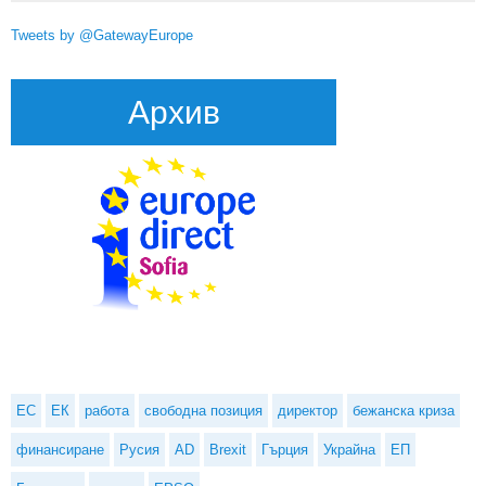
Tweets by @GatewayEurope
Архив
ЕС
ЕК
работа
свободна позиция
директор
бежанска криза
финансиране
Русия
AD
Brexit
Гърция
Украйна
ЕП