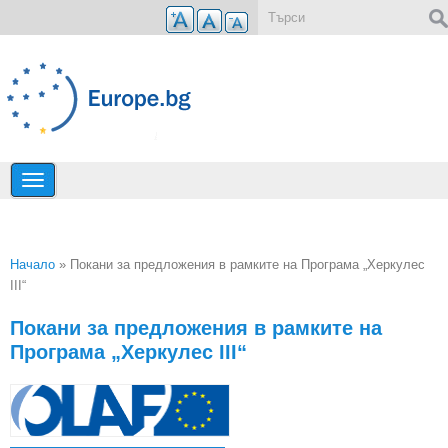
Премини към основното съдържание
Форма за търсене
Начало
» Покани за предложения в рамките на Програма „Херкулес
III“
Вие сте тук
Покани за предложения в рамките на
Програма „Херкулес III“