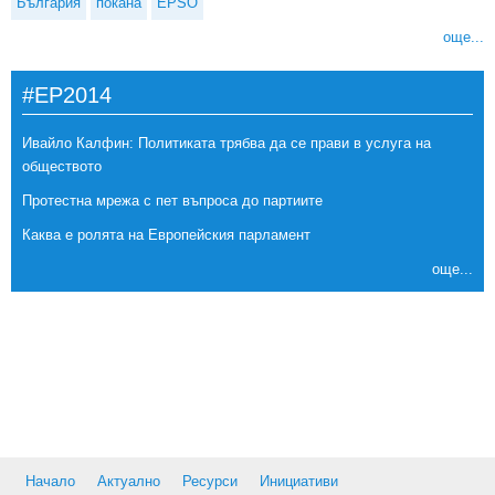
България
покана
EPSO
още...
#EP2014
Ивайло Калфин: Политиката трябва да се прави в услуга на
обществото
Протестна мрежа с пет въпроса до партиите
Каква е ролята на Европейския парламент
още...
Начало
Актуално
Ресурси
Инициативи