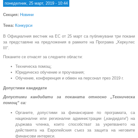
понеделник, 25 март, 2019 - 10:44
Секция:
Новини
Тема:
Конкурси
В Официалния вестник на ЕС от 25 март са публикувани три покани
за представяне на предложения в рамките на Програма „Херкулес
III“.
Поканите се отнасят за следните области:
Техническа помощ;
Юридическо обучение и проучвания;
Обучение, конференция и обмен на персонал през 2019 г.
Допустими кандидати
Допустими кандидати за поканата относно „Техническа
помощ“ са:
Органите, допустими за финансиране по програмата, са
национални или регионални администрации („кандидати“) на
държава членка, които способстват за укрепването на
действията на Европейския съюз за защита на неговите
финансови интереси.