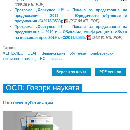
(369.28 KB, PDF)
Програма „Херкулес III“ – Покана за представяне на
предложения – 2019 г. – Юридическо обучение и
проучвания (C/2018/8568);
(267.04 KB, PDF)
Програма „Херкулес III“ – Покана за представяне на
предложения – 2019 г. – Обучение, конференция и обмен
на персонал през 2019 г. (C/2018/8568).
(268.61 KB, PDF)
Тагове:
ХЕРКУЛЕС
OLAF
финансиране
обучение
конференция
техническа помощ
ЕС
покана
Версия за печат
PDF version
ОСП: Говори науката
Платени публикации