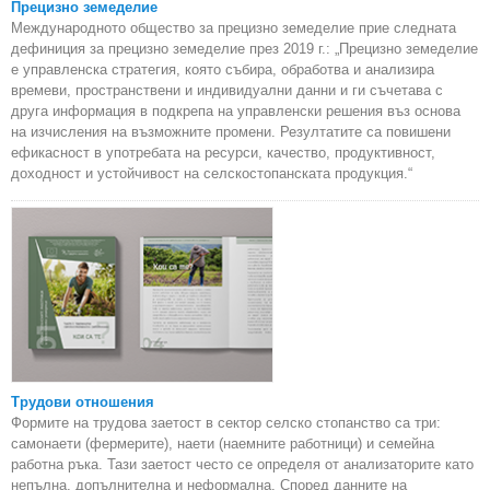
Прецизно земеделие
Международното общество за прецизно земеделие прие следната
дефиниция за прецизно земеделие през 2019 г.: „Прецизно земеделие
е управленска стратегия, която събира, обработва и анализира
времеви, пространствени и индивидуални данни и ги съчетава с
друга информация в подкрепа на управленски решения въз основа
на изчисления на възможните промени. Резултатите са повишени
ефикасност в употребата на ресурси, качество, продуктивност,
доходност и устойчивост на селскостопанската продукция.“
Трудови отношения
Формите на трудова заетост в сектор селско стопанство са три:
самонаети (фермерите), наети (наемните работници) и семейна
работна ръка. Тази заетост често се определя от анализаторите като
непълна, допълнителна и неформална. Според данните на