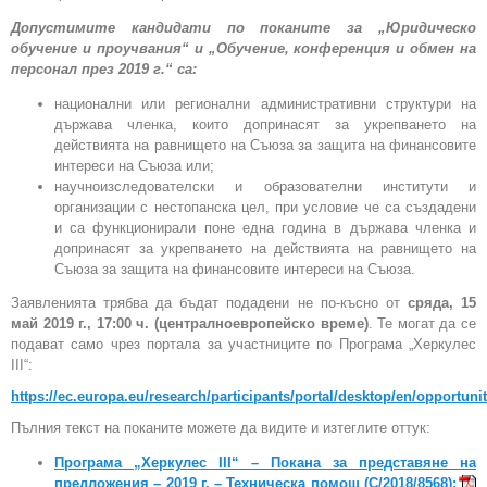
Допустимите кандидати по поканите за „Юридическо
обучение и проучвания“ и „Обучение, конференция и обмен на
персонал през 2019 г.“ са:
национални или регионални административни структури на
държава членка, които допринасят за укрепването на
действията на равнището на Съюза за защита на финансовите
интереси на Съюза или;
научноизследователски и образователни институти и
организации с нестопанска цел, при условие че са създадени
и са функционирали поне една година в държава членка и
допринасят за укрепването на действията на равнището на
Съюза за защита на финансовите интереси на Съюза.
Заявленията трябва да бъдат подадени не по-късно от
сряда, 15
май 2019 г., 17:00 ч. (централноевропейско време)
. Те могат да се
подават само чрез портала за участниците по Програма „Херкулес
III“:
https://ec.europa.eu/research/participants/portal/desktop/en/opportuni
Пълния текст на поканите можете да видите и изтеглите оттук:
Програма „Херкулес III“ – Покана за представяне на
предложения – 2019 г. – Техническа помощ (С/2018/8568);