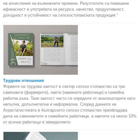
на изчисления на възможните промени. Резултатите са повишени
ефикасност в употребата на ресурси, качество, продуктивност,
доходност и устойчивост на селскостопанската продукция.“
Трудови отношения
Формите на трудова заетост в сектор селско стопанство са три:
самонаети (фермерите), наети (наемните работници) и семейна
работна ръка. Тази заетост често се определя от анализаторите като
непълна, допълнителна и неформална. Според данните на
Агростатистиката в българското селско стопанство преобладава
дела на самонаетите и семейните работници, а наетите са около 10%
от всички работещи в земеделието.