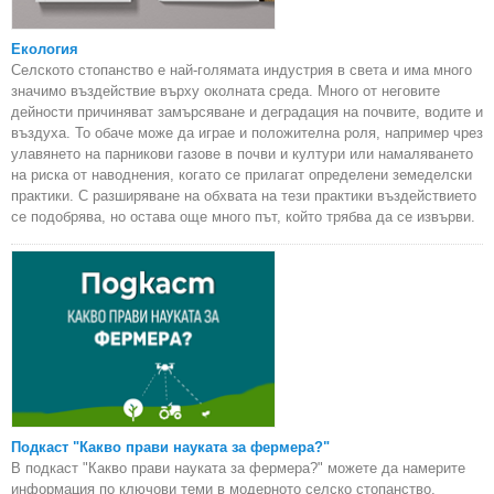
Екология
Селското стопанство е най-голямата индустрия в света и има много
значимо въздействие върху околната среда. Много от неговите
дейности причиняват замърсяване и деградация на почвите, водите и
въздуха. То обаче може да играе и положителна роля, например чрез
улавянето на парникови газове в почви и култури или намаляването
на риска от наводнения, когато се прилагат определени земеделски
практики. С разширяване на обхвата на тези практики въздействието
се подобрява, но остава още много път, който трябва да се извърви.
Подкаст "Какво прави науката за фермера?"
В подкаст "Какво прави науката за фермера?" можете да намерите
информация по ключови теми в модерното селско стопанство,