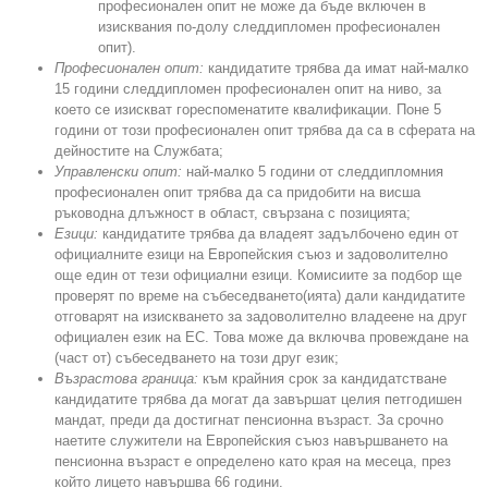
професионален опит не може да бъде включен в
изисквания по-долу следдипломен професионален
опит).
Професионален опит:
кандидатите трябва да имат най-малко
15 години следдипломен професионален опит на ниво, за
което се изискват гореспоменатите квалификации. Поне 5
години от този професионален опит трябва да са в сферата на
дейностите на Службата;
Управленски опит:
най-малко 5 години от следдипломния
професионален опит трябва да са придобити на висша
ръководна длъжност в област, свързана с позицията;
Езици:
кандидатите трябва да владеят задълбочено един от
официалните езици на Европейския съюз и задоволително
още един от тези официални езици. Комисиите за подбор ще
проверят по време на събеседването(ията) дали кандидатите
отговарят на изискването за задоволително владеене на друг
официален език на ЕС. Това може да включва провеждане на
(част от) събеседването на този друг език;
Възрастова граница:
към крайния срок за кандидатстване
кандидатите трябва да могат да завършат целия петгодишен
мандат, преди да достигнат пенсионна възраст. За срочно
наетите служители на Европейския съюз навършването на
пенсионна възраст е определено като края на месеца, през
който лицето навършва 66 години.