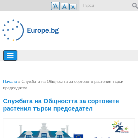
Премини към основното съдържание
Форма за търсене
Начало
» Службата на Общността за сортовете растения търси
председател
Вие сте тук
Службата на Общността за сортовете
растения търси председател