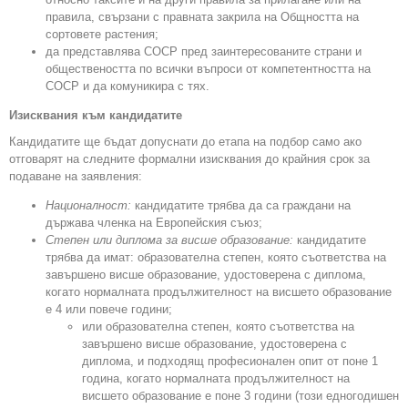
правила, свързани с правната закрила на Общността на
сортовете растения;
да представлява СОСР пред заинтересованите страни и
обществеността по всички въпроси от компетентността на
СОСР и да комуникира с тях.
Изисквания към кандидатите
Кандидатите ще бъдат допуснати до етапа на подбор само ако
отговарят на следните формални изисквания до крайния срок за
подаване на заявления:
Националност:
кандидатите трябва да са граждани на
държава членка на Европейския съюз;
Степен или диплома за висше образование:
кандидатите
трябва да имат: образователна степен, която съответства на
завършено висше образование, удостоверена с диплома,
когато нормалната продължителност на висшето образование
е 4 или повече години;
или образователна степен, която съответства на
завършено висше образование, удостоверена с
диплома, и подходящ професионален опит от поне 1
година, когато нормалната продължителност на
висшето образование е поне 3 години (този едногодишен