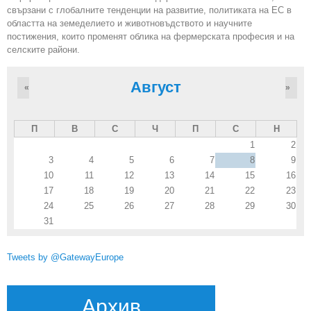
свързани с глобалните тенденции на развитие, политиката на ЕС в
областта на земеделието и животновъдството и научните
постижения, които променят облика на фермерската професия и на
селските райони.
Август
«
»
П
В
С
Ч
П
С
Н
1
2
3
4
5
6
7
8
9
10
11
12
13
14
15
16
17
18
19
20
21
22
23
24
25
26
27
28
29
30
31
Tweets by @GatewayEurope
Архив