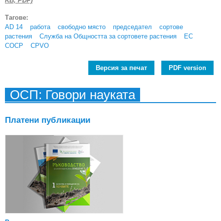
KB, PDF)
Тагове:
AD 14
работа
свободно място
председател
сортове
растения
Служба на Общността за сортовете растения
ЕС
СОСР
CPVO
Версия за печат
PDF version
ОСП: Говори науката
Платени публикации