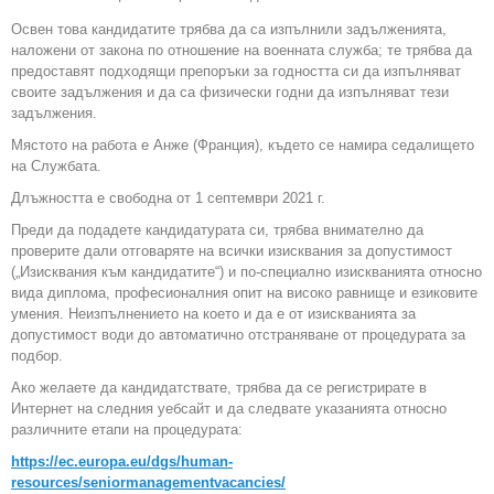
Освен това кандидатите трябва да са изпълнили задълженията,
наложени от закона по отношение на военната служба; те трябва да
предоставят подходящи препоръки за годността си да изпълняват
своите задължения и да са физически годни да изпълняват тези
задължения.
Мястото на работа е Анже (Франция), където се намира седалището
на Службата.
Длъжността е свободна от 1 септември 2021 г.
Преди да подадете кандидатурата си, трябва внимателно да
проверите дали отговаряте на всички изисквания за допустимост
(„Изисквания към кандидатите“) и по-специално изискванията относно
вида диплома, професионалния опит на високо равнище и езиковите
умения. Неизпълнението на което и да е от изискванията за
допустимост води до автоматично отстраняване от процедурата за
подбор.
Ако желаете да кандидатствате, трябва да се регистрирате в
Интернет на следния уебсайт и да следвате указанията относно
различните етапи на процедурата:
https://ec.europa.eu/dgs/human-
resources/seniormanagementvacancies/