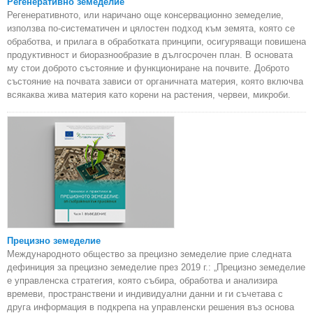
Регенеративно земеделие
Регенеративното, или наричано още консервационно земеделие,
използва по-систематичен и цялостен подход към земята, която се
обработва, и прилага в обработката принципи, осигуряващи повишена
продуктивност и биоразнообразие в дългосрочен план. В основата
му стои доброто състояние и функциониране на почвите. Доброто
състояние на почвата зависи от органичната материя, която включва
всякаква жива материя като корени на растения, червеи, микроби.
Прецизно земеделие
Международното общество за прецизно земеделие прие следната
дефиниция за прецизно земеделие през 2019 г.: „Прецизно земеделие
е управленска стратегия, която събира, обработва и анализира
времеви, пространствени и индивидуални данни и ги съчетава с
друга информация в подкрепа на управленски решения въз основа