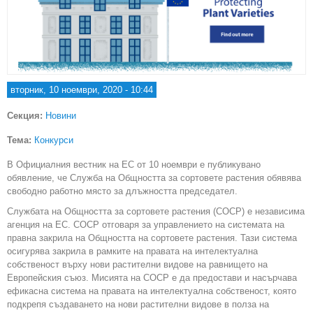
вторник, 10 ноември, 2020 - 10:44
Секция:
Новини
Тема:
Конкурси
В Официалния вестник на ЕС от 10 ноември е публикувано
обявление, че Служба на Общността за сортовете растения обявява
свободно работно място за длъжността председател.
Службата на Общността за сортовете растения (СОСР) е независима
агенция на ЕС. СОСР отговаря за управлението на системата на
правна закрила на Общността на сортовете растения. Тази система
осигурява закрила в рамките на правата на интелектуална
собственост върху нови растителни видове на равнището на
Европейския съюз. Мисията на СОСР е да предостави и насърчава
ефикасна система на правата на интелектуална собственост, която
подкрепя създаването на нови растителни видове в полза на