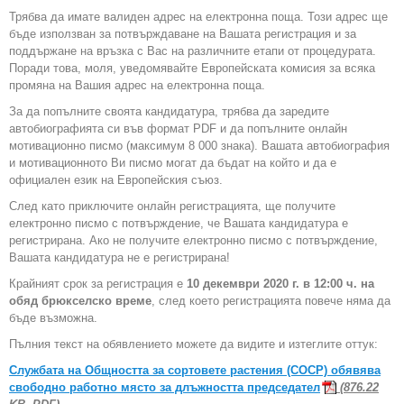
Трябва да имате валиден адрес на електронна поща. Този адрес ще
бъде използван за потвърждаване на Вашата регистрация и за
поддържане на връзка с Вас на различните етапи от процедурата.
Поради това, моля, уведомявайте Европейската комисия за всяка
промяна на Вашия адрес на електронна поща.
За да попълните своята кандидатура, трябва да заредите
автобиографията си във формат PDF и да попълните онлайн
мотивационно писмо (максимум 8 000 знака). Вашата автобиография
и мотивационното Ви писмо могат да бъдат на който и да е
официален език на Европейския съюз.
След като приключите онлайн регистрацията, ще получите
електронно писмо с потвърждение, че Вашата кандидатура е
регистрирана. Ако не получите електронно писмо с потвърждение,
Вашата кандидатура не е регистрирана!
Крайният срок за регистрация е
10 декември 2020 г. в 12:00 ч. на
обяд брюкселско време
, след което регистрацията повече няма да
бъде възможна.
Пълния текст на обявлението можете да видите и изтеглите оттук:
Службата на Общността за сортовете растения (СОСР) обявява
свободно работно място за длъжността председател
(876.22