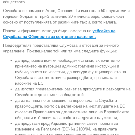
обществото.
Службата се намира в Анже, Франция. Тя има около 50 служители и
годишен бюджет от приблизително 20 милиона евро, финансиран
основно от постъпленията от различните такси, които налага.
Повече информация може да бъде намерена на
уебсайта на
Службата на Общността за сортовете растения.
Председателят представлява Службата и отговаря за нейното
управление. По-специално той или тя има следните функции:
да предприема всички необходими стъпки, включително
приемането на вътрешни административни инструкции и
публикуването на известия, да осигури функционирането на
Службата в съответствие с разпоредбите, правилата и
насоките на ЕС;
да изготвя предварителен разчет за приходите и разходите на
Службата и да изпълнява бюджета ѝ;
да изпълнява по отношение на персонала на Службата
правомощията, които са делегирани на институциите на ЕС
съгласно Правилника за длъжностните лица на Европейските
общности и Условията за работа на другите служители;
да представя пред Административния съвет проекти за
изменение на Регламент (ЕО) № 2100/94, на правилата
относно таксите и на други правила за прилагане или на