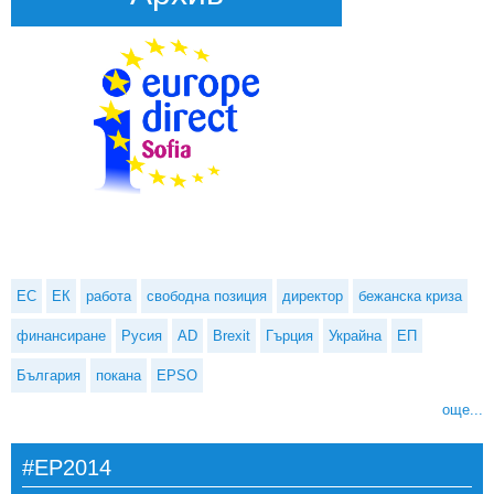
ЕС
ЕК
работа
свободна позиция
директор
бежанска криза
финансиране
Русия
AD
Brexit
Гърция
Украйна
ЕП
България
покана
EPSO
още...
#EP2014