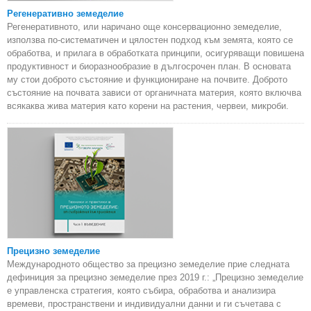
Регенеративно земеделие
Регенеративното, или наричано още консервационно земеделие,
използва по-систематичен и цялостен подход към земята, която се
обработва, и прилага в обработката принципи, осигуряващи повишена
продуктивност и биоразнообразие в дългосрочен план. В основата
му стои доброто състояние и функциониране на почвите. Доброто
състояние на почвата зависи от органичната материя, която включва
всякаква жива материя като корени на растения, червеи, микроби.
Прецизно земеделие
Международното общество за прецизно земеделие прие следната
дефиниция за прецизно земеделие през 2019 г.: „Прецизно земеделие
е управленска стратегия, която събира, обработва и анализира
времеви, пространствени и индивидуални данни и ги съчетава с