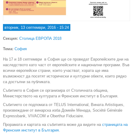
вторник, 13 септември, 2016 - 15:24
Секция:
Столица ЕВРОПА 2018
Тема:
София
На 17 и 18 септември в София ще се проведат Европейските дни на
наследството като част от европейските и национални програми. Във
всички европейски страни, които участват, хората ще има
възможност да посетят исторически и културни обекти, които рядко
са достъпни за публиката.
Събитието в София се организира от Столичната община,
Министерството на културата и Френския институт в България.
Събитието се подпомага от TELUS International, Вината Artistiques,
произвеждани от винарска изба Домейн Менада, Société Générale
Expressbank, VIVACOM и Oberthur Fiduciaire.
Прорамата и картата на събитията може да видите на
страницата на
Френския институт в България.