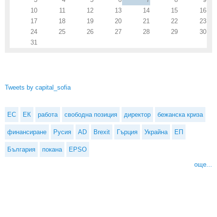
10
11
12
13
14
15
16
17
18
19
20
21
22
23
24
25
26
27
28
29
30
31
Tweets by capital_sofia
ЕС
ЕК
работа
свободна позиция
директор
бежанска криза
финансиране
Русия
AD
Brexit
Гърция
Украйна
ЕП
България
покана
EPSO
още...