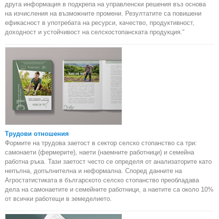
друга информация в подкрепа на управленски решения въз основа
на изчисления на възможните промени. Резултатите са повишени
ефикасност в употребата на ресурси, качество, продуктивност,
доходност и устойчивост на селскостопанската продукция.“
Трудови отношения
Формите на трудова заетост в сектор селско стопанство са три:
самонаети (фермерите), наети (наемните работници) и семейна
работна ръка. Тази заетост често се определя от анализаторите като
непълна, допълнителна и неформална. Според данните на
Агростатистиката в българското селско стопанство преобладава
дела на самонаетите и семейните работници, а наетите са около 10%
от всички работещи в земеделието.