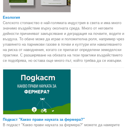
Екология
Селското стопанство е най-голямата индустрия в света и има много
значимо въздействие върху околната среда. Много от неговите
дейности причиняват замърсяване и деградация на почвите, водите и
въздуха. То обаче може да играе и положителна роля, например чрез
улавянето на парникови газове в почви и култури или намаляването
на риска от наводнения, когато се прилагат определени земеделски
практики. С разширяване на обхвата на тези практики въздействието
се подобрява, но остава още много път, който трябва да се извърви.
Подкаст "Какво прави науката за фермера?"
В подкаст "Какво прави науката за фермера?" можете да намерите