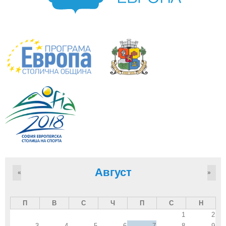
Август
«
»
П
В
С
Ч
П
С
Н
1
2
3
4
5
6
7
8
9