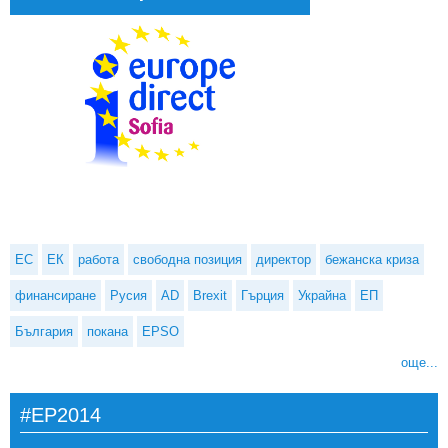
ЕС
ЕК
работа
свободна позиция
директор
бежанска криза
финансиране
Русия
AD
Brexit
Гърция
Украйна
ЕП
България
покана
EPSO
още...
#EP2014