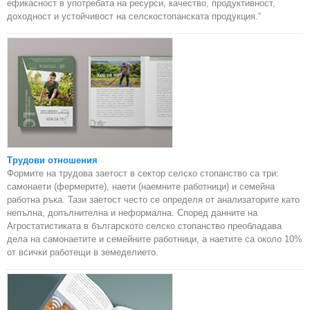
ефикасност в употребата на ресурси, качество, продуктивност,
доходност и устойчивост на селскостопанската продукция.“
Трудови отношения
Формите на трудова заетост в сектор селско стопанство са три:
самонаети (фермерите), наети (наемните работници) и семейна
работна ръка. Тази заетост често се определя от анализаторите като
непълна, допълнителна и неформална. Според данните на
Агростатистиката в българското селско стопанство преобладава
дела на самонаетите и семейните работници, а наетите са около 10%
от всички работещи в земеделието.