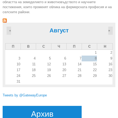
областта на земеделието и животновъдството и научните
постижения, които променят облика на фермерската професия и на
селските райони.
Август
«
»
П
В
С
Ч
П
С
Н
1
2
3
4
5
6
7
8
9
10
11
12
13
14
15
16
17
18
19
20
21
22
23
24
25
26
27
28
29
30
31
Tweets by @GatewayEurope
Архив