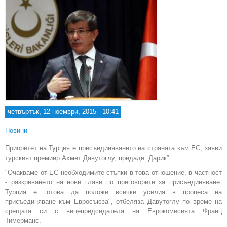
четвъртък, 12 ноември, 2015 - 10:41
Новини
Приоритет на Турция е присъединяването на страната към ЕС, заяви
турският премиер Ахмет Давутоглу, предаде „Дарик”.
"Очакваме от ЕС необходимите стъпки в това отношение, в частност
- разкриването на нови глави по преговорите за присъединяване.
Турция е готова да положи всички усилия в процеса на
присъединяване към Евросъюза", отбеляза Давутоглу по време на
срещата си с вицепредседателя на Еврокомисията Франц
Тимерманс.