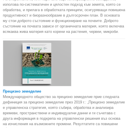
използва по-систематичен и цялостен подход към земята, която се
обработва, и прилага в обработката принципи, осигуряващи повишена
продуктивност и биоразнообразие в дългосрочен план. В основата
му стои доброто състояние и функциониране на почвите. Доброто
състояние на почвата зависи от органичната материя, която включва
всякаква жива материя като корени на растения, червеи, микроби.
Прецизно земеделие
Международното общество за прецизно земеделие прие следната
дефиниция за прецизно земеделие през 2019 г.: „Прецизно земеделие
е управленска стратегия, която събира, обработва и анализира
времеви, пространствени и индивидуални данни и ги съчетава с
друга информация в подкрепа на управленски решения въз основа
на изчисления на възможните промени. Резултатите са повишени