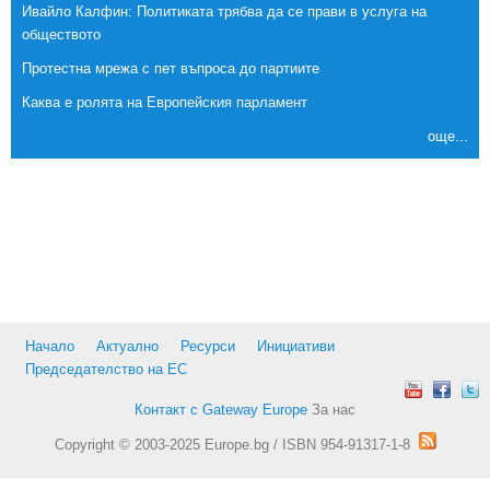
Ивайло Калфин: Политиката трябва да се прави в услуга на
обществото
Протестна мрежа с пет въпроса до партиите
Каква е ролята на Европейския парламент
още...
Начало
Актуално
Ресурси
Инициативи
Председателство на ЕС
Контакт с Gateway Europe
За нас
Copyright © 2003-2025 Europe.bg / ISBN 954-91317-1-8