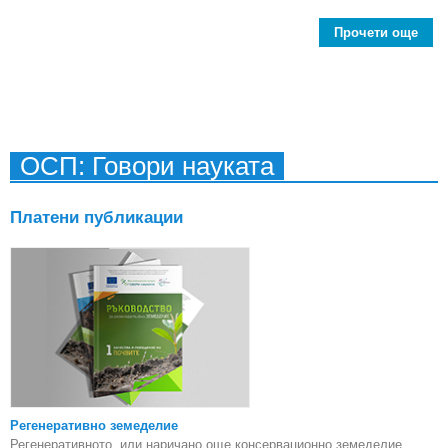
Прочети още
Вл
ЕС 
при
прав
ОСП: Говори науката
Платени публикации
Регенеративно земеделие
Регенеративното, или наричано още консервационно земеделие,