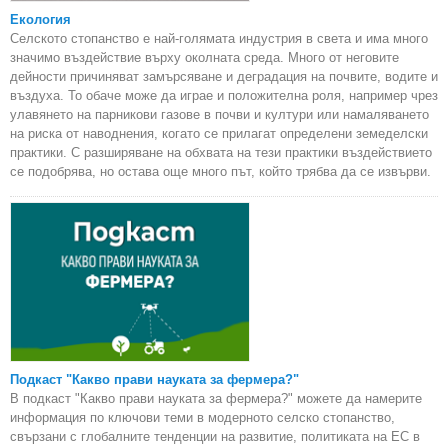
Екология
Селското стопанство е най-голямата индустрия в света и има много
значимо въздействие върху околната среда. Много от неговите
дейности причиняват замърсяване и деградация на почвите, водите и
въздуха. То обаче може да играе и положителна роля, например чрез
улавянето на парникови газове в почви и култури или намаляването
на риска от наводнения, когато се прилагат определени земеделски
практики. С разширяване на обхвата на тези практики въздействието
се подобрява, но остава още много път, който трябва да се извърви.
Подкаст "Какво прави науката за фермера?"
В подкаст "Какво прави науката за фермера?" можете да намерите
информация по ключови теми в модерното селско стопанство,
свързани с глобалните тенденции на развитие, политиката на ЕС в