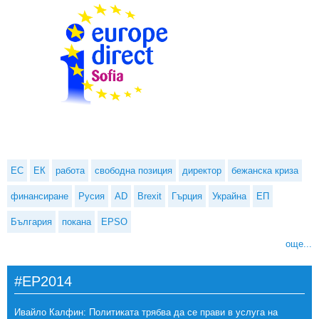
ЕС
ЕК
работа
свободна позиция
директор
бежанска криза
финансиране
Русия
AD
Brexit
Гърция
Украйна
ЕП
България
покана
EPSO
още...
#EP2014
Ивайло Калфин: Политиката трябва да се прави в услуга на