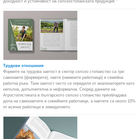
доходност и устойчивост на селскостопанската продукция.“
Трудови отношения
Формите на трудова заетост в сектор селско стопанство са три:
самонаети (фермерите), наети (наемните работници) и семейна
работна ръка. Тази заетост често се определя от анализаторите като
непълна, допълнителна и неформална. Според данните на
Агростатистиката в българското селско стопанство преобладава
дела на самонаетите и семейните работници, а наетите са около 10%
от всички работещи в земеделието.