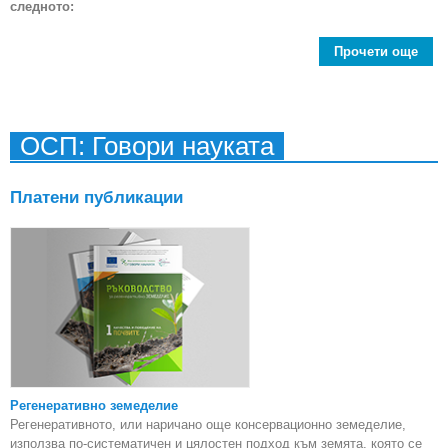
следното:
Прочети още
от
Пред
Евр
ОСП: Говори науката
бан
Платени публикации
Регенеративно земеделие
Регенеративното, или наричано още консервационно земеделие,
използва по-систематичен и цялостен подход към земята, която се