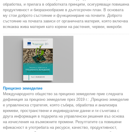
обработва, и прилага в обработката принципи, осигуряващи повишена
продуктивност и биоразнообразие в дългосрочен план. В основата
му стои доброто състояние и функциониране на почвите. Доброто
състояние на почвата зависи от органичната материя, която включва
всякаква жива материя като корени на растения, червеи, микроби.
Прецизно земеделие
Международното общество за прецизно земеделие прие следната
дефиниция за прецизно земеделие през 2019 г.: „Прецизно земеделие
е управленска стратегия, която събира, обработва и анализира
времеви, пространствени и индивидуални данни и ги съчетава с
друга информация в подкрепа на управленски решения въз основа
на изчисления на възможните промени. Резултатите са повишени
ефикасност в употребата на ресурси, качество, продуктивност,