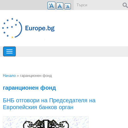
Премини към основното съдържание
Форма за търсене
Начало
» гаранционен фонд
Вие сте тук
гаранционен фонд
БНБ отговори на Председателя на
Европейския банков орган