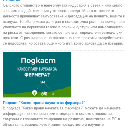
Селското стопанство е най-голямата индустрия в света и има много
значимо въздействие върху околната среда. Много от неговите
дейности причиняват замърсяване и деградация на почвите, водите и
въздуха. То обаче може да играе и положителна роля, например чрез
улавянето на парникови газове в почви и култури или намаляването
на риска от наводнения, когато се прилагат определени земеделски
практики. С разширяване на обхвата на тези практики въздействието
се подобрява, но остава още много път, който трябва да се извърви.
Подкаст "Какво прави науката за фермера?"
В подкаст "Какво прави науката за фермера?" можете да намерите
информация по ключови теми в модерното селско стопанство,
свързани с глобалните тенденции на развитие, политиката на ЕС в
областта на земеделието и животновъдството и научните