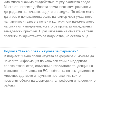
има много значимо въздействие върху околната среда.
Много от неговите дейности причиняват замърсяване и
деградация на почвите, водите и въздуха. То обаче може
да играе и положителна роля, например чрез улавянето
на парникови газове в почви и култури или намаляването
на риска от наводнения, когато се прилагат определени
земеделски практики. С разширяване на обхвата на тези
практики въздействието се подобрява, но остава още
Подкаст "Какво прави науката за фермера?"
В подкаст "Какво прави науката за фермера?" можете да
намерите информация по ключови теми в модерното
селско стопанство, свързани с глобалните тенденции на
развитие, политиката на ЕС в областта на земеделието и
животновъдството и научните постижения, които
променят облика на фермерската професия и на селските
райони.