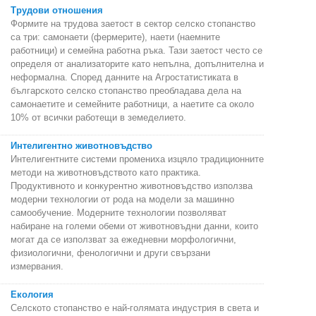
Трудови отношения
Формите на трудова заетост в сектор селско стопанство
са три: самонаети (фермерите), наети (наемните
работници) и семейна работна ръка. Тази заетост често се
определя от анализаторите като непълна, допълнителна и
неформална. Според данните на Агростатистиката в
българското селско стопанство преобладава дела на
самонаетите и семейните работници, а наетите са около
10% от всички работещи в земеделието.
Интелигентно животновъдство
Интелигентните системи промениха изцяло традиционните
методи на животновъдството като практика.
Продуктивното и конкурентно животновъдство използва
модерни технологии от рода на модели за машинно
самообучение. Модерните технологии позволяват
набиране на големи обеми от животновъдни данни, които
могат да се използват за ежедневни морфологични,
физиологични, фенологични и други свързани
измервания.
Екология
Селското стопанство е най-голямата индустрия в света и