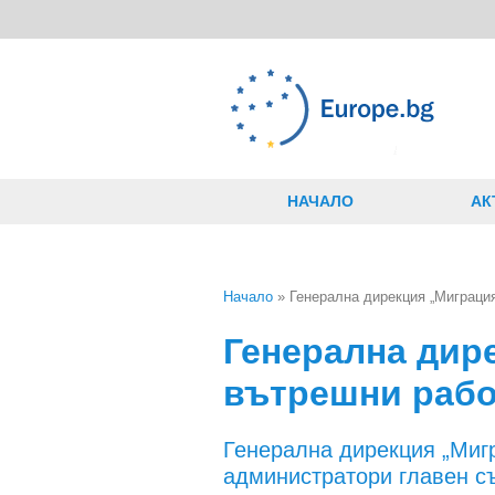
Премини към основното съдържание
НАЧАЛО
АК
Начало
» Генерална дирекция „Миграция
Вие сте тук
Генерална дир
вътрешни рабо
Генерална дирекция „Миг
администратори главен с