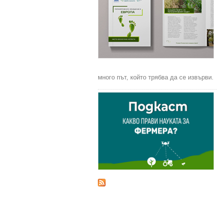
много път, който трябва да се извърви.