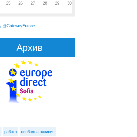
25
26
27
28
29
30
by @GatewayEurope
Архив
лна дирекция „Миграция и вътрешни работи“ търси администратори
главен съветник
работа
свободна позиция