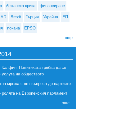
р
бежанска криза
финансиране
AD
Brexit
Гърция
Украйна
ЕП
ия
покана
EPSO
още...
2014
 Калфин: Политиката трябва да се
в услуга на обществото
тна мрежа с пет въпроса до партиите
е ролята на Европейския парламент
още...