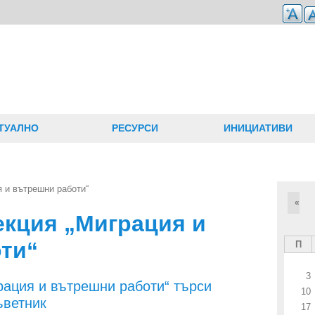
ТУАЛНО
РЕСУРСИ
ИНИЦИАТИВИ
 и вътрешни работи“
«
екция „Миграция и
ти“
П
3
рация и вътрешни работи“ търси
10
ъветник
17