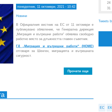
24
понеделник, 11 октомври, 2021 - 10:42
31
Новини
Tweets 
В Официалния вестник на ЕС от 11 октомври е
публикувано обявление, че Генерална дирекция
„Миграция и вътрешни работи“ обявява свободно
работно място за длъжността главен съветник.
ГД „Миграция и вътрешни работи“ (HOME)
отговаря за Шенген, миграцията и вътрешната
сигурност.
Прочети още
about Генера
та
ЕС
ЕК