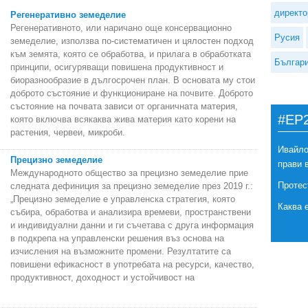
директо
Регенеративно земеделие
Регенеративното, или наричано още консервационно
Русия
земеделие, използва по-систематичен и цялостен подход
към земята, която се обработва, и прилага в обработката
Българ
принципи, осигуряващи повишена продуктивност и
биоразнообразие в дългосрочен план. В основата му стои
доброто състояние и функциониране на почвите. Доброто
състояние на почвата зависи от органичната материя,
#EP
която включва всякаква жива материя като корени на
растения, червеи, микроби.
Ивайло
Прецизно земеделие
прави 
Международното общество за прецизно земеделие прие
Протес
следната дефиниция за прецизно земеделие през 2019 г.:
„Прецизно земеделие е управленска стратегия, която
Каква 
събира, обработва и анализира времеви, пространствени
и индивидуални данни и ги съчетава с друга информация
в подкрепа на управленски решения въз основа на
изчисления на възможните промени. Резултатите са
повишени ефикасност в употребата на ресурси, качество,
продуктивност, доходност и устойчивост на