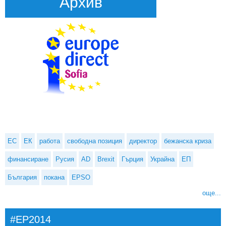
Архив
ЕС
ЕК
работа
свободна позиция
директор
бежанска криза
финансиране
Русия
AD
Brexit
Гърция
Украйна
ЕП
България
покана
EPSO
още...
#EP2014