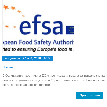
понеделник, 27 май, 2019 - 10:05
Новини
В Официалния вестник на ЕС е публикувана покана за изразяване на
интерес за длъжността „член на Управителния съвет на Европейския
орган за безопасност на храните“.
Прочети още
Евр