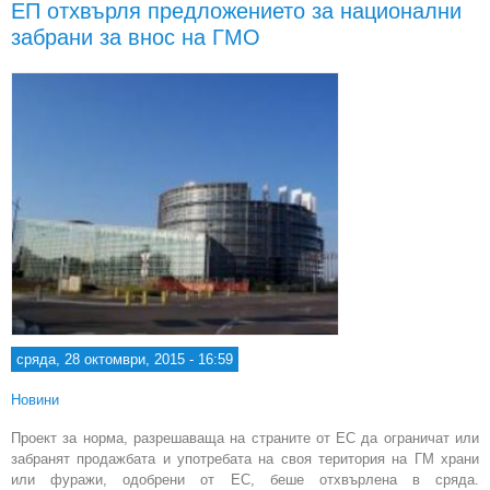
ЕП отхвърля предложението за национални
на
забрани за внос на ГМО
ин
Евр
ин
ин
те
сряда, 28 октомври, 2015 - 16:59
Новини
Проект за норма, разрешаваща на страните от ЕС да ограничат или
забранят продажбата и употребата на своя територия на ГМ храни
или фуражи, одобрени от ЕС, беше отхвърлена в сряда.