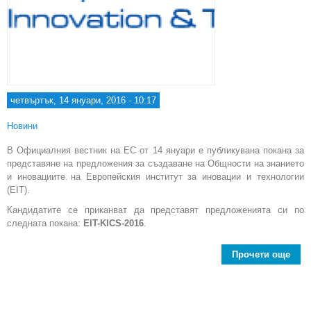
четвъртък, 14 януари, 2016 - 10:17
Новини
В Официалния вестник на ЕС от 14 януари е публикувана покана за
представяне на предложения за създаване на Общности на знанието
и иновациите на Европейския институт за иновации и технологии
(EIT).
Кандидатите се приканват да представят предложенията си по
следната покана:
EIT-KICS-2016
.
Прочети още
abo
пре
за 
на 