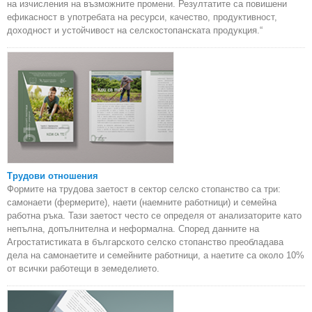
на изчисления на възможните промени. Резултатите са повишени
ефикасност в употребата на ресурси, качество, продуктивност,
доходност и устойчивост на селскостопанската продукция.“
Трудови отношения
Формите на трудова заетост в сектор селско стопанство са три:
самонаети (фермерите), наети (наемните работници) и семейна
работна ръка. Тази заетост често се определя от анализаторите като
непълна, допълнителна и неформална. Според данните на
Агростатистиката в българското селско стопанство преобладава
дела на самонаетите и семейните работници, а наетите са около 10%
от всички работещи в земеделието.