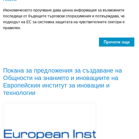
Икономическото проучване дава ценна информация за възможните
последици от бъдещите търговски споразумения и потвърждава, че
подходът на ЕС за системна защитата на чувствителните сектори е
правилен.
Прочети още
ab
въз
Покана за предложения за създаване на
Общности на знанието и иновациите на
Европейския институт за иновации и
технологии
селс