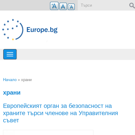
Премини към основното съдържание
Форма за търсене
Начало
» храни
Вие сте тук
храни
Европейският орган за безопасност на
храните търси членове на Управителния
съвет