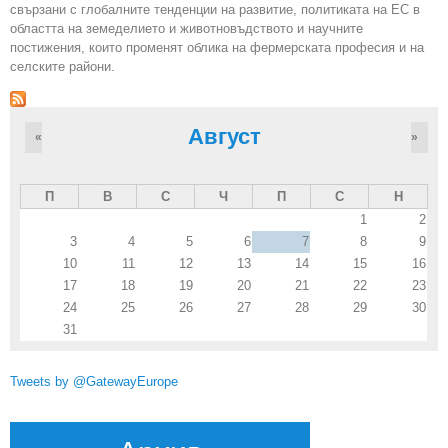
свързани с глобалните тенденции на развитие, политиката на ЕС в
областта на земеделието и животновъдството и научните
постижения, които променят облика на фермерската професия и на
селските райони.
Август
«
»
П
В
С
Ч
П
С
Н
1
2
3
4
5
6
7
8
9
10
11
12
13
14
15
16
17
18
19
20
21
22
23
24
25
26
27
28
29
30
31
Tweets by @GatewayEurope