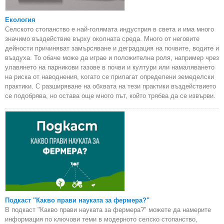
Екология
Селското стопанство е най-голямата индустрия в света и има много
значимо въздействие върху околната среда. Много от неговите
дейности причиняват замърсяване и деградация на почвите, водите и
въздуха. То обаче може да играе и положителна роля, например чрез
улавянето на парникови газове в почви и култури или намаляването
на риска от наводнения, когато се прилагат определени земеделски
практики. С разширяване на обхвата на тези практики въздействието
се подобрява, но остава още много път, който трябва да се извърви.
Подкаст "Какво прави науката за фермера?"
В подкаст "Какво прави науката за фермера?" можете да намерите
информация по ключови теми в модерното селско стопанство,