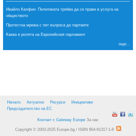
Ивайло Калфин: Политиката трябва да се прави в услуга на
обществото
Протестна мрежа с пет въпроса до партиите
Каква е ролята на Европейския парламент
още...
Начало
Актуално
Ресурси
Инициативи
Председателство на ЕС
Контакт с Gateway Europe
За нас
Copyright © 2003-2025 Europe.bg / ISBN 954-91317-1-8