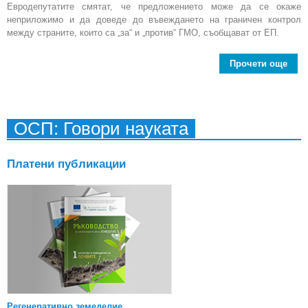
Евродепутатите смятат, че предложението може да се окаже
неприложимо и да доведе до въвеждането на граничен контрол
между страните, които са „за“ и „против“ ГМО, съобщават от ЕП.
Прочети още
пре
за 
ОСП: Говори науката
в
Платени публикации
Регенеративно земеделие