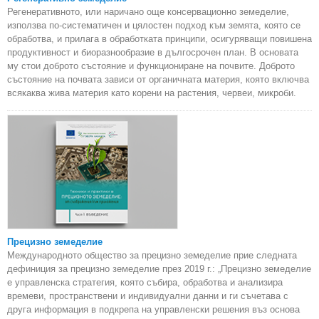
Регенеративното, или наричано още консервационно земеделие,
използва по-систематичен и цялостен подход към земята, която се
обработва, и прилага в обработката принципи, осигуряващи повишена
продуктивност и биоразнообразие в дългосрочен план. В основата
му стои доброто състояние и функциониране на почвите. Доброто
състояние на почвата зависи от органичната материя, която включва
всякаква жива материя като корени на растения, червеи, микроби.
Прецизно земеделие
Международното общество за прецизно земеделие прие следната
дефиниция за прецизно земеделие през 2019 г.: „Прецизно земеделие
е управленска стратегия, която събира, обработва и анализира
времеви, пространствени и индивидуални данни и ги съчетава с
друга информация в подкрепа на управленски решения въз основа