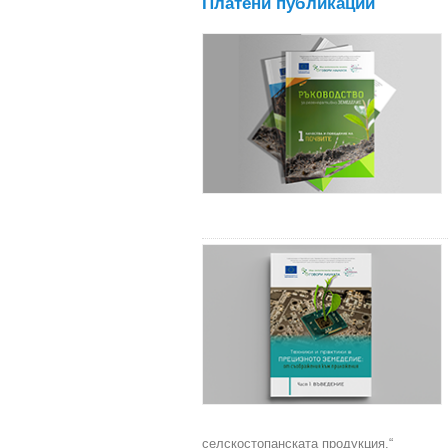
Платени публикации
селскостопанската продукция.“