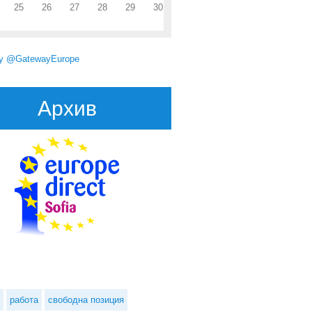
25
26
27
28
29
30
by @GatewayEurope
Архив
ейската служба за подбор на персонал търси експерти в областта на
информационните и комуникационните технологии
работа
свободна позиция