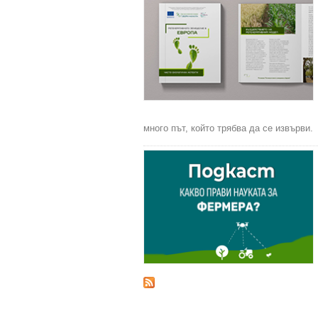
много път, който трябва да се извърви.