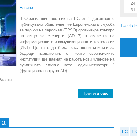
24
Новини
31
В Официалния вестник на ЕС от 1 декември е
публикувано обявление, че Европейската служба
Tweets 
за подбор на персонал (EPSO) организира конкурс
на общо за експерти (AD 7) в областта на
информационните и комуникационните технологии
(ИКТ). Целта е да бъдат съставени списъци за
бъдещи назначения, от които европейските
институции ще наемат на работа нови членове на
публичната служба като „администратори “
(функционална група AD).
бласти:
Прочети още
about Европ
та
ЕС
ЕК