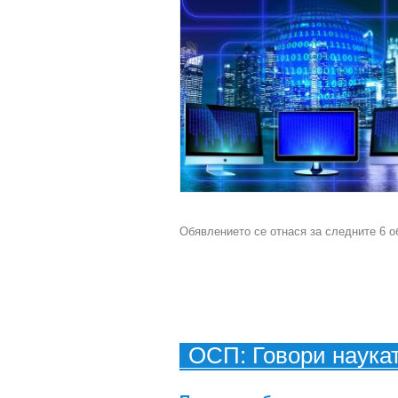
Обявлението се отнася за следните 6 о
ОСП: Говори наука