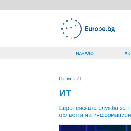
Премини към основното съдържание
НАЧАЛО
АК
Начало
» ИТ
Вие сте тук
ИТ
Европейската служба за п
областта на информацион