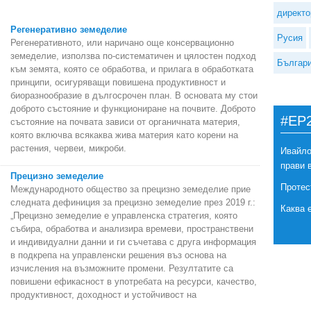
директо
Регенеративно земеделие
Русия
Регенеративното, или наричано още консервационно
земеделие, използва по-систематичен и цялостен подход
Българ
към земята, която се обработва, и прилага в обработката
принципи, осигуряващи повишена продуктивност и
биоразнообразие в дългосрочен план. В основата му стои
доброто състояние и функциониране на почвите. Доброто
#EP
състояние на почвата зависи от органичната материя,
която включва всякаква жива материя като корени на
растения, червеи, микроби.
Ивайло
прави 
Прецизно земеделие
Протес
Международното общество за прецизно земеделие прие
следната дефиниция за прецизно земеделие през 2019 г.:
Каква 
„Прецизно земеделие е управленска стратегия, която
събира, обработва и анализира времеви, пространствени
и индивидуални данни и ги съчетава с друга информация
в подкрепа на управленски решения въз основа на
изчисления на възможните промени. Резултатите са
повишени ефикасност в употребата на ресурси, качество,
продуктивност, доходност и устойчивост на