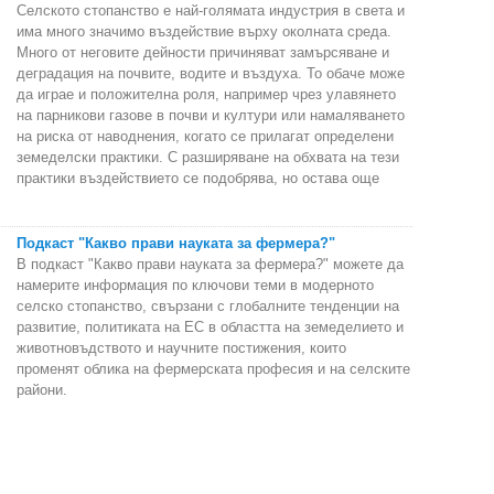
Селското стопанство е най-голямата индустрия в света и
има много значимо въздействие върху околната среда.
Много от неговите дейности причиняват замърсяване и
деградация на почвите, водите и въздуха. То обаче може
да играе и положителна роля, например чрез улавянето
на парникови газове в почви и култури или намаляването
на риска от наводнения, когато се прилагат определени
земеделски практики. С разширяване на обхвата на тези
практики въздействието се подобрява, но остава още
Подкаст "Какво прави науката за фермера?"
В подкаст "Какво прави науката за фермера?" можете да
намерите информация по ключови теми в модерното
селско стопанство, свързани с глобалните тенденции на
развитие, политиката на ЕС в областта на земеделието и
животновъдството и научните постижения, които
променят облика на фермерската професия и на селските
райони.