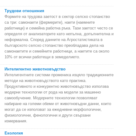
Трудови отношения
Формите на трудова заетост в сектор селско стопанство
са три: самонаети (фермерите), наети (наемните
работници) и семейна работна ръка. Тази заетост често се
определя от анализаторите като непълна, допълнителна и
неформална. Според данните на Агростатистиката в
българското селско стопанство преобладава дела на
самонаетите и семейните работници, а наетите са около
10% от всички работещи в земеделието.
Интелигентно животновъдство
Интелигентните системи промениха изцяло традиционните
методи на животновъдството като практика.
Продуктивното и конкурентно животновъдство използва
модерни технологии от рода на модели за машинно
самообучение. Модерните технологии позволяват
набиране на големи обеми от животновъдни данни, които
могат да се използват за ежедневни морфологични,
физиологични, фенологични и други свързани
измервания.
Екология