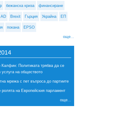
р
бежанска криза
финансиране
AD
Brexit
Гърция
Украйна
ЕП
ия
покана
EPSO
още...
2014
 Калфин: Политиката трябва да се
в услуга на обществото
тна мрежа с пет въпроса до партиите
е ролята на Европейския парламент
още...