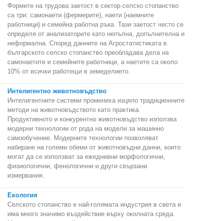
Формите на трудова заетост в сектор селско стопанство
са три: самонаети (фермерите), наети (наемните
работници) и семейна работна ръка. Тази заетост често се
определя от анализаторите като непълна, допълнителна и
неформална. Според данните на Агростатистиката в
българското селско стопанство преобладава дела на
самонаетите и семейните работници, а наетите са около
10% от всички работещи в земеделието.
Интелигентно животновъдство
Интелигентните системи промениха изцяло традиционните
методи на животновъдството като практика.
Продуктивното и конкурентно животновъдство използва
модерни технологии от рода на модели за машинно
самообучение. Модерните технологии позволяват
набиране на големи обеми от животновъдни данни, които
могат да се използват за ежедневни морфологични,
физиологични, фенологични и други свързани
измервания.
Екология
Селското стопанство е най-голямата индустрия в света и
има много значимо въздействие върху околната среда.