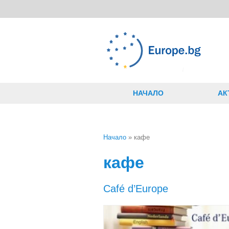
Премини към основното съдържание
НАЧАЛО
АК
Начало
» кафе
Вие сте тук
кафе
Café d’Europe