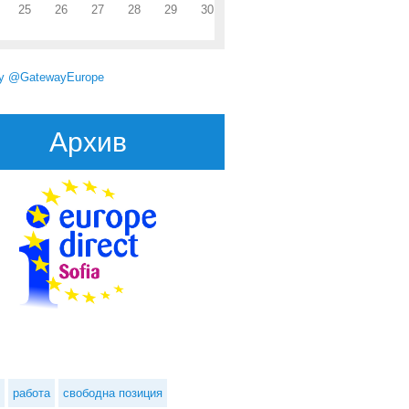
25
26
27
28
29
30
by @GatewayEurope
Архив
urope
работа
свободна позиция