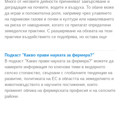
Много от неговите дейности причиняват замърсяване и
деградация на почвите, водите и въздуха. То обаче може
да играе и положителна роля, например чрез улавянето
на парникови газове в почви и култури или намаляването
на риска от наводнения, когато се прилагат определени
земеделски практики. С разширяване на обхвата на тези
практики въздействието се подобрява, но остава още
Подкаст "Какво прави науката за фермера?"
В подкаст "Какво прави науката за фермера?" можете да
намерите информация по ключови теми в модерното
селско стопанство, свързани с глобалните тенденции на
развитие, политиката на ЕС в областта на земеделието и
животновъдството и научните постижения, които
променят облика на фермерската професия и на селските
райони.