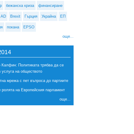
р
бежанска криза
финансиране
AD
Brexit
Гърция
Украйна
ЕП
ия
покана
EPSO
още...
2014
 Калфин: Политиката трябва да се
в услуга на обществото
тна мрежа с пет въпроса до партиите
е ролята на Европейския парламент
още...