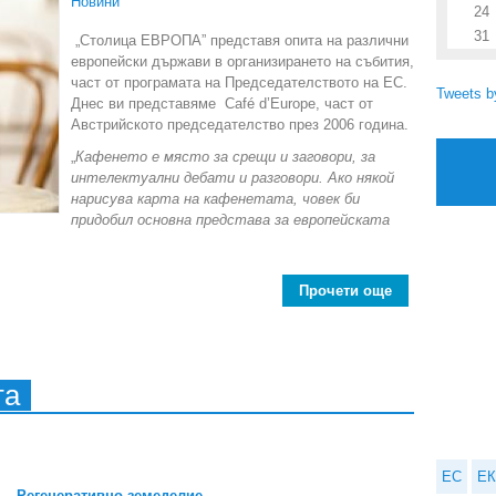
Новини
24
31
„Столица ЕВРОПА” представя опита на различни
европейски държави в организирането на събития,
част от програмата на Председателството на ЕС.
Tweets 
Днес ви представяме Café d’Europe, част от
Австрийското председателство през 2006 година.
„
Кафенето е място за срещи и заговори, за
интелектуални дебати и разговори. Ако някой
нарисува карта на кафенетата, човек би
придобил основна представа за европейската
Прочети още
about Café d’E
та
ЕС
ЕК
Регенеративно земеделие