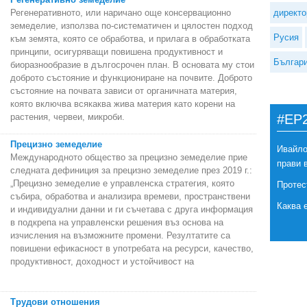
Регенеративното, или наричано още консервационно
директо
земеделие, използва по-систематичен и цялостен подход
Русия
към земята, която се обработва, и прилага в обработката
принципи, осигуряващи повишена продуктивност и
Българ
биоразнообразие в дългосрочен план. В основата му стои
доброто състояние и функциониране на почвите. Доброто
състояние на почвата зависи от органичната материя,
която включва всякаква жива материя като корени на
растения, червеи, микроби.
#EP
Прецизно земеделие
Ивайло
Международното общество за прецизно земеделие прие
прави 
следната дефиниция за прецизно земеделие през 2019 г.:
„Прецизно земеделие е управленска стратегия, която
Протес
събира, обработва и анализира времеви, пространствени
Каква 
и индивидуални данни и ги съчетава с друга информация
в подкрепа на управленски решения въз основа на
изчисления на възможните промени. Резултатите са
повишени ефикасност в употребата на ресурси, качество,
продуктивност, доходност и устойчивост на
Трудови отношения