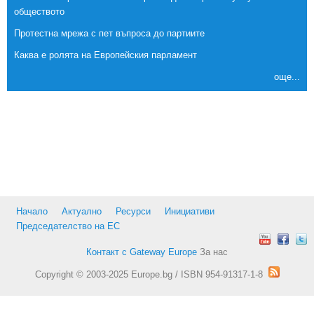
обществото
Протестна мрежа с пет въпроса до партиите
Каква е ролята на Европейския парламент
още...
Начало
Актуално
Ресурси
Инициативи
Председателство на ЕС
Контакт с Gateway Europe
За нас
Copyright © 2003-2025 Europe.bg / ISBN 954-91317-1-8