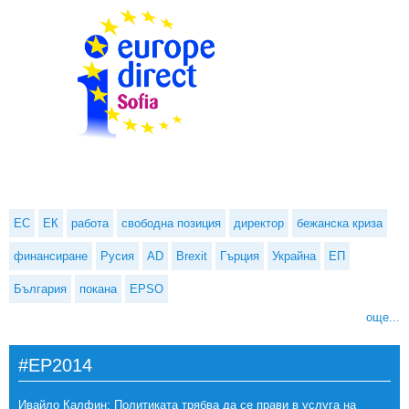
ЕС
ЕК
работа
свободна позиция
директор
бежанска криза
финансиране
Русия
AD
Brexit
Гърция
Украйна
ЕП
България
покана
EPSO
още...
#EP2014
Ивайло Калфин: Политиката трябва да се прави в услуга на