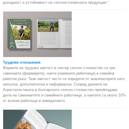
доходност и устойчивост на селскостопанската продукция.“
Трудови отношения
Формите на трудова заетост в сектор селско стопанство са три:
самонаети (фермерите), наети (наемните работници) и семейна
работна ръка. Тази заетост често се определя от анализаторите като
непълна, допълнителна и неформална. Според данните на
Агростатистиката в българското селско стопанство преобладава
дела на самонаетите и семейните работници, а наетите са около 10%
от всички работещи в земеделието.