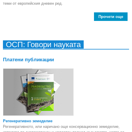
теми от европейския дневен ред.
Прочети още
Оф
п
сл
ОСП: Говори науката
виц
и 
на 
Платени публикации
раб
Регенеративно земеделие
Регенеративното, или наричано още консервационно земеделие,