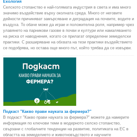
Екология
Селското стопанство е най-голямата индустрия в света и има много
значимо въздействие върху околната среда. Много от неговите
дейности причиняват замърсяване и деградация на почвите, водите и
въздуха. То обаче може да играе и положителна роля, например чрез
улавянето на парникови газове в почви и култури или намаляването
на риска от наводнения, когато се прилагат определени земеделски
практики. С разширяване на обхвата на тези практики въздействието
се подобрява, но остава още много път, който трябва да се извърви.
Подкаст "Какво прави науката за фермера?"
В подкаст "Какво прави науката за фермера?" можете да намерите
информация по ключови теми в модерното селско стопанство,
свързани с глобалните тенденции на развитие, политиката на ЕС в
областта на земеделието и животновъдството и научните