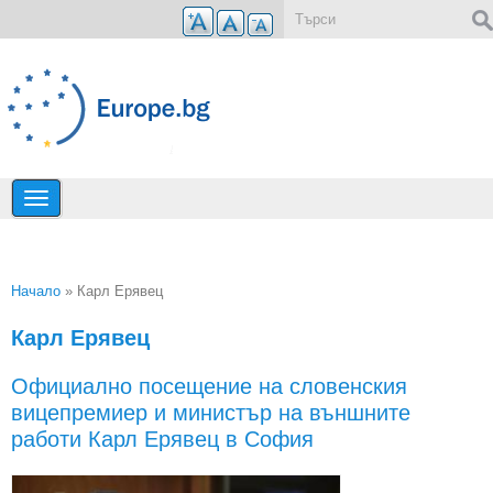
Премини към основното съдържание
Форма за търсене
Начало
» Карл Ерявец
Вие сте тук
Карл Ерявец
Официално посещение на словенския
вицепремиер и министър на външните
работи Карл Ерявец в София