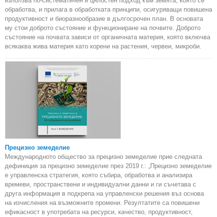
използва по-систематичен и цялостен подход към земята, която се
обработва, и прилага в обработката принципи, осигуряващи повишена
продуктивност и биоразнообразие в дългосрочен план. В основата
му стои доброто състояние и функциониране на почвите. Доброто
състояние на почвата зависи от органичната материя, която включва
всякаква жива материя като корени на растения, червеи, микроби.
Прецизно земеделие
Международното общество за прецизно земеделие прие следната
дефиниция за прецизно земеделие през 2019 г.: „Прецизно земеделие
е управленска стратегия, която събира, обработва и анализира
времеви, пространствени и индивидуални данни и ги съчетава с
друга информация в подкрепа на управленски решения въз основа
на изчисления на възможните промени. Резултатите са повишени
ефикасност в употребата на ресурси, качество, продуктивност,