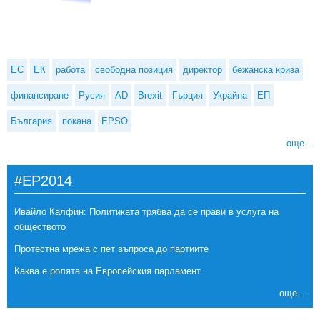
ЕС
ЕК
работа
свободна позиция
директор
бежанска криза
финансиране
Русия
AD
Brexit
Гърция
Украйна
ЕП
България
покана
EPSO
още...
#EP2014
Ивайло Калфин: Политиката трябва да се прави в услуга на
обществото
Протестна мрежа с пет въпроса до партиите
Каква е ролята на Европейския парламент
още...