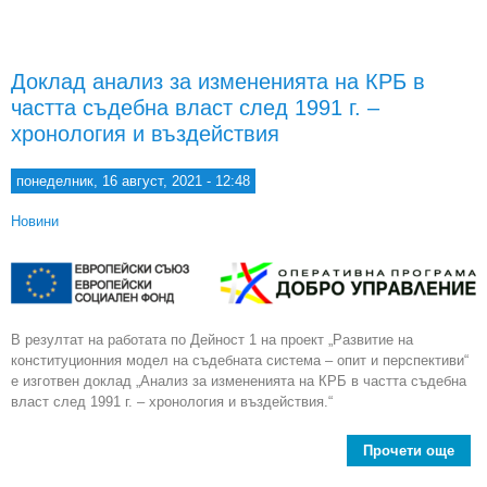
инт
раз
Конс
Доклад анализ за измененията на КРБ в
на 
частта съдебна власт след 1991 г. –
хронология и въздействия
понеделник, 16 август, 2021 - 12:48
Новини
В резултат на работата по Дейност 1 на проект „Развитие на
конституционния модел на съдебната система – опит и перспективи“
е изготвен доклад „Анализ за измененията на КРБ в частта съдебна
власт след 1991 г. – хронология и въздействия.“
Прочети още