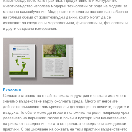
животновъдството като практика. Продуктивното и конкурентно
животновъдство използва модерни технологии от рода на модели за
машинно самообучение. Модерните технологии позволяват набиране
на големи обеми от животновъдни данни, които могат да се
използват за ежедневни морфологични, физиологични, фенологични
и други свързани измервания.
Екология
Селското стопанство е най-голямата индустрия в света и има много
значимо въздействие върху околната среда. Много от неговите
дейности причиняват замърсяване и деградация на почвите, водите и
въздуха. То обаче може да играе и положителна роля, например чрез
улавянето на парникови газове в почви и култури или намаляването
на риска от наводнения, когато се прилагат определени земеделски
практики. С разширяване на обхвата на тези практики въздействието