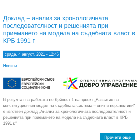
а
изм
Доклад – анализ за хронологичната
последователност и решенията при
вл
приемането на модела на съдебната власт в
КРБ 1991 г
хро
сряда, 4 август, 2021 - 12:46
въз
Новини
В резултат на работата по Дейност 1 на проект „Развитие на
конституционния модел на съдебната система – опит и перспективи“
е изготвен доклад „Анализ за хронологичната последователност и
решенията при приемането на модела на съдебната власт в КРБ
1991 г.“
Прочети още
a