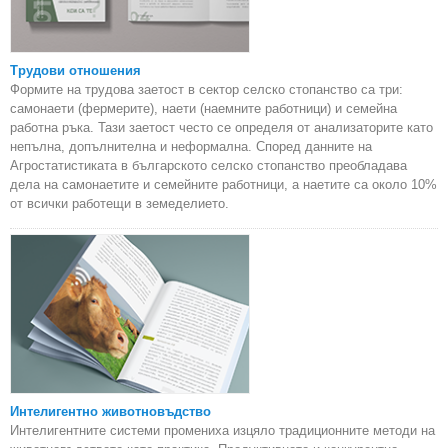
Трудови отношения
Формите на трудова заетост в сектор селско стопанство са три:
самонаети (фермерите), наети (наемните работници) и семейна
работна ръка. Тази заетост често се определя от анализаторите като
непълна, допълнителна и неформална. Според данните на
Агростатистиката в българското селско стопанство преобладава
дела на самонаетите и семейните работници, а наетите са около 10%
от всички работещи в земеделието.
Интелигентно животновъдство
Интелигентните системи промениха изцяло традиционните методи на