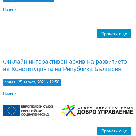
Новини
Прочети още
abo
– П
МОД
Он-лайн интерактивен архив на развитието
Д
на Конституцията на Република България
ЕВР
сряда, 25 август, 2021 - 12:50
Новини
Прочети още
abo