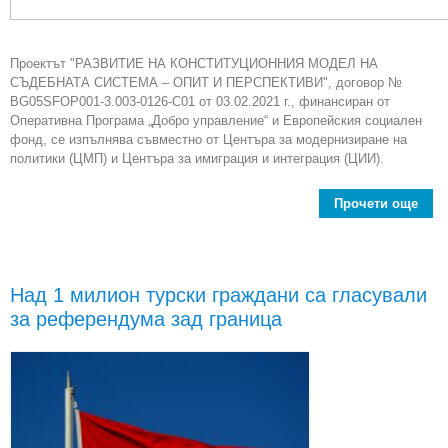
Проектът "РАЗВИТИЕ НА КОНСТИТУЦИОННИЯ МОДЕЛ НА
СЪДЕБНАТА СИСТЕМА – ОПИТ И ПЕРСПЕКТИВИ", договор №
BG05SFOP001-3.003-0126-С01 от 03.02.2021 г., финансиран от
Оперативна Програма „Добро управление“ и Европейския социален
фонд, се изпълнява съвместно от Центъра за модернизиране на
политики (ЦМП) и Центъра за имиграция и интеграция (ЦИИ).
Прочети още
пр
КОН
Над 1 милион турски граждани са гласували
за референдума зад граница
СИС