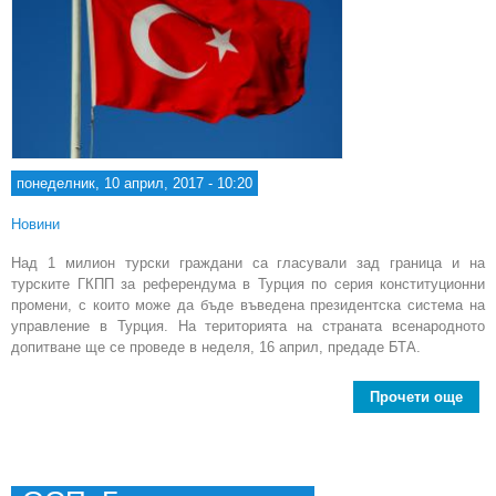
понеделник, 10 април, 2017 - 10:20
Новини
Над 1 милион турски граждани са гласували зад граница и на
турските ГКПП за референдума в Турция по серия конституционни
промени, с които може да бъде въведена президентска система на
управление в Турция. На територията на страната всенародното
допитване ще се проведе в неделя, 16 април, предаде БТА.
Прочети още
ab
гр
гла