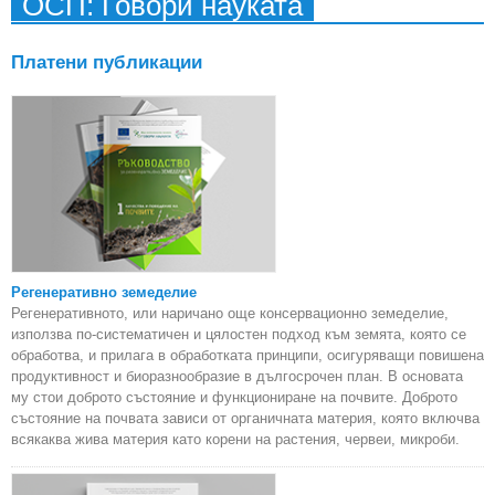
ОСП: Говори науката
реф
за
Платени публикации
Регенеративно земеделие
Регенеративното, или наричано още консервационно земеделие,
използва по-систематичен и цялостен подход към земята, която се
обработва, и прилага в обработката принципи, осигуряващи повишена
продуктивност и биоразнообразие в дългосрочен план. В основата
му стои доброто състояние и функциониране на почвите. Доброто
състояние на почвата зависи от органичната материя, която включва
всякаква жива материя като корени на растения, червеи, микроби.