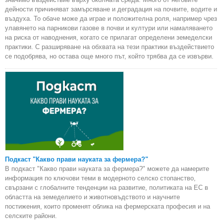
дейности причиняват замърсяване и деградация на почвите, водите и
въздуха. То обаче може да играе и положителна роля, например чрез
улавянето на парникови газове в почви и култури или намаляването
на риска от наводнения, когато се прилагат определени земеделски
практики. С разширяване на обхвата на тези практики въздействието
се подобрява, но остава още много път, който трябва да се извърви.
Подкаст "Какво прави науката за фермера?"
В подкаст "Какво прави науката за фермера?" можете да намерите
информация по ключови теми в модерното селско стопанство,
свързани с глобалните тенденции на развитие, политиката на ЕС в
областта на земеделието и животновъдството и научните
постижения, които променят облика на фермерската професия и на
селските райони.