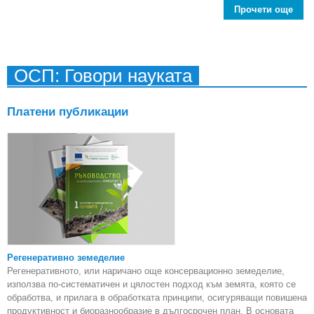
Прочети още
abo
сев
ОСП: Говори науката
Платени публикации
Регенеративно земеделие
Регенеративното, или наричано още консервационно земеделие,
използва по-систематичен и цялостен подход към земята, която се
обработва, и прилага в обработката принципи, осигуряващи повишена
продуктивност и биоразнообразие в дългосрочен план. В основата