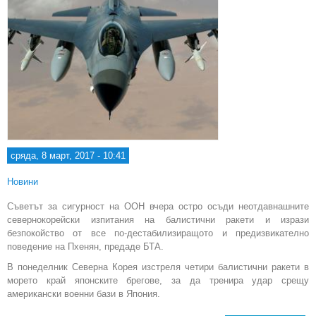
сряда, 8 март, 2017 - 10:41
Новини
Съветът за сигурност на ООН вчера остро осъди неотдавнашните
севернокорейски изпитания на балистични ракети и изрази
безпокойство от все по-дестабилизиращото и предизвикателно
поведение на Пхенян, предаде БТА.
В понеделник Северна Корея изстреля четири балистични ракети в
морето край японските брегове, за да тренира удар срещу
американски военни бази в Япония.