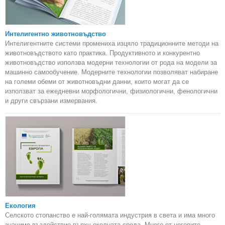
Интелигентно животновъдство
Интелигентните системи промениха изцяло традиционните методи на
животновъдството като практика. Продуктивното и конкурентно
животновъдство използва модерни технологии от рода на модели за
машинно самообучение. Модерните технологии позволяват набиране
на големи обеми от животновъдни данни, които могат да се
използват за ежедневни морфологични, физиологични, фенологични
и други свързани измервания.
Екология
Селското стопанство е най-голямата индустрия в света и има много
значимо въздействие върху околната среда. Много от неговите