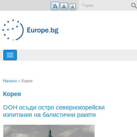
Премини към основното съдържание
Форма за търсене
Начало
» Корея
Вие сте тук
Корея
ООН осъди остро севернокорейски
изпитания на балистични ракети