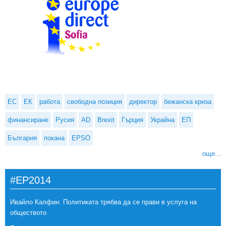
ЕС
ЕК
работа
свободна позиция
директор
бежанска криза
финансиране
Русия
AD
Brexit
Гърция
Украйна
ЕП
България
покана
EPSO
още...
#EP2014
Ивайло Калфин: Политиката трябва да се прави в услуга на
обществото