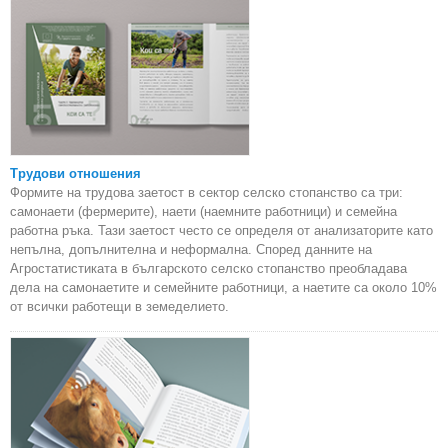
Трудови отношения
Формите на трудова заетост в сектор селско стопанство са три:
самонаети (фермерите), наети (наемните работници) и семейна
работна ръка. Тази заетост често се определя от анализаторите като
непълна, допълнителна и неформална. Според данните на
Агростатистиката в българското селско стопанство преобладава
дела на самонаетите и семейните работници, а наетите са около 10%
от всички работещи в земеделието.