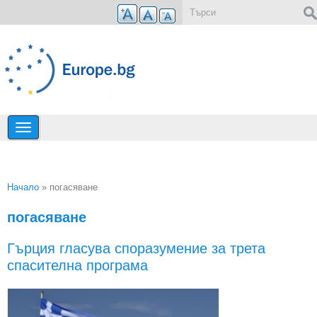
Премини към основното съдържание
Форма за търсене
Начало
» погасяване
Вие сте тук
погасяване
Гърция гласува споразумение за трета
спасителна програма