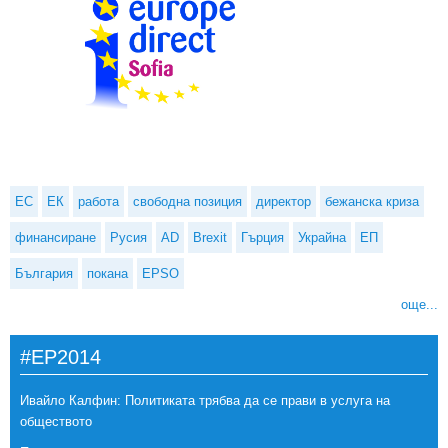
ЕС
ЕК
работа
свободна позиция
директор
бежанска криза
финансиране
Русия
AD
Brexit
Гърция
Украйна
ЕП
България
покана
EPSO
още...
#EP2014
Ивайло Калфин: Политиката трябва да се прави в услуга на
обществото