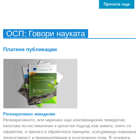
Прочети още
abo
спо
с
ОСП: Говори науката
Платени публикации
Регенеративно земеделие
Регенеративното, или наричано още консервационно земеделие,
използва по-систематичен и цялостен подход към земята, която се
обработва, и прилага в обработката принципи, осигуряващи повишена
продуктивност и биоразнообразие в дългосрочен план. В основата