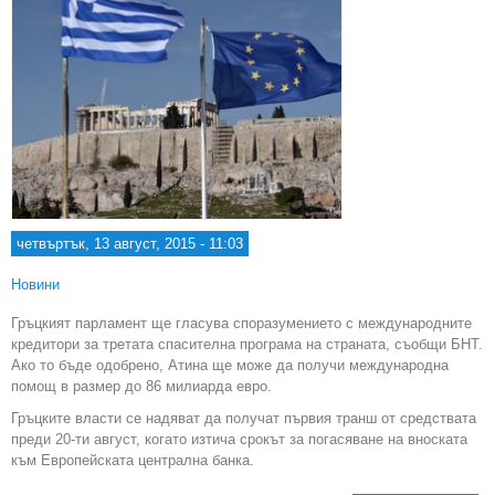
четвъртък, 13 август, 2015 - 11:03
Новини
Гръцкият парламент ще гласува споразумението с международните
кредитори за третата спасителна програма на страната, съобщи БНТ.
Ако то бъде одобрено, Атина ще може да получи международна
помощ в размер до 86 милиарда евро.
Гръцките власти се надяват да получат първия транш от средствата
преди 20-ти август, когато изтича срокът за погасяване на вноската
към Европейската централна банка.