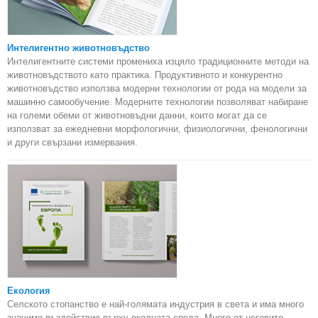
Интелигентно животновъдство
Интелигентните системи промениха изцяло традиционните методи на
животновъдството като практика. Продуктивното и конкурентно
животновъдство използва модерни технологии от рода на модели за
машинно самообучение. Модерните технологии позволяват набиране
на големи обеми от животновъдни данни, които могат да се
използват за ежедневни морфологични, физиологични, фенологични
и други свързани измервания.
Екология
Селското стопанство е най-голямата индустрия в света и има много
значимо въздействие върху околната среда. Много от неговите