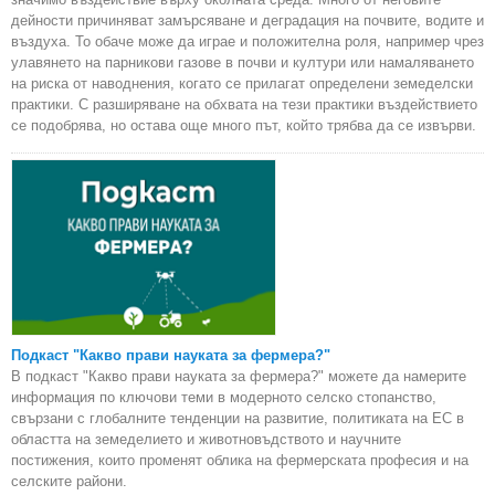
дейности причиняват замърсяване и деградация на почвите, водите и
въздуха. То обаче може да играе и положителна роля, например чрез
улавянето на парникови газове в почви и култури или намаляването
на риска от наводнения, когато се прилагат определени земеделски
практики. С разширяване на обхвата на тези практики въздействието
се подобрява, но остава още много път, който трябва да се извърви.
Подкаст "Какво прави науката за фермера?"
В подкаст "Какво прави науката за фермера?" можете да намерите
информация по ключови теми в модерното селско стопанство,
свързани с глобалните тенденции на развитие, политиката на ЕС в
областта на земеделието и животновъдството и научните
постижения, които променят облика на фермерската професия и на
селските райони.