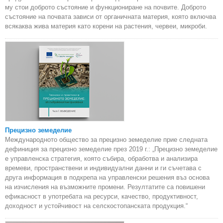
му стои доброто състояние и функциониране на почвите. Доброто
състояние на почвата зависи от органичната материя, която включва
всякаква жива материя като корени на растения, червеи, микроби.
Прецизно земеделие
Международното общество за прецизно земеделие прие следната
дефиниция за прецизно земеделие през 2019 г.: „Прецизно земеделие
е управленска стратегия, която събира, обработва и анализира
времеви, пространствени и индивидуални данни и ги съчетава с
друга информация в подкрепа на управленски решения въз основа
на изчисления на възможните промени. Резултатите са повишени
ефикасност в употребата на ресурси, качество, продуктивност,
доходност и устойчивост на селскостопанската продукция.“