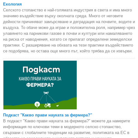
Екология
Селското стопанство е най-голямата индустрия в света и има много
значимо въздействие върху околната среда. Много от неговите
дейности причиняват замърсяване и деградация на почвите, водите и
въздуха. То обаче може да играе и положителна роля, например чрез
улавянето на парникови газове в почви и култури или намаляването
на риска от наводнения, когато се прилагат определени земеделски
практики. С разширяване на обхвата на тези практики въздействието
се подобрява, но остава още много път, който трябва да се извърви.
Подкаст "Какво прави науката за фермера?"
В подкаст "Какво прави науката за фермера?" можете да намерите
информация по ключови теми в модерното селско стопанство,
свързани с глобалните тенденции на развитие, политиката на ЕС в