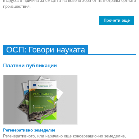
въздуха е причина за смъртта на повече хора от пътнотранспортните
произшествия.
Прочети още
abo
за
с
Бел
ОСП: Говори науката
Бъл
в
Платени публикации
з
ло
кач
въ
Регенеративно земеделие
Регенеративното, или наричано още консервационно земеделие,