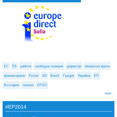
ЕС
ЕК
работа
свободна позиция
директор
бежанска криза
финансиране
Русия
AD
Brexit
Гърция
Украйна
ЕП
България
покана
EPSO
още...
#EP2014