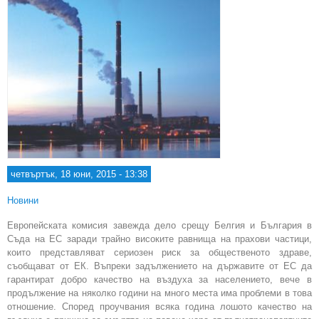
четвъртък, 18 юни, 2015 - 13:38
Новини
Европейската комисия завежда дело срещу Белгия и България в
Съда на ЕС заради трайно високите равнища на прахови частици,
които представляват сериозен риск за общественото здраве,
съобщават от ЕК. Въпреки задължението на държавите от ЕС да
гарантират добро качество на въздуха за населението, вече в
продължение на няколко години на много места има проблеми в това
отношение. Според проучвания всяка година лошото качество на