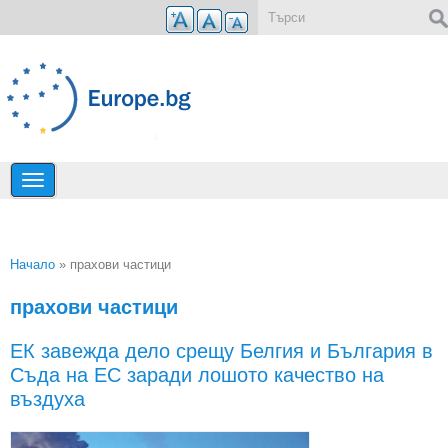
Премини към основното съдържание
Форма за търсене
Начало
» прахови частици
Вие сте тук
прахови частици
ЕК завежда дело срещу Белгия и България в
Съда на ЕС заради лошото качество на
въздуха