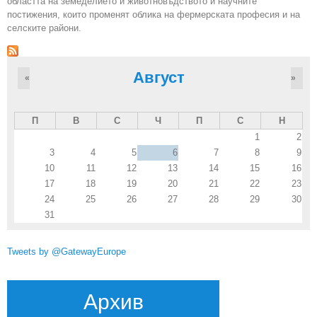
областта на земеделието и животновъдството и научните
постижения, които променят облика на фермерската професия и на
селските райони.
Август
«
»
П
В
С
Ч
П
С
Н
1
2
3
4
5
6
7
8
9
10
11
12
13
14
15
16
17
18
19
20
21
22
23
24
25
26
27
28
29
30
31
Tweets by @GatewayEurope
Архив