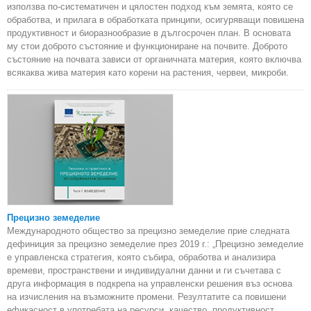
използва по-систематичен и цялостен подход към земята, която се
обработва, и прилага в обработката принципи, осигуряващи повишена
продуктивност и биоразнообразие в дългосрочен план. В основата
му стои доброто състояние и функциониране на почвите. Доброто
състояние на почвата зависи от органичната материя, която включва
всякаква жива материя като корени на растения, червеи, микроби.
Прецизно земеделие
Международното общество за прецизно земеделие прие следната
дефиниция за прецизно земеделие през 2019 г.: „Прецизно земеделие
е управленска стратегия, която събира, обработва и анализира
времеви, пространствени и индивидуални данни и ги съчетава с
друга информация в подкрепа на управленски решения въз основа
на изчисления на възможните промени. Резултатите са повишени
ефикасност в употребата на ресурси, качество, продуктивност,