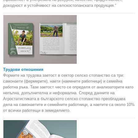
доходност и устойчивост на селскостопанската продукция.“
Трудови отношения
Формите на трудова заетост в сектор селско стопанство са три:
самонаети (фермерите), наети (наемните работници) и семейна
работна ръка. Тази заетост често се определя от анализаторите като
непълна, допълнителна и неформална. Според данните на
Агростатистиката в българското селско стопанство преобладава
дела на самонаетите и семейните работници, а наетите са около 10%
от всички работещи в земеделието.