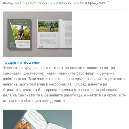
доходност и устойчивост на селскостопанската продукция.“
Трудови отношения
Формите на трудова заетост в сектор селско стопанство са три:
самонаети (фермерите), наети (наемните работници) и семейна
работна ръка. Тази заетост често се определя от анализаторите като
непълна, допълнителна и неформална. Според данните на
Агростатистиката в българското селско стопанство преобладава
дела на самонаетите и семейните работници, а наетите са около 10%
от всички работещи в земеделието.