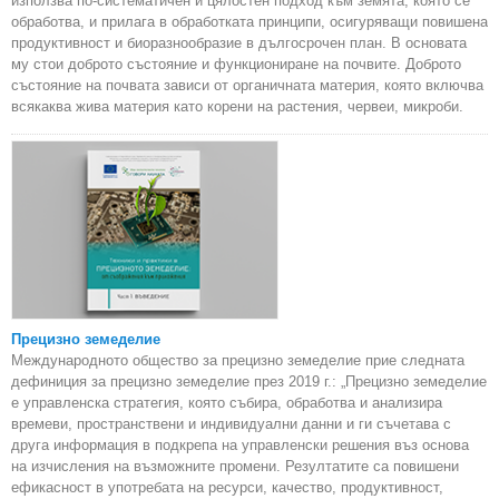
използва по-систематичен и цялостен подход към земята, която се
обработва, и прилага в обработката принципи, осигуряващи повишена
продуктивност и биоразнообразие в дългосрочен план. В основата
му стои доброто състояние и функциониране на почвите. Доброто
състояние на почвата зависи от органичната материя, която включва
всякаква жива материя като корени на растения, червеи, микроби.
Прецизно земеделие
Международното общество за прецизно земеделие прие следната
дефиниция за прецизно земеделие през 2019 г.: „Прецизно земеделие
е управленска стратегия, която събира, обработва и анализира
времеви, пространствени и индивидуални данни и ги съчетава с
друга информация в подкрепа на управленски решения въз основа
на изчисления на възможните промени. Резултатите са повишени
ефикасност в употребата на ресурси, качество, продуктивност,