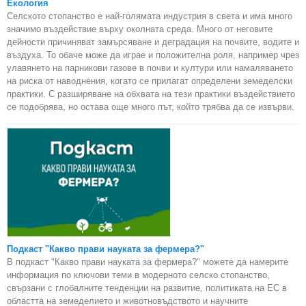
Екология
Селското стопанство е най-голямата индустрия в света и има много
значимо въздействие върху околната среда. Много от неговите
дейности причиняват замърсяване и деградация на почвите, водите и
въздуха. То обаче може да играе и положителна роля, например чрез
улавянето на парникови газове в почви и култури или намаляването
на риска от наводнения, когато се прилагат определени земеделски
практики. С разширяване на обхвата на тези практики въздействието
се подобрява, но остава още много път, който трябва да се извърви.
Подкаст "Какво прави науката за фермера?"
В подкаст "Какво прави науката за фермера?" можете да намерите
информация по ключови теми в модерното селско стопанство,
свързани с глобалните тенденции на развитие, политиката на ЕС в
областта на земеделието и животновъдството и научните