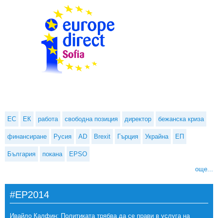
ЕС
ЕК
работа
свободна позиция
директор
бежанска криза
финансиране
Русия
AD
Brexit
Гърция
Украйна
ЕП
България
покана
EPSO
още...
#EP2014
Ивайло Калфин: Политиката трябва да се прави в услуга на