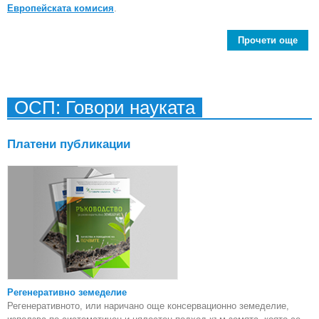
Европейската комисия
.
Прочети още
св
ОСП: Говори науката
Пред
Платени публикации
Регенеративно земеделие
Регенеративното, или наричано още консервационно земеделие,