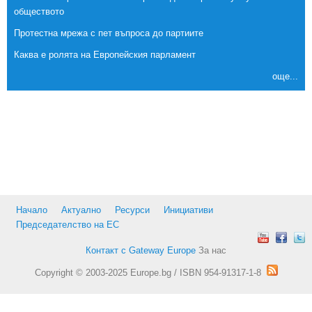
обществото
Протестна мрежа с пет въпроса до партиите
Каква е ролята на Европейския парламент
още...
Начало
Актуално
Ресурси
Инициативи
Председателство на ЕС
Контакт с Gateway Europe
За нас
Copyright © 2003-2025 Europe.bg / ISBN 954-91317-1-8