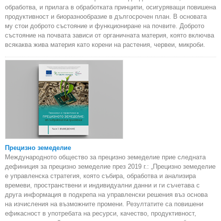
обработва, и прилага в обработката принципи, осигуряващи повишена
продуктивност и биоразнообразие в дългосрочен план. В основата
му стои доброто състояние и функциониране на почвите. Доброто
състояние на почвата зависи от органичната материя, която включва
всякаква жива материя като корени на растения, червеи, микроби.
Прецизно земеделие
Международното общество за прецизно земеделие прие следната
дефиниция за прецизно земеделие през 2019 г.: „Прецизно земеделие
е управленска стратегия, която събира, обработва и анализира
времеви, пространствени и индивидуални данни и ги съчетава с
друга информация в подкрепа на управленски решения въз основа
на изчисления на възможните промени. Резултатите са повишени
ефикасност в употребата на ресурси, качество, продуктивност,