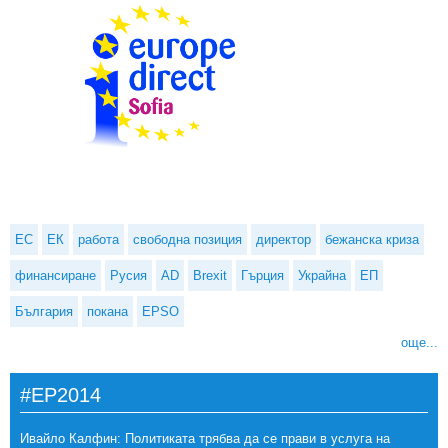
ЕС
ЕК
работа
свободна позиция
директор
бежанска криза
финансиране
Русия
AD
Brexit
Гърция
Украйна
ЕП
България
покана
EPSO
още...
#EP2014
Ивайло Калфин: Политиката трябва да се прави в услуга на