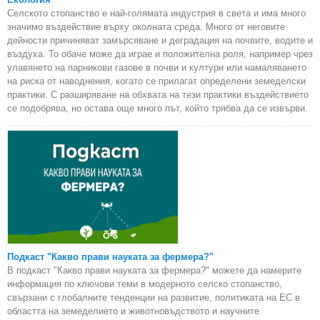
Селското стопанство е най-голямата индустрия в света и има много
значимо въздействие върху околната среда. Много от неговите
дейности причиняват замърсяване и деградация на почвите, водите и
въздуха. То обаче може да играе и положителна роля, например чрез
улавянето на парникови газове в почви и култури или намаляването
на риска от наводнения, когато се прилагат определени земеделски
практики. С разширяване на обхвата на тези практики въздействието
се подобрява, но остава още много път, който трябва да се извърви.
Подкаст "Какво прави науката за фермера?"
В подкаст "Какво прави науката за фермера?" можете да намерите
информация по ключови теми в модерното селско стопанство,
свързани с глобалните тенденции на развитие, политиката на ЕС в
областта на земеделието и животновъдството и научните