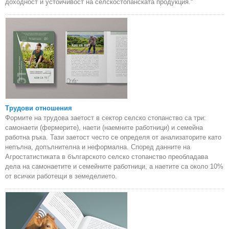
доходност и устойчивост на селскостопанската продукция.“
Трудови отношения
Формите на трудова заетост в сектор селско стопанство са три:
самонаети (фермерите), наети (наемните работници) и семейна
работна ръка. Тази заетост често се определя от анализаторите като
непълна, допълнителна и неформална. Според данните на
Агростатистиката в българското селско стопанство преобладава
дела на самонаетите и семейните работници, а наетите са около 10%
от всички работещи в земеделието.