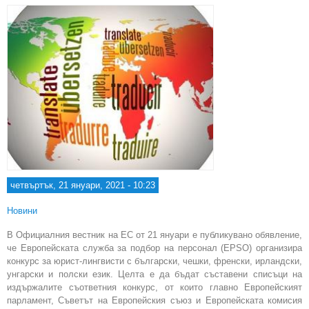
четвъртък, 21 януари, 2021 - 10:23
Новини
В Официалния вестник на ЕС от 21 януари е публикувано обявление,
че Европейската служба за подбор на персонал (EPSO) организира
конкурс за юрист-лингвисти с български, чешки, френски, ирландски,
унгарски и полски език. Целта е да бъдат съставени списъци на
издържалите съответния конкурс, от които главно Европейският
парламент, Съветът на Европейския съюз и Европейската комисия