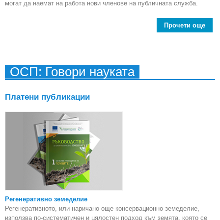
могат да наемат на работа нови членове на публичната служба.
Прочети още
Евро
ОСП: Говори науката
тър
ли
б
Платени публикации
и
у
по
Регенеративно земеделие
Регенеративното, или наричано още консервационно земеделие,
използва по-систематичен и цялостен подход към земята, която се