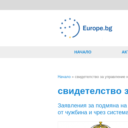
Премини към основното съдържание
НАЧАЛО
АК
Начало
» свидетелство за управление 
Вие сте тук
свидетелство 
Заявления за подмяна на
от чужбина и чрез систем