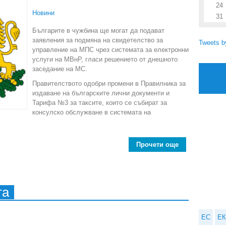
24
Новини
31
Българите в чужбина ще могат да подават
заявления за подмяна на свидетелство за
Tweets 
управление на МПС чрез системата за електронни
услуги на МВнР, гласи решението от днешното
заседание на МС.
Правителството одобри промени в Правилника за
издаване на българските лични документи и
Тарифа №3 за таксите, които се събират за
консулско обслужване в системата на
Прочети още
about Заявле
та
ЕС
ЕК