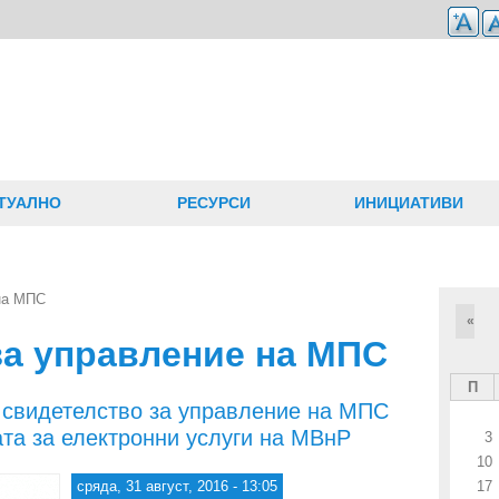
ТУАЛНО
РЕСУРСИ
ИНИЦИАТИВИ
на МПС
«
за управление на МПС
П
 свидетелство за управление на МПС
ата за електронни услуги на МВнР
3
10
сряда, 31 август, 2016 - 13:05
17