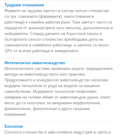
Трудови отношения
Формите на трудова заетост в сектор селско стопанство
са три: самонаети (фермерите), наети (наемните
работници) и семейна работна ръка. Тази заетост често се
определя от анализаторите като непълна, допълнителна и
неформална. Според данните на Агростатистиката в
българското селско стопанство преобладава дела на
самонаетите и семейните работници, а наетите са около
10% от всички работещи в земеделието.
Интелигентно животновъдство
Интелигентните системи промениха изцяло традиционните
методи на животновъдството като практика.
Продуктивното и конкурентно животновъдство използва
модерни технологии от рода на модели за машинно
самообучение. Модерните технологии позволяват
набиране на големи обеми от животновъдни данни, които
могат да се използват за ежедневни морфологични,
физиологични, фенологични и други свързани
измервания.
Екология
Селското стопанство е най-голямата индустрия в света и