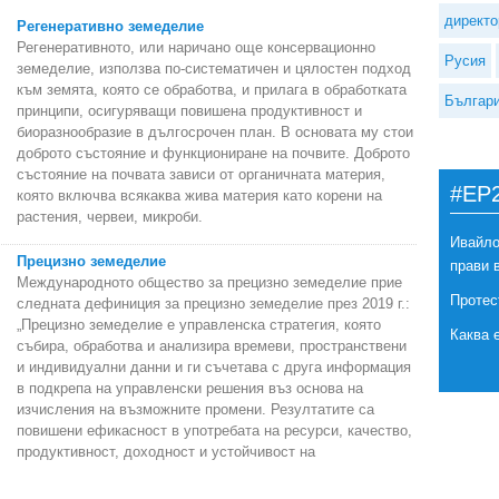
директо
Регенеративно земеделие
Регенеративното, или наричано още консервационно
Русия
земеделие, използва по-систематичен и цялостен подход
към земята, която се обработва, и прилага в обработката
Българ
принципи, осигуряващи повишена продуктивност и
биоразнообразие в дългосрочен план. В основата му стои
доброто състояние и функциониране на почвите. Доброто
състояние на почвата зависи от органичната материя,
#EP
която включва всякаква жива материя като корени на
растения, червеи, микроби.
Ивайло
Прецизно земеделие
прави 
Международното общество за прецизно земеделие прие
Протес
следната дефиниция за прецизно земеделие през 2019 г.:
„Прецизно земеделие е управленска стратегия, която
Каква 
събира, обработва и анализира времеви, пространствени
и индивидуални данни и ги съчетава с друга информация
в подкрепа на управленски решения въз основа на
изчисления на възможните промени. Резултатите са
повишени ефикасност в употребата на ресурси, качество,
продуктивност, доходност и устойчивост на