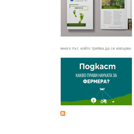
много път, който трябва да се извърви.