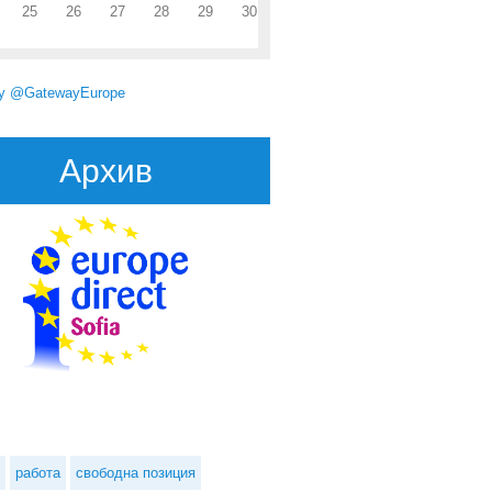
25
26
27
28
29
30
by @GatewayEurope
Архив
ния за подмяна на свидетелство за управление на МПС от чужбина и
чрез системата за електронни услуги на МВнР
работа
свободна позиция