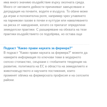
има много значимо въздействие върху околната среда.
Много от неговите дейности причиняват замърсяване и
деградация на почвите, водите и въздуха. То обаче може
да играе и положителна роля, например чрез улавянето
на парникови газове в почви и култури или намаляването
на риска от наводнения, когато се прилагат определени
земеделски практики. С разширяване на обхвата на тези
практики въздействието се подобрява, но остава още
Подкаст "Какво прави науката за фермера?"
В подкаст "Какво прави науката за фермера?" можете да
намерите информация по ключови теми в модерното
селско стопанство, свързани с глобалните тенденции на
развитие, политиката на ЕС в областта на земеделието и
животновъдството и научните постижения, които
променят облика на фермерската професия и на селските
райони.