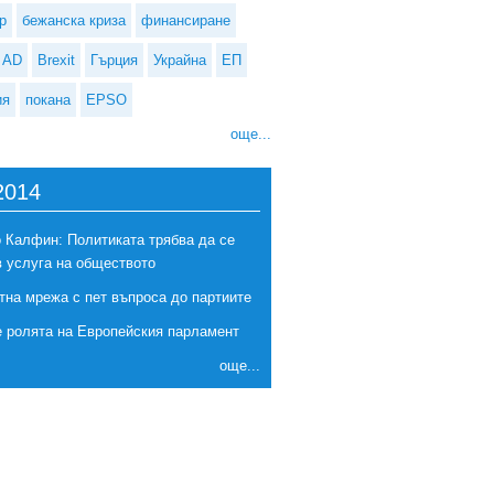
р
бежанска криза
финансиране
AD
Brexit
Гърция
Украйна
ЕП
ия
покана
EPSO
още...
2014
 Калфин: Политиката трябва да се
в услуга на обществото
тна мрежа с пет въпроса до партиите
е ролята на Европейския парламент
още...