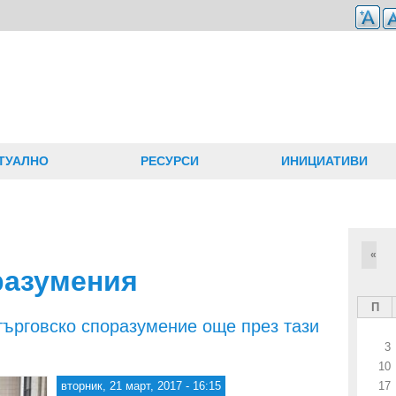
ТУАЛНО
РЕСУРСИ
ИНИЦИАТИВИ
«
разумения
П
търговско споразумение още през тази
3
10
вторник, 21 март, 2017 - 16:15
17