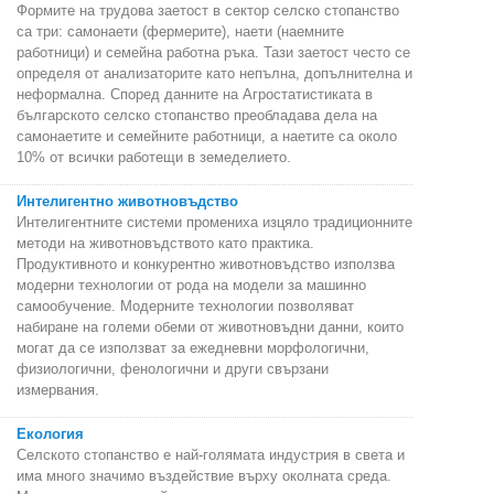
Формите на трудова заетост в сектор селско стопанство
са три: самонаети (фермерите), наети (наемните
работници) и семейна работна ръка. Тази заетост често се
определя от анализаторите като непълна, допълнителна и
неформална. Според данните на Агростатистиката в
българското селско стопанство преобладава дела на
самонаетите и семейните работници, а наетите са около
10% от всички работещи в земеделието.
Интелигентно животновъдство
Интелигентните системи промениха изцяло традиционните
методи на животновъдството като практика.
Продуктивното и конкурентно животновъдство използва
модерни технологии от рода на модели за машинно
самообучение. Модерните технологии позволяват
набиране на големи обеми от животновъдни данни, които
могат да се използват за ежедневни морфологични,
физиологични, фенологични и други свързани
измервания.
Екология
Селското стопанство е най-голямата индустрия в света и
има много значимо въздействие върху околната среда.