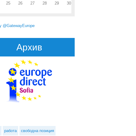
25
26
27
28
29
30
by @GatewayEurope
Архив
ония ще сключат търговско споразумение още през тази година
работа
свободна позиция