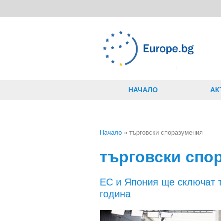
Премини към основното съдържание
НАЧАЛО
АК
Начало
» търговски споразумения
Вие сте тук
търговски спо
ЕС и Япония ще сключат 
година