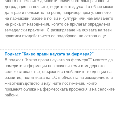
Много от неговите дейности причиняват замърсяване и
деградация на почвите, водите и въздуха. То обаче може
да играе и положителна роля, например чрез улавянето
на парникови газове в почви и култури или намаляването
на риска от наводнения, когато се прилагат определени
земеделски практики. С разширяване на обхвата на тези
практики въздействието се подобрява, но остава още
Подкаст "Какво прави науката за фермера?"
В подкаст "Какво прави науката за фермера?" можете да
намерите информация по ключови теми в модерното
селско стопанство, свързани с глобалните тенденции на
развитие, политиката на ЕС в областта на земеделието и
животновъдството и научните постижения, които
променят облика на фермерската професия и на селските
райони.