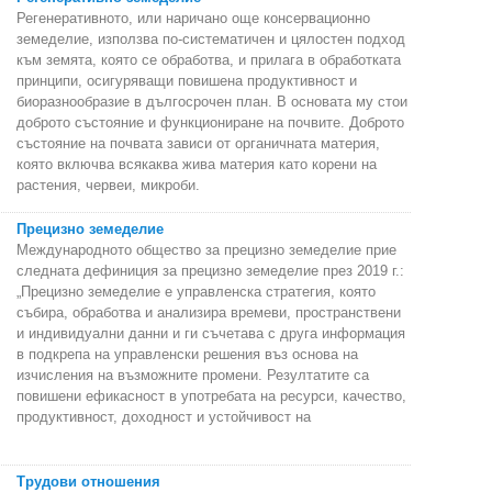
Регенеративното, или наричано още консервационно
земеделие, използва по-систематичен и цялостен подход
към земята, която се обработва, и прилага в обработката
принципи, осигуряващи повишена продуктивност и
биоразнообразие в дългосрочен план. В основата му стои
доброто състояние и функциониране на почвите. Доброто
състояние на почвата зависи от органичната материя,
която включва всякаква жива материя като корени на
растения, червеи, микроби.
Прецизно земеделие
Международното общество за прецизно земеделие прие
следната дефиниция за прецизно земеделие през 2019 г.:
„Прецизно земеделие е управленска стратегия, която
събира, обработва и анализира времеви, пространствени
и индивидуални данни и ги съчетава с друга информация
в подкрепа на управленски решения въз основа на
изчисления на възможните промени. Резултатите са
повишени ефикасност в употребата на ресурси, качество,
продуктивност, доходност и устойчивост на
Трудови отношения