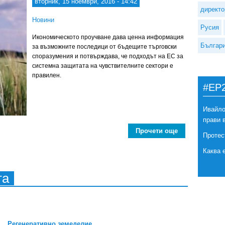
вторник, 15 ноември, 2016 - 14:42
директо
Новини
Русия
Икономическото проучване дава ценна информация
Българ
за възможните последици от бъдещите търговски
споразумения и потвърждава, че подходът на ЕС за
системна защитата на чувствителните сектори е
правилен.
#EP
Ивайло
прави 
Прочети още
about 
Протес
Каква 
та
Регенеративно земеделие