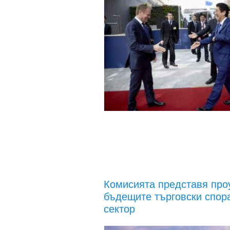
Комисията представя про
бъдещите търговски спор
сектор