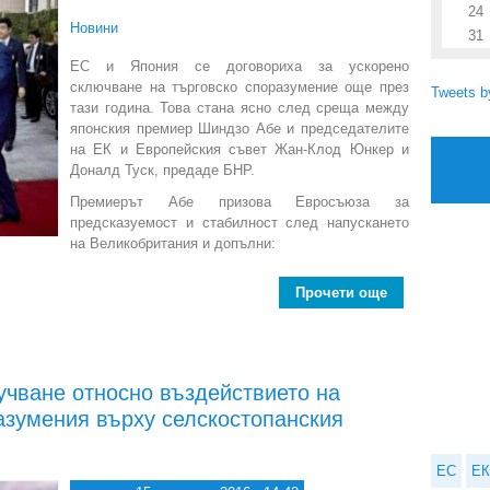
24
Новини
31
ЕС и Япония се договориха за ускорено
сключване на търговско споразумение още през
Tweets 
тази година. Това стана ясно след среща между
японския премиер Шиндзо Абе и председателите
на ЕК и Европейския съвет Жан-Клод Юнкер и
Доналд Туск, предаде БНР.
Премиерът Абе призова Евросъюза за
предсказуемост и стабилност след напускането
на Великобритания и допълни:
Прочети още
about ЕС и Яп
учване относно въздействието на
азумения върху селскостопанския
ЕС
ЕК