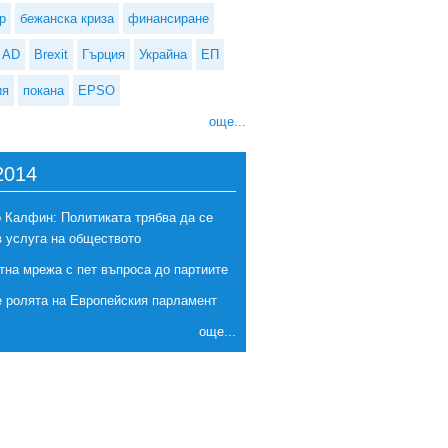
р
бежанска криза
финансиране
AD
Brexit
Гърция
Украйна
ЕП
ия
покана
EPSO
още...
2014
 Калфин: Политиката трябва да се
в услуга на обществото
Комисията представя проучване относно въздействието на бъдещите
тна мрежа с пет въпроса до партиите
търговски споразумения върху селскостопанския сектор
е ролята на Европейския парламент
още...