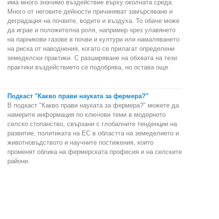
има много значимо въздействие върху околната среда.
Много от неговите дейности причиняват замърсяване и
деградация на почвите, водите и въздуха. То обаче може
да играе и положителна роля, например чрез улавянето
на парникови газове в почви и култури или намаляването
на риска от наводнения, когато се прилагат определени
земеделски практики. С разширяване на обхвата на тези
практики въздействието се подобрява, но остава още
Подкаст "Какво прави науката за фермера?"
В подкаст "Какво прави науката за фермера?" можете да
намерите информация по ключови теми в модерното
селско стопанство, свързани с глобалните тенденции на
развитие, политиката на ЕС в областта на земеделието и
животновъдството и научните постижения, които
променят облика на фермерската професия и на селските
райони.