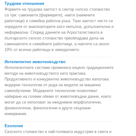
Трудови отношения
Формите на трудова заетост в сектор селско стопанство
са три: самонаети (фермерите), наети (наемните
работници) и семейна работна ръка. Тази заетост често се
определя от анализаторите като непълна, допълнителна и
неформална. Според данните на Агростатистиката в
българското селско стопанство преобладава дела на
самонаетите и семейните работници, а наетите са около
10% от всички работещи в земеделието.
Интелигентно животновъдство
Интелигентните системи промениха изцяло традиционните
методи на животновъдството като практика.
Продуктивното и конкурентно животновъдство използва
модерни технологии от рода на модели за машинно
самообучение. Модерните технологии позволяват
набиране на големи обеми от животновъдни данни, които
могат да се използват за ежедневни морфологични,
физиологични, фенологични и други свързани
измервания.
Екология
Селското стопанство е най-голямата индустрия в света и