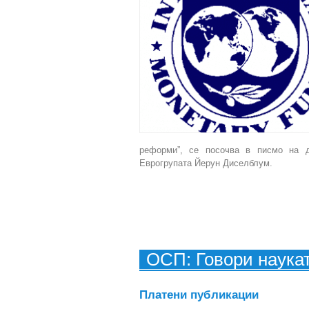
реформи”, се посочва в писмо на 
Еврогрупата Йерун Диселблум.
ОСП: Говори наука
Платени публикации