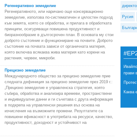
Регенеративно земеделие
директо
Регенеративното, или наричано още консервационно
Русия
земеделие, използва по-систематичен и цялостен подход
към земята, която се обработва, и прилага в обработката
Българ
принципи, осигуряващи повишена продуктивност и
биоразнообразие в дългосрочен план. В основата му стои
доброто състояние и функциониране на почвите. Доброто
състояние на почвата зависи от органичната материя,
която включва всякаква жива материя като корени на
#EP
растения, червеи, микроби.
Ивайло
Прецизно земеделие
прави 
Международното общество за прецизно земеделие прие
следната дефиниция за прецизно земеделие през 2019 г.:
Протес
„Прецизно земеделие е управленска стратегия, която
Каква 
събира, обработва и анализира времеви, пространствени
и индивидуални данни и ги съчетава с друга информация
в подкрепа на управленски решения въз основа на
изчисления на възможните промени. Резултатите са
повишени ефикасност в употребата на ресурси, качество,
продуктивност, доходност и устойчивост на