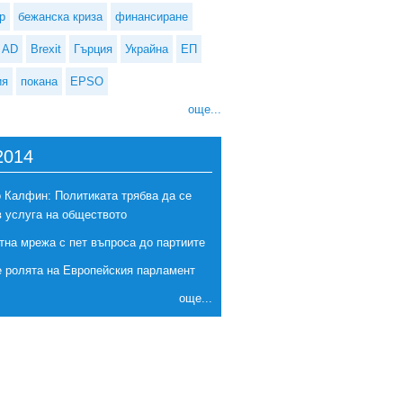
р
бежанска криза
финансиране
AD
Brexit
Гърция
Украйна
ЕП
ия
покана
EPSO
още...
2014
 Калфин: Политиката трябва да се
в услуга на обществото
тна мрежа с пет въпроса до партиите
е ролята на Европейския парламент
още...