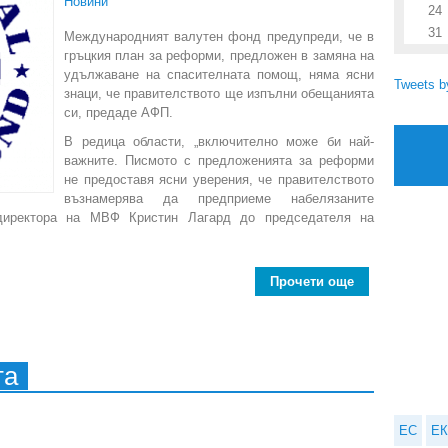
Новини
24
31
Международният валутен фонд предупреди, че в
гръцкия план за реформи, предложен в замяна на
удължаване на спасителната помощ, няма ясни
Tweets 
знаци, че правителството ще изпълни обещанията
си, предаде АФП.
В редица области, „включително може би най-
важните. Писмото с предложенията за реформи
не предоставя ясни уверения, че правителството
възнамерява да предприеме набелязаните
директора на МВФ Кристин Лагард до председателя на
Прочети още
about МВФ не 
та
ЕС
ЕК