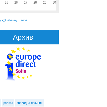
25
26
27
28
29
30
by @GatewayEurope
Архив
вижда ясни задължения за реформи от страна на Гърция
работа
свободна позиция