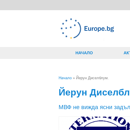
Премини към основното съдържание
НАЧАЛО
АК
Начало
» Йерун Диселблум.
Вие сте тук
Йерун Диселбл
МВФ не вижда ясни задъл