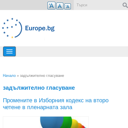
Премини към основното съдържание
Форма за търсене
Начало
» задължително гласуване
Вие сте тук
задължително гласуване
Промените в Изборния кодекс на второ
четене в пленарната зала