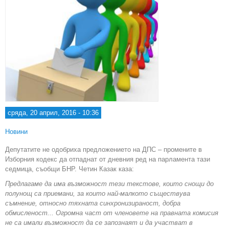
сряда, 20 април, 2016 - 10:36
Новини
Депутатите не одобриха предложението на ДПС – промените в
Изборния кодекс да отпаднат от дневния ред на парламента тази
седмица, съобщи БНР. Четин Казак каза:
Предлагаме да има възможност тези текстове, които снощи до
полунощ са приемани, за които най-малкото съществува
съмнение, относно тяхната синхронизираност, добра
обмисленост... Огромна част от членовете на правната комисия
не са имали възможност да се запознаят и да участват в