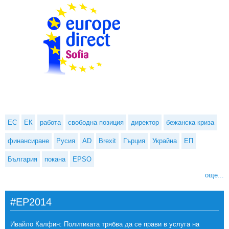
ЕС
ЕК
работа
свободна позиция
директор
бежанска криза
финансиране
Русия
AD
Brexit
Гърция
Украйна
ЕП
България
покана
EPSO
още...
#EP2014
Ивайло Калфин: Политиката трябва да се прави в услуга на