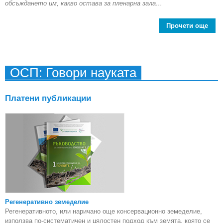
обсъждането им, какво остава за пленарна зала…
Прочети още
Про
Из
ко
ОСП: Говори науката
ч
плен
Платени публикации
Регенеративно земеделие
Регенеративното, или наричано още консервационно земеделие,
използва по-систематичен и цялостен подход към земята, която се