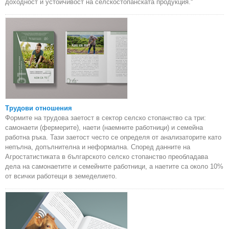
доходност и устойчивост на селскостопанската продукция.“
Трудови отношения
Формите на трудова заетост в сектор селско стопанство са три:
самонаети (фермерите), наети (наемните работници) и семейна
работна ръка. Тази заетост често се определя от анализаторите като
непълна, допълнителна и неформална. Според данните на
Агростатистиката в българското селско стопанство преобладава
дела на самонаетите и семейните работници, а наетите са около 10%
от всички работещи в земеделието.