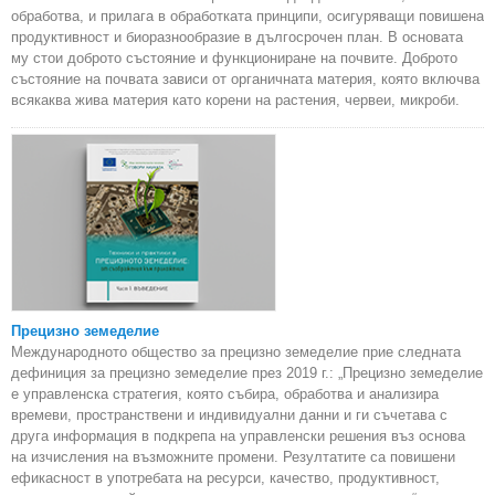
обработва, и прилага в обработката принципи, осигуряващи повишена
продуктивност и биоразнообразие в дългосрочен план. В основата
му стои доброто състояние и функциониране на почвите. Доброто
състояние на почвата зависи от органичната материя, която включва
всякаква жива материя като корени на растения, червеи, микроби.
Прецизно земеделие
Международното общество за прецизно земеделие прие следната
дефиниция за прецизно земеделие през 2019 г.: „Прецизно земеделие
е управленска стратегия, която събира, обработва и анализира
времеви, пространствени и индивидуални данни и ги съчетава с
друга информация в подкрепа на управленски решения въз основа
на изчисления на възможните промени. Резултатите са повишени
ефикасност в употребата на ресурси, качество, продуктивност,