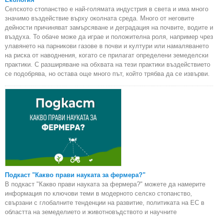
Селското стопанство е най-голямата индустрия в света и има много
значимо въздействие върху околната среда. Много от неговите
дейности причиняват замърсяване и деградация на почвите, водите и
въздуха. То обаче може да играе и положителна роля, например чрез
улавянето на парникови газове в почви и култури или намаляването
на риска от наводнения, когато се прилагат определени земеделски
практики. С разширяване на обхвата на тези практики въздействието
се подобрява, но остава още много път, който трябва да се извърви.
Подкаст "Какво прави науката за фермера?"
В подкаст "Какво прави науката за фермера?" можете да намерите
информация по ключови теми в модерното селско стопанство,
свързани с глобалните тенденции на развитие, политиката на ЕС в
областта на земеделието и животновъдството и научните