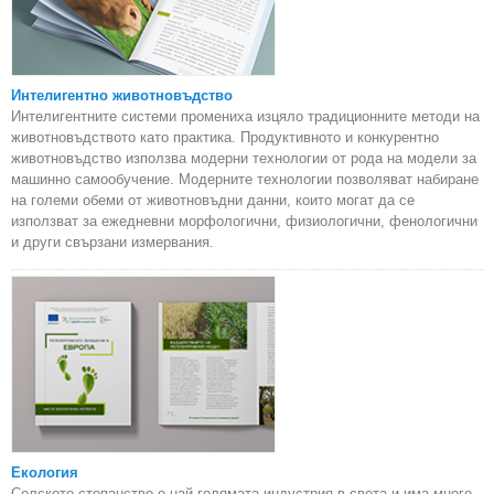
Интелигентно животновъдство
Интелигентните системи промениха изцяло традиционните методи на
животновъдството като практика. Продуктивното и конкурентно
животновъдство използва модерни технологии от рода на модели за
машинно самообучение. Модерните технологии позволяват набиране
на големи обеми от животновъдни данни, които могат да се
използват за ежедневни морфологични, физиологични, фенологични
и други свързани измервания.
Екология
Селското стопанство е най-голямата индустрия в света и има много