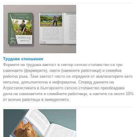
Трудови отношения
Формите на трудова заетост в сектор селско стопанство са три:
самонаети (фермерите), наети (наемните работници) и семейна
работна ръка. Тази заетост често се определя от анализаторите като
непълна, допълнителна и неформална. Според данните на
Агростатистиката в българското селско стопанство преобладава
дела на самонаетите и семейните работници, а наетите са около 10%
от всички работещи в земеделието.