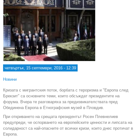
четвъртък, 15 септември, 2016 - 12:39
Новини
Кризата с мигрантския поток, борбата с тероризма и "Европа след
Брекзит" са основните теми, които обсъждат президентите на
форума. Вчера те разговаряха за предизвикателствата пред
Обединена Европа в Етнографския музей в Пловдив.
При откриването на срещата президентът Росен Плевнелиев
предупреди, че оспорването на европейските ценности и липсата на
солидарност са най-опасните от всички кризи, които днес протичат в
Европа.