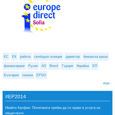
ЕС
ЕК
работа
свободна позиция
директор
бежанска криза
финансиране
Русия
AD
Brexit
Гърция
Украйна
ЕП
България
покана
EPSO
още...
#EP2014
Ивайло Калфин: Политиката трябва да се прави в услуга на
обществото