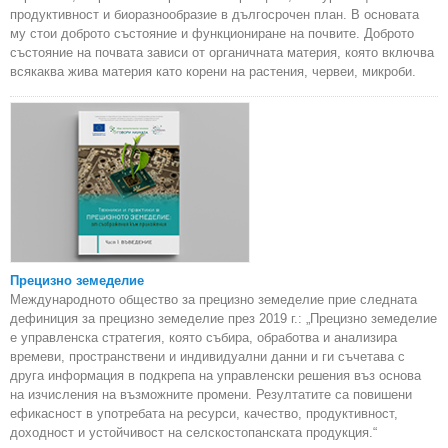
продуктивност и биоразнообразие в дългосрочен план. В основата
му стои доброто състояние и функциониране на почвите. Доброто
състояние на почвата зависи от органичната материя, която включва
всякаква жива материя като корени на растения, червеи, микроби.
Прецизно земеделие
Международното общество за прецизно земеделие прие следната
дефиниция за прецизно земеделие през 2019 г.: „Прецизно земеделие
е управленска стратегия, която събира, обработва и анализира
времеви, пространствени и индивидуални данни и ги съчетава с
друга информация в подкрепа на управленски решения въз основа
на изчисления на възможните промени. Резултатите са повишени
ефикасност в употребата на ресурси, качество, продуктивност,
доходност и устойчивост на селскостопанската продукция.“