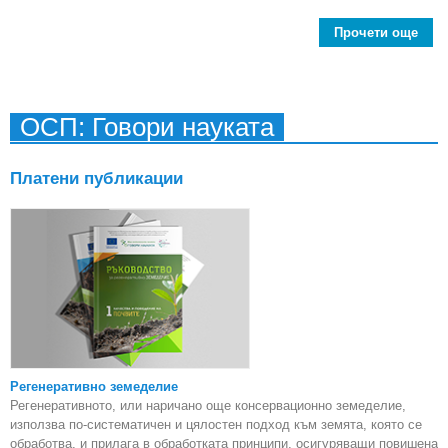
Прочети още
ab
пр
ср
през
ОСП: Говори науката
"А
Платени публикации
Регенеративно земеделие
Регенеративното, или наричано още консервационно земеделие,
използва по-систематичен и цялостен подход към земята, която се
обработва, и прилага в обработката принципи, осигуряващи повишена