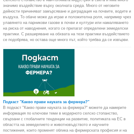
значимо въздействие върху околната среда. Много от неговите
дейности причиняват замърсяване и деградация на почвите, водите и
въздуха. То обаче може да играе и положителна роля, например чрез
улавянето на парникови газове в почви и култури или намаляването
на риска от наводнения, когато се прилагат определени земеделски
практики. С разширяване на обхвата на тези практики въздействието
се подобрява, но остава още много път, който трябва да се извърви.
Подкаст "Какво прави науката за фермера?"
В подкаст "Какво прави науката за фермера?" можете да намерите
информация по ключови теми в модерното селско стопанство,
свързани с глобалните тенденции на развитие, политиката на ЕС в
областта на земеделието и животновъдството и научните
постижения, които променят облика на фермерската професия и на