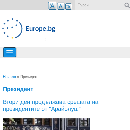
Премини към основното съдържание
Форма за търсене
Начало
» Президент
Вие сте тук
Президент
Втори ден продължава срещата на
президентите от "Арайолуш"