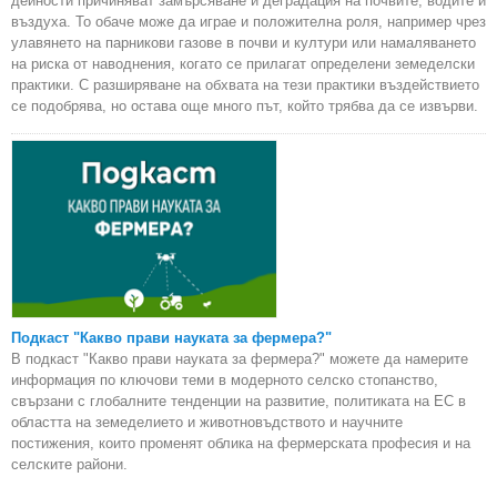
дейности причиняват замърсяване и деградация на почвите, водите и
въздуха. То обаче може да играе и положителна роля, например чрез
улавянето на парникови газове в почви и култури или намаляването
на риска от наводнения, когато се прилагат определени земеделски
практики. С разширяване на обхвата на тези практики въздействието
се подобрява, но остава още много път, който трябва да се извърви.
Подкаст "Какво прави науката за фермера?"
В подкаст "Какво прави науката за фермера?" можете да намерите
информация по ключови теми в модерното селско стопанство,
свързани с глобалните тенденции на развитие, политиката на ЕС в
областта на земеделието и животновъдството и научните
постижения, които променят облика на фермерската професия и на
селските райони.