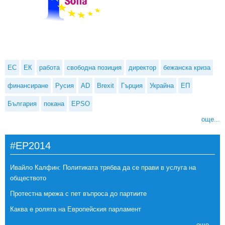
ЕС
ЕК
работа
свободна позиция
директор
бежанска криза
финансиране
Русия
AD
Brexit
Гърция
Украйна
ЕП
България
покана
EPSO
още...
#EP2014
Ивайло Калфин: Политиката трябва да се прави в услуга на
обществото
Протестна мрежа с пет въпроса до партиите
Каква е ролята на Европейския парламент
още...