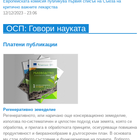
Европейската комисия публикува първия списък на Съюза на
критично важните лекарства
12/12/2023 - 23:06
ОСП: Говори науката
Платени публикации
Регенеративно земеделие
Регенеративното, или наричано още консервационно земеделие,
използва по-систематичен и цялостен подход към земята, която се
обработва, и прилага в обработката принципи, осигуряващи повишена
продуктивност и биоразнообразие в дългосрочен план. В основата
му стои доброто състояние и функциониране на почвите. Доброто