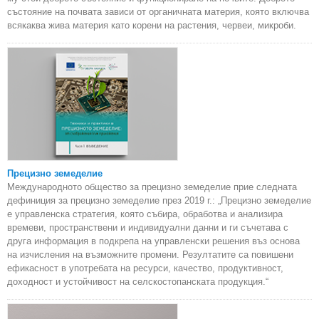
състояние на почвата зависи от органичната материя, която включва
всякаква жива материя като корени на растения, червеи, микроби.
Прецизно земеделие
Международното общество за прецизно земеделие прие следната
дефиниция за прецизно земеделие през 2019 г.: „Прецизно земеделие
е управленска стратегия, която събира, обработва и анализира
времеви, пространствени и индивидуални данни и ги съчетава с
друга информация в подкрепа на управленски решения въз основа
на изчисления на възможните промени. Резултатите са повишени
ефикасност в употребата на ресурси, качество, продуктивност,
доходност и устойчивост на селскостопанската продукция.“