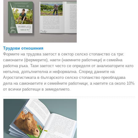
Трудови отношения
Формите на трудова заетост в сектор селско стопанство са три:
самонаети (фермерите), наети (наемните работници) и семейна
работна ръка. Тази заетост често се определя от анализаторите като
непълна, допълнителна и неформална. Според данните на
Агростатистиката в българското селско стопанство преобладава
дела на самонаетите и семейните работници, а наетите са около 10%
от всички работещи в земеделието.