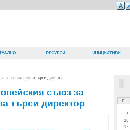
ТУАЛНО
РЕСУРСИ
ИНИЦИАТИВИ
за основните права търси директор
«
ропейския съюз за
ва търси директор
П
3
10
17