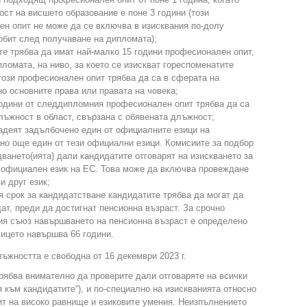
т на висшето образование е поне 3 години (този
н опит не може да се включва в изисквания по-долу
обит след получаване на дипломата);
е трябва да имат най-малко 15 години професионален опит,
ломата, на ниво, за което се изискват гореспоменатите
този професионален опит трябва да са в сферата на
но основните права или правата на човека;
години от следдипломния професионален опит трябва да са
лъжност в област, свързана с обявената длъжност;
адеят задълбочено един от официалните езици на
но още един от тези официални езици. Комисиите за подбор
ването(ията) дали кандидатите отговарят на изискването за
 официален език на ЕС. Това може да включва провеждане
и друг език;
 срок за кандидатстване кандидатите трябва да могат да
т, преди да достигнат пенсионна възраст. За срочно
ия съюз навършването на пенсионна възраст е определено
лицето навършва 66 години.
лъжността е свободна от 16 декември 2023 г.
рябва внимателно да проверите дали отговаряте на всички
 към кандидатите“), и по-специално на изискванията относно
т на високо равнище и езиковите умения. Неизпълнението