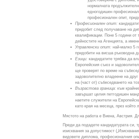
нормалната продължителнос
едногодишен професионале
професионален опит, прид
Професионален опит:
кандидатит
придобит след получаване на дип
квалификации. Поне 5 години от 
дейностите на Агенцията, а имен
Управленски опит:
най-малко 5 
придобити на висша ръководна д
Езици:
кандидатите трябва да вл
Европейския съюз и задоволител
ще проверят по време на събесед
задоволително владеене на друг
на (част от) събеседването на тоз
Възрастова граница:
към крайния
завършат целия петгодишен манда
наетите служители на Европейск
като края на месеца, през който 
Мястото на работа е Виена, Австрия. Д
Преди да подадете кандидатурата си, т
изисквания за допустимост („Изисквания
видовете диплома, професионалния опи