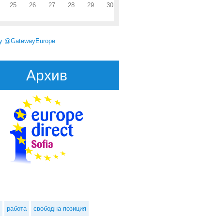
25
26
27
28
29
30
by @GatewayEurope
Архив
работа
свободна позиция