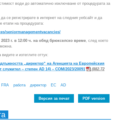
пустимост води до автоматично изключване от процедурата за
 да се регистрирате в интернет на следния уебсайт и да
е етапи на процедурата:
rces/seniormanagementvacancies/
 2023 г. в 12:00 ч. на обяд брюкселско време
, след което
зможна.
 видите и изтеглите оттук:
 длъжността „директор“ на Агенцията на Европейския
 служител – степен AD 14) – COM/2023/20091
(882.72
FRA
работа
директор
ЕС
AD
Версия за печат
PDF version
та