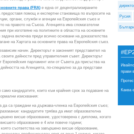
директо
сновните права (FRA)
е една от децентрализираните
а предоставя помощ и експертни становища по въпросите на
Русия
уции, органи, служби и агенции на Европейския съюз и
то на правото на Съюза. Агенцията има спомагателни
Българ
ния при изготвяне на политиките в областта на основните
 задача включва преди всичко основани на доказателства
гане на Хартата на основните права на Европейския съюз.
езависим начин. Директорът е законният представител на
#EP
а своите дейности пред управителния съвет. Директорът
т Европейския парламент или от Съвета да присъства на
Ивайло
 дейността на Агенцията, по-специално за да представи
прави 
Протес
Каква 
 само кандидатите, които към крайния срок за подаване на
формални изисквания:
а да са граждани на държава-членка на Европейския съюз;
разование:
кандидатите трябва да имат образователна
вършено висше образование, удостоверена с диплома, когато
висшето образование е 4 или повече години;
 която съответства на завършено висше образование,
 подходящ професионален опит от поне 1 година, когато