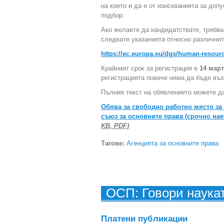
на което и да е от изискванията за до
подбор.
Ако желаете да кандидатствате, трябва
следвате указанията относно различнит
https://ec.europa.eu/dgs/human-resou
Крайният срок за регистрация е
14 март
регистрацията повече няма да бъде въ
Пълния текст на обявлението можете да
Обява за свободно работно място за
съюз за основните права (срочно нает
KB, PDF)
Тагове:
Агенцията за основните права
ОСП: Говори наука
Платени публикации