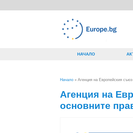
Премини към основното съдържание
НАЧАЛО
АК
Начало
» Агенция на Европейския съюз 
Вие сте тук
Агенция на Ев
основните пра