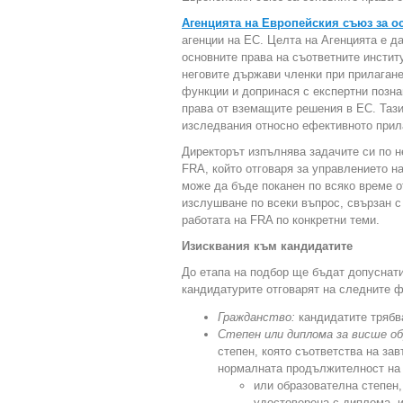
Агенцията на Европейския съюз за о
агенции на ЕС. Целта на Агенцията е д
основните права на съответните инстит
неговите държави членки при прилагане
функции и допринася с експертни позна
права от вземащите решения в ЕС. Тази
изследвания относно ефективното прила
Директорът изпълнява задачите си по н
FRA, който отговаря за управлението н
може да бъде поканен по всяко време о
изслушване по всеки въпрос, свързан с
работата на FRA по конкретни теми.
Изисквания към кандидатите
До етапа на подбор ще бъдат допуснати
кандидатурите отговарят на следните 
Гражданство:
кандидатите трябв
Степен или диплома за висше об
степен, която съответства на за
нормалната продължителност на 
или образователна степен,
удостоверена с диплома, и