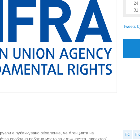
24
31
Tweets 
руари е публикувано обявление, че Агенцията на
ЕС
ЕК
бява свободно работно място за длъжността „директор“.