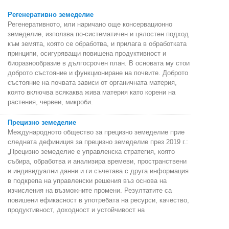
Регенеративно земеделие
Регенеративното, или наричано още консервационно
земеделие, използва по-систематичен и цялостен подход
към земята, която се обработва, и прилага в обработката
принципи, осигуряващи повишена продуктивност и
биоразнообразие в дългосрочен план. В основата му стои
доброто състояние и функциониране на почвите. Доброто
състояние на почвата зависи от органичната материя,
която включва всякаква жива материя като корени на
растения, червеи, микроби.
Прецизно земеделие
Международното общество за прецизно земеделие прие
следната дефиниция за прецизно земеделие през 2019 г.:
„Прецизно земеделие е управленска стратегия, която
събира, обработва и анализира времеви, пространствени
и индивидуални данни и ги съчетава с друга информация
в подкрепа на управленски решения въз основа на
изчисления на възможните промени. Резултатите са
повишени ефикасност в употребата на ресурси, качество,
продуктивност, доходност и устойчивост на