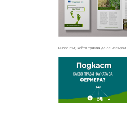
много път, който трябва да се извърви.