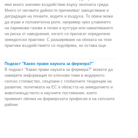
има много значимо въздействие върху околната среда.
Много от неговите дейности причиняват замърсяване и
деградация на почвите, водите и въздуха. То обаче може
да играе и положителна роля, например чрез улавянето
на парникови газове в почви и култури или намаляването
на риска от наводнения, когато се прилагат определени
земеделски практики. С разширяване на обхвата на тези
практики въздействието се подобрява, но остава още
Подкаст "Какво прави науката за фермера?"
В подкаст "Какво прави науката за фермера?" можете да
намерите информация по ключови теми в модерното
селско стопанство, свързани с глобалните тенденции на
развитие, политиката на ЕС в областта на земеделието и
животновъдството и научните постижения, които
променят облика на фермерската професия и на селските
райони.