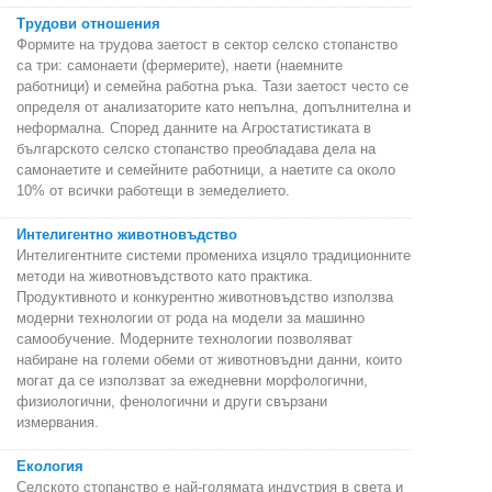
Трудови отношения
Формите на трудова заетост в сектор селско стопанство
са три: самонаети (фермерите), наети (наемните
работници) и семейна работна ръка. Тази заетост често се
определя от анализаторите като непълна, допълнителна и
неформална. Според данните на Агростатистиката в
българското селско стопанство преобладава дела на
самонаетите и семейните работници, а наетите са около
10% от всички работещи в земеделието.
Интелигентно животновъдство
Интелигентните системи промениха изцяло традиционните
методи на животновъдството като практика.
Продуктивното и конкурентно животновъдство използва
модерни технологии от рода на модели за машинно
самообучение. Модерните технологии позволяват
набиране на големи обеми от животновъдни данни, които
могат да се използват за ежедневни морфологични,
физиологични, фенологични и други свързани
измервания.
Екология
Селското стопанство е най-голямата индустрия в света и