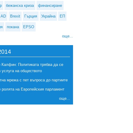
р
бежанска криза
финансиране
AD
Brexit
Гърция
Украйна
ЕП
ия
покана
EPSO
още...
2014
 Калфин: Политиката трябва да се
в услуга на обществото
тна мрежа с пет въпроса до партиите
е ролята на Европейския парламент
още...