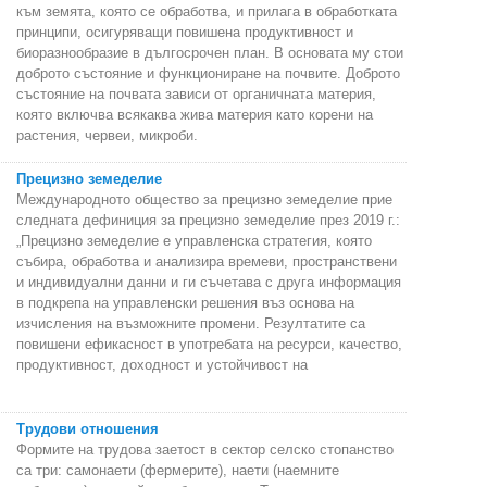
към земята, която се обработва, и прилага в обработката
принципи, осигуряващи повишена продуктивност и
биоразнообразие в дългосрочен план. В основата му стои
доброто състояние и функциониране на почвите. Доброто
състояние на почвата зависи от органичната материя,
която включва всякаква жива материя като корени на
растения, червеи, микроби.
Прецизно земеделие
Международното общество за прецизно земеделие прие
следната дефиниция за прецизно земеделие през 2019 г.:
„Прецизно земеделие е управленска стратегия, която
събира, обработва и анализира времеви, пространствени
и индивидуални данни и ги съчетава с друга информация
в подкрепа на управленски решения въз основа на
изчисления на възможните промени. Резултатите са
повишени ефикасност в употребата на ресурси, качество,
продуктивност, доходност и устойчивост на
Трудови отношения
Формите на трудова заетост в сектор селско стопанство
са три: самонаети (фермерите), наети (наемните