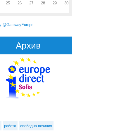
25
26
27
28
29
30
by @GatewayEurope
Архив
 на Европейския съюз за основните права търси директор
работа
свободна позиция