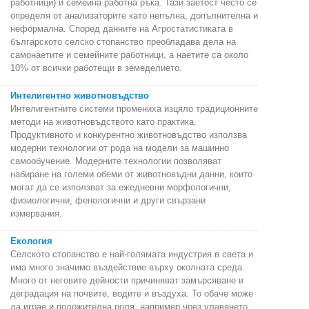
работници) и семейна работна ръка. Тази заетост често се
определя от анализаторите като непълна, допълнителна и
неформална. Според данните на Агростатистиката в
българското селско стопанство преобладава дела на
самонаетите и семейните работници, а наетите са около
10% от всички работещи в земеделието.
Интелигентно животновъдство
Интелигентните системи промениха изцяло традиционните
методи на животновъдството като практика.
Продуктивното и конкурентно животновъдство използва
модерни технологии от рода на модели за машинно
самообучение. Модерните технологии позволяват
набиране на големи обеми от животновъдни данни, които
могат да се използват за ежедневни морфологични,
физиологични, фенологични и други свързани
измервания.
Екология
Селското стопанство е най-голямата индустрия в света и
има много значимо въздействие върху околната среда.
Много от неговите дейности причиняват замърсяване и
деградация на почвите, водите и въздуха. То обаче може
да играе и положителна роля, например чрез улавянето