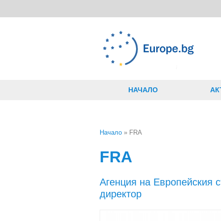
Премини към основното съдържание
НАЧАЛО
АК
Начало
» FRA
Вие сте тук
FRA
Агенция на Европейския с
директор