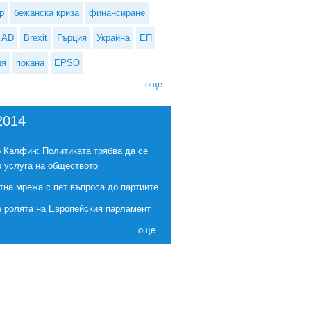
р
бежанска криза
финансиране
AD
Brexit
Гърция
Украйна
ЕП
ия
покана
EPSO
още...
2014
t Покана за изразяване на интерес за членове на научния комитет на
 Калфин: Политиката трябва да се
Агенцията на ЕС за основните права
в услуга на обществото
тна мрежа с пет въпроса до партиите
е ролята на Европейския парламент
още...