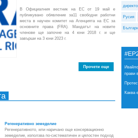
директо
В Официалния вестник на ЕС от 19 май е
публикувано обявление за11 свободни работни
Русия
места в научен комитет на Агенцията на ЕС за
основните права (FRA). Мандатът на новите
Българ
членове ще започне на 4 юни 2018 г. и ще
завърши на 3 юни 2023 г.
#EP
Прочети още
abou
Ивайло
прави 
Протес
Каква 
та
Регенеративно земеделие
Регенеративното, или наричано още консервационно
земеделие, използва по-систематичен и цялостен подход