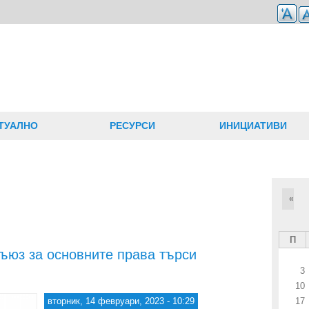
ТУАЛНО
РЕСУРСИ
ИНИЦИАТИВИ
«
П
ъюз за основните права търси
3
10
вторник, 14 февруари, 2023 - 10:29
17