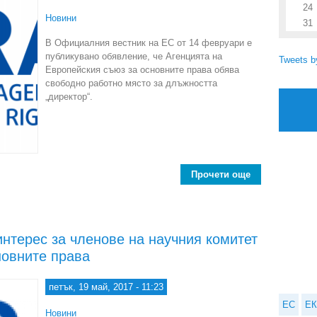
24
Новини
31
В Официалния вестник на ЕС от 14 февруари е
публикувано обявление, че Агенцията на
Tweets 
Европейския съюз за основните права обява
свободно работно място за длъжността
„директор“.
Прочети още
about Агенция
интерес за членове на научния комитет
новните права
петък, 19 май, 2017 - 11:23
ЕС
ЕК
Новини