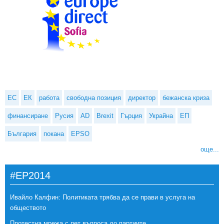
ЕС
ЕК
работа
свободна позиция
директор
бежанска криза
финансиране
Русия
AD
Brexit
Гърция
Украйна
ЕП
България
покана
EPSO
още...
#EP2014
Ивайло Калфин: Политиката трябва да се прави в услуга на
обществото
Протестна мрежа с пет въпроса до партиите