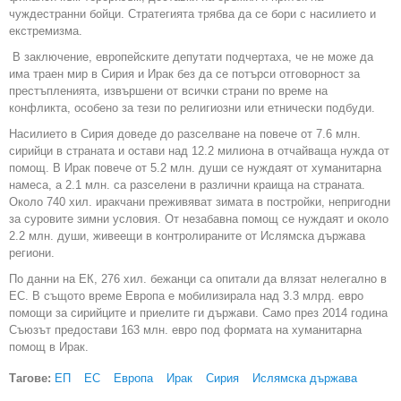
чуждестранни бойци. Стратегията трябва да се бори с насилието и
екстремизма.
В заключение, европейските депутати подчертаха, че не може да
има траен мир в Сирия и Ирак без да се потърси отговорност за
престъпленията, извършени от всички страни по време на
конфликта, особено за тези по религиозни или етнически подбуди.
Насилието в Сирия доведе до разселване на повече от 7.6 млн.
сирийци в страната и остави над 12.2 милиона в отчайваща нужда от
помощ. В Ирак повече от 5.2 млн. души се нуждаят от хуманитарна
намеса, а 2.1 млн. са разселени в различни краища на страната.
Около 740 хил. иракчани преживяват зимата в постройки, непригодни
за суровите зимни условия. От незабавна помощ се нуждаят и около
2.2 млн. души, живеещи в контролираните от Ислямска държава
региони.
По данни на ЕК, 276 хил. бежанци са опитали да влязат нелегално в
ЕС. В същото време Европа е мобилизирала над 3.3 млрд. евро
помощи за сирийците и приелите ги държави. Само през 2014 година
Съюзът предостави 163 млн. евро под формата на хуманитарна
помощ в Ирак.
Тагове:
ЕП
ЕС
Европа
Ирак
Сирия
Ислямска държава