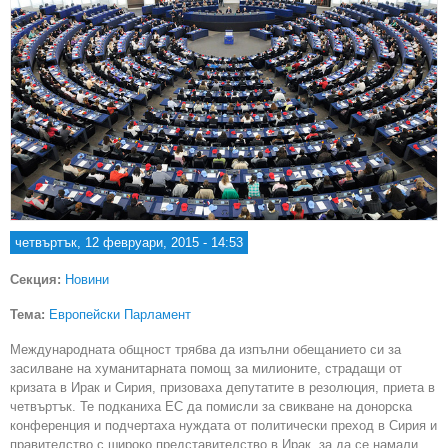
четвъртък, 12 февруари, 2015 - 14:53
Секция:
Новини
Тема:
Европейски Парламент
Международната общност трябва да изпълни обещанието си за
засилване на хуманитарната помощ за милионите, страдащи от
кризата в Ирак и Сирия, призоваха депутатите в резолюция, приета в
четвъртък. Те подканиха ЕС да помисли за свикване на донорска
конференция и подчертаха нуждата от политически преход в Сирия и
правителство с широко представителство в Ирак, за да се намали