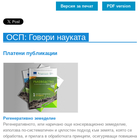
Версия за печат
PDF version
ОСП: Говори науката
Платени публикации
Регенеративно земеделие
Регенеративното, или наричано още консервационно земеделие,
използва по-систематичен и цялостен подход към земята, която се
обработва, и прилага в обработката принципи, осигуряващи повишена