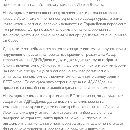
влиянието на т.нар. Ислямска държава в Ирак и Леванта.
Необходима е незабавна помощ за засегнатите от хуманитарната
криза в Ирак и Сирия, не на последно място заради суровата зима,
която изтощи региона, заявиха членовете на Европейския парламент.
Те призоваха ЕС да помисли за свикване на конференция на
донорите, както и да прикани всички донори да изпълнят обещанията
си бързо.
Депутатите заклеймиха остро „ужасяващите системни злоупотреби и
нарушения с правата на човека, извършени от режима на Асад,
терористите на ИДИЛ/Даеш и други джихадистки групи в Ирак и
Сирия, включително убийството на заложници, както и всички форми
на насилие срещу лица въз основа на тяхната религиозна и
етническа принадлежност, включително насилието срещу жени и
ЛГБТ хора.“ Те осъдиха злоупотреби с деца на ИДИЛ/Даеш и
призоваха за незабавното освобождаване на всички заложници.
Необходима е цялостна стратегия на ЕС за региона, за да бъде той
защитен от ИДИС/Даеш, да се помогне за смекчаване на
хуманитарната криза и да се сложи край на конфликта в Сирия и
Ирак, заявиха депутатите. Тази стратегия трябва да включва
подкрепа за страните, които приемат бежанци, поемане на
ангажимент с регионалните партньори за ограничаване на потока от
финанси към тероризъм, доставки на оръжия и приток на