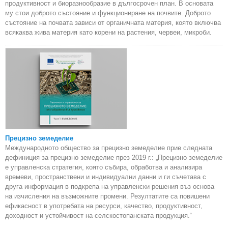
продуктивност и биоразнообразие в дългосрочен план. В основата
му стои доброто състояние и функциониране на почвите. Доброто
състояние на почвата зависи от органичната материя, която включва
всякаква жива материя като корени на растения, червеи, микроби.
Прецизно земеделие
Международното общество за прецизно земеделие прие следната
дефиниция за прецизно земеделие през 2019 г.: „Прецизно земеделие
е управленска стратегия, която събира, обработва и анализира
времеви, пространствени и индивидуални данни и ги съчетава с
друга информация в подкрепа на управленски решения въз основа
на изчисления на възможните промени. Резултатите са повишени
ефикасност в употребата на ресурси, качество, продуктивност,
доходност и устойчивост на селскостопанската продукция.“