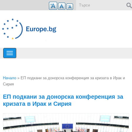
Премини към основното съдържание
Форма за търсене
Начало
» ЕП подкани за донорска конференция за кризата в Ирак и
Сирия
Вие сте тук
ЕП подкани за донорска конференция за
кризата в Ирак и Сирия