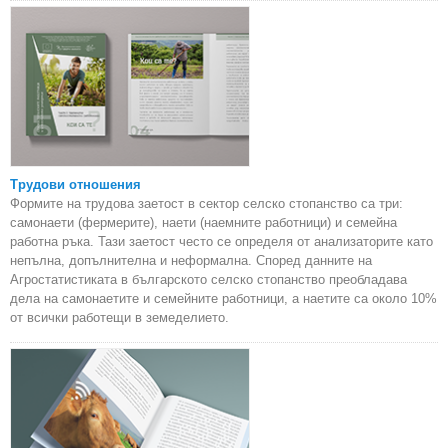
Трудови отношения
Формите на трудова заетост в сектор селско стопанство са три:
самонаети (фермерите), наети (наемните работници) и семейна
работна ръка. Тази заетост често се определя от анализаторите като
непълна, допълнителна и неформална. Според данните на
Агростатистиката в българското селско стопанство преобладава
дела на самонаетите и семейните работници, а наетите са около 10%
от всички работещи в земеделието.