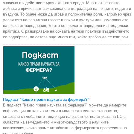
значимо въздействие върху околната среда. Много от неговите
дейности причиняват замърсяване и деградация на почвите, водите и
въздуха. То обаче може да играе и положителна роля, например чрез
улавянето на парникови газове в почви и култури или намаляването
на риска от наводнения, когато се прилагат определени земеделски
практики. С разширяване на обхвата на тези практики въздействието
се подобрява, но остава още много път, който трябва да се извърви.
Подкаст "Какво прави науката за фермера?"
В подкаст "Какво прави науката за фермера?" можете да намерите
информация по ключови теми в модерното селско стопанство,
свързани с глобалните тенденции на развитие, политиката на ЕС в
областта на земеделието и животновъдството и научните
постижения, които променят облика на фермерската професия и на
селските райони.